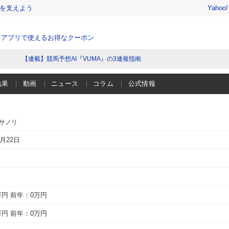
を支えよう
Yahoo
、アプリで使えるお得なクーポン
【連載】競馬予想AI『VUMA』の3連複指南
結果
動画
ニュース
コラム
公式情報
マサノリ
0月22日
万円
前年：0万円
万円
前年：0万円