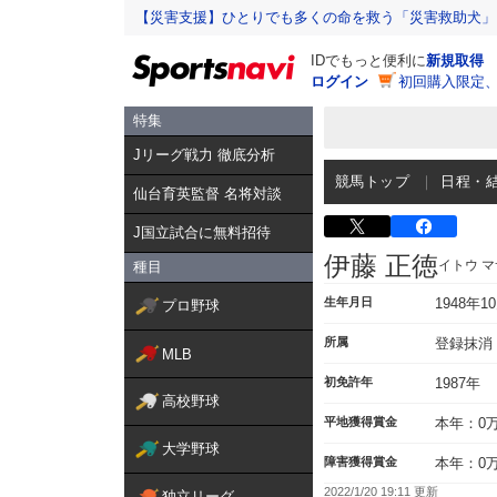
【災害支援】ひとりでも多くの命を救う「災害救助犬」
IDでもっと便利に
新規取得
ログイン
初回購入限定
特集
Jリーグ戦力 徹底分析
競馬トップ
日程・
仙台育英監督 名将対談
J国立試合に無料招待
伊藤 正徳
イトウ 
種目
生年月日
1948年1
プロ野球
所属
登録抹消
MLB
初免許年
1987年
高校野球
平地獲得賞金
本年：0
大学野球
障害獲得賞金
本年：0
2022/1/20 19:11 更新
独立リーグ