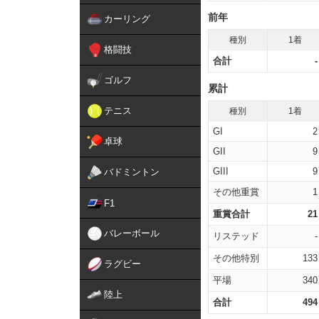
前年
カーリング
種別
1着
格闘技
合計
-
ゴルフ
累計
テニス
種別
1着
GI
2
卓球
GII
9
GIII
9
バドミントン
その他重賞
1
F1
重賞合計
21
バレーボール
リステッド
-
その他特別
133
ラグビー
平場
340
陸上
合計
494