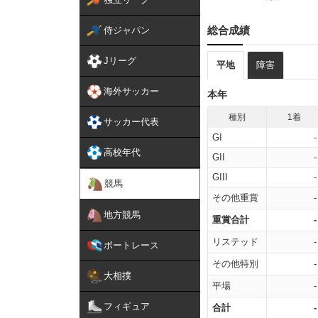
総合成績
侍ジャパン
Jリーグ
平地
障害
海外サッカー
本年
種別
1着
サッカー代表
GI
-
高校年代
GII
-
GIII
-
競馬
その他重賞
-
地方競馬
重賞合計
-
リステッド
-
ボートレース
その他特別
-
大相撲
平場
-
フィギュア
合計
-