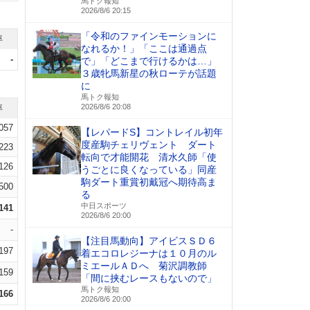
馬トク報知
2026/8/6 20:15
「令和のファインモーションに
率
なれるか！」「ここは通過点
-
で」「どこまで行けるかは…」
３歳牝馬新星の秋ローテが話題
に
馬トク報知
2026/8/6 20:08
率
.057
【レパードS】コントレイル初年
度産駒チェリヴェント ダート
.223
転向で才能開花 清水久師「使
.126
うごとに良くなっている」同産
駒ダート重賞初戴冠へ期待高ま
.500
る
中日スポーツ
.141
2026/8/6 20:00
-
【注目馬動向】アイビスＳＤ６
.197
着エコロレジーナは１０月のル
ミエールＡＤへ 菊沢調教師
.159
「間に挟むレースもないので」
馬トク報知
.166
2026/8/6 20:00