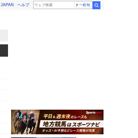
! JAPAN
ヘルプ
一松旬
検索