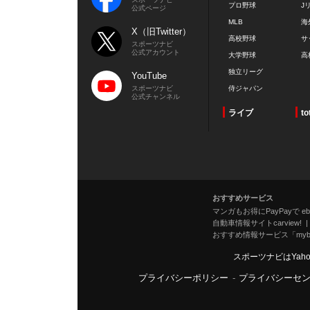
プロ野球
J
公式ページ
MLB
海
X（旧Twitter）
高校野球
サ
スポーツナビ
公式アカウント
大学野球
高
独立リーグ
YouTube
スポーツナビ
侍ジャパン
公式チャンネル
ライブ
to
おすすめサービス
マンガもお得にPayPayで eboo
自動車情報サイトcarview!
おすすめ情報サービス「mybe
スポーツナビはYah
プライバシーポリシー
-
プライバシーセ