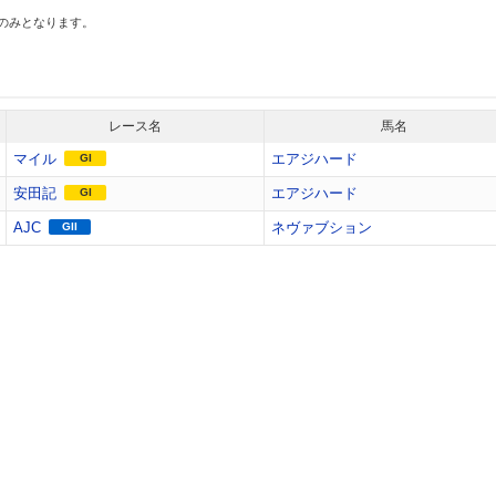
スのみとなります。
レース名
馬名
マイル
エアジハード
GI
安田記
エアジハード
GI
AJC
ネヴァブション
GII