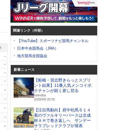
関連リンク（外部）
【YouTube】スポーツナビ競馬チャンネル
率
日本中央競馬会（JRA）
地方競馬全国協会
-
-
新着ニュース
-
【船橋・習志野きらっとスプリ
-
ント結果】11番人気メンコイボ
-
クチャンが鋭く差し切る
netkeiba
-
2026/8/6 20:30
-
【注目馬動向】府中牝馬Ｓ１４
着のヴァルキリーバースは京成
-
杯ＡＨで巻き返しへ サンデー
サラブレッドクラブが発表
-