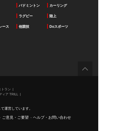
バドミントン
カーリング
ラグビー
陸上
レース
他競技
Doスポーツ
ストラン
ィア TRILL
力して運営しています。
-
ご意見・ご要望
-
ヘルプ・お問い合わせ