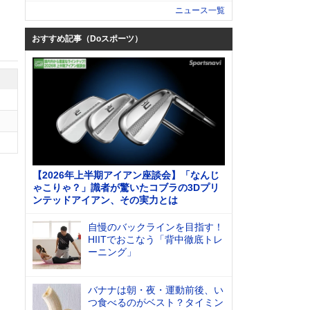
ニュース一覧
おすすめ記事（Doスポーツ）
【2026年上半期アイアン座談会】「なんじ
ゃこりゃ？」識者が驚いたコブラの3Dプリ
ンテッドアイアン、その実力とは
自慢のバックラインを目指す！
HIITでおこなう「背中徹底トレ
ーニング」
バナナは朝・夜・運動前後、い
つ食べるのがベスト？タイミン