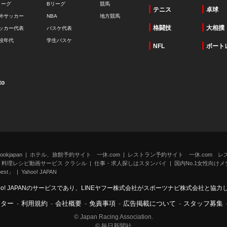
リーグ
Bリーグ
競馬
テニス
卓球
外サッカー
NBA
地方競馬
格闘技
大相撲
ッカー代表
バスケ代表
校年代
学生バスケ
NFL
ボート
to
kjapan
ホテル、旅館予約サイト 一休.com
レストラン予約サイト 一休.com レ
料理レシピ動画サービス クラシル
仕事・求人探しはスタンバイ
国内No.1女性向けメデ
st」
Yahoo! JAPAN
oo! JAPANのサービスであり、LINEヤフー株式会社がスポーツナビ株式会社と協
ンター
-
利用規約
-
会社概要
-
免責事項
-
広告掲載について
-
スタッフ募集
© Japan Racing Association.
© 毎日新聞社