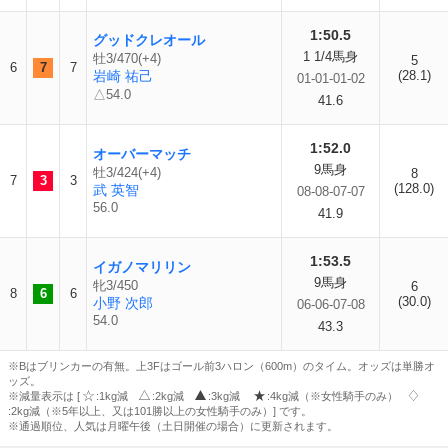
1:50.5
グッドクレオール
1 1/4馬身
牡3/470(+4)
5
6
7
7
岩崎 祐己
(28.1)
01-01-01-02
△54.0
41.6
1:52.0
オーバーマッチ
9馬身
牡3/424(+4)
8
7
3
3
(128.0)
武 英智
08-08-07-07
56.0
41.9
1:53.5
イガノマリリン
9馬身
牝3/450
6
8
6
6
(30.0)
小野 次郎
06-06-07-08
54.0
43.3
※Bはブリンカーの有無。上3Fはゴール前3ハロン（600m）のタイム。オッズは単勝オ
ッズ。
※減量表示は [
:1kg減
:2kg減
:3kg減
:4kg減（※女性騎手のみ）
:2kg減（※5年以上、又は101勝以上の女性騎手のみ）] です。
※通過順位、人気は月曜午後（土日開催の場合）に更新されます。