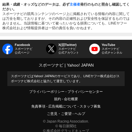
結果・成績・オッズなどのデータは、必ず
主催者
発行のものと照合し確認してく
ださい。
スポーツナビの競馬コンテンツのページ上に掲載されている情報の内容に関して
は万全を期しておりますが、その内容の正確性および安全性を保証するものでは
ありません。当該情報に基づいて被ったいかなる損害についても、LINEヤフー
株式会社および情報提供者は一切の責任を負いかねます。
Facebook
X(旧Twitter)
YouTube
スポーツナビ
スポーツナビ
スポーツナビ
公式ページ
公式アカウント
公式チャンネル
スポーツナビ
Yahoo! JAPAN
スポーツナビはYahoo! JAPANのサービスであり、LINEヤフー株式会社がス
ポーツナビ株式会社と協力して運営しています。
プライバシーポリシー
プライバシーセンター
規約
会社概要
免責事項
広告掲載について
スタッフ募集
ご意見・ご要望
ヘルプ
© Japan Racing Association.
© 毎日新聞社
© 株式会社グラッドキューブ