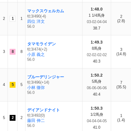
1:48.0
マックスウェルカム
1 1/4馬身
牡3/490(-4)
2
2
1
1
(2.8)
四位 洋文
03-02-04-04
56.0
38.7
1:49.3
タマモライデン
8馬身
牡3/474(+2)
3
3
8
8
(14.8)
小原 義之
02-02-02-02
56.0
40.3
1:50.2
ブルーデリンジャー
5馬身
牡3/496(+14)
7
4
5
5
(35.5)
小林 徹弥
06-06-06-06
56.0
40.4
1:50.3
デイアンドナイト
1/2馬身
牡3/492(0)
1
5
2
2
(1.4)
藤田 伸二
04-04-04-05
56.0
41.0