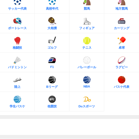
サッカー代表
高校年代
競馬
地方競馬
ボートレース
大相撲
フィギュア
カーリング
格闘技
ゴルフ
テニス
卓球
F1
バドミントン
バレーボール
ラグビー
NBA
陸上
Bリーグ
バスケ代表
学生バスケ
他競技
Doスポーツ