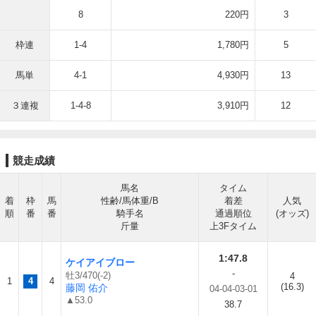
8
220円
3
枠連
1-4
1,780円
5
馬単
4-1
4,930円
13
３連複
1-4-8
3,910円
12
競走成績
馬名
タイム
着
枠
馬
性齢/馬体重/B
着差
人気
順
番
番
騎手名
通過順位
(オッズ)
斤量
上3Fタイム
1:47.8
ケイアイブロー
-
牡3/470(-2)
4
1
4
4
(16.3)
藤岡 佑介
04-04-03-01
▲53.0
38.7