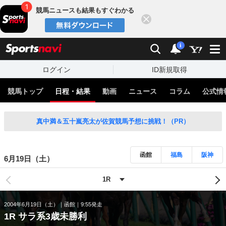
競馬ニュースも結果もすぐわかる
閉じる
スポーツナビ
検索
通知
i
ログイン
ID新規取得
競馬トップ
日程・結果
動画
ニュース
コラム
公式情
真中満＆五十嵐亮太が佐賀競馬予想に挑戦！（PR）
函館
福島
阪神
6月19日（土）
2004年6月19日（土）
函館
9:55発走
1R サラ系3歳未勝利