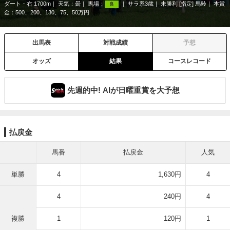
ダート・右 1700m
天気：
曇
馬場：
サラ系3歳
未勝利 [指定] 馬齢
本賞
良
金：500、200、130、75、50万円
出馬表
対戦成績
予想
オッズ
結果
コースレコード
先週的中! AIが日曜重賞を大予想
払戻金
馬番
払戻金
人気
単勝
4
1,630円
4
4
240円
4
複勝
1
120円
1