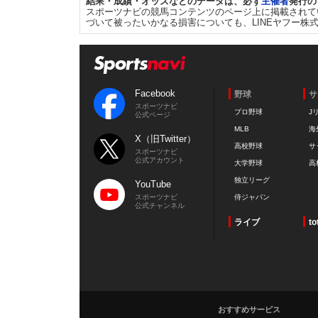
結果・成績・オッズなどのデータは、必ず
主催者
発行の
スポーツナビの競馬コンテンツのページ上に掲載されて
づいて被ったいかなる損害についても、LINEヤフー株
Facebook
野球
サ
スポーツナビ
プロ野球
J
公式ページ
MLB
海
X（旧Twitter）
高校野球
サ
スポーツナビ
公式アカウント
大学野球
高
独立リーグ
YouTube
スポーツナビ
侍ジャパン
公式チャンネル
ライブ
to
おすすめサービス