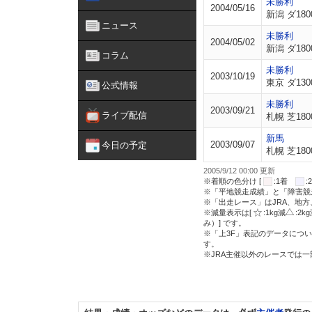
未勝利
2004/05/16
新潟 ダ180
ニュース
未勝利
2004/05/02
新潟 ダ180
コラム
未勝利
2003/10/19
東京 ダ130
公式情報
未勝利
2003/09/21
ライブ配信
札幌 芝180
新馬
2003/09/07
今日の予定
札幌 芝180
2005/9/12 00:00 更新
※着順の色分け [
:1着
※「平地競走成績」と「障害競
※「出走レース」はJRA、地
※減量表示は[
:1kg減
:2k
み）] です。
※「上3F」表記のデータについ
す。
※JRA主催以外のレースでは