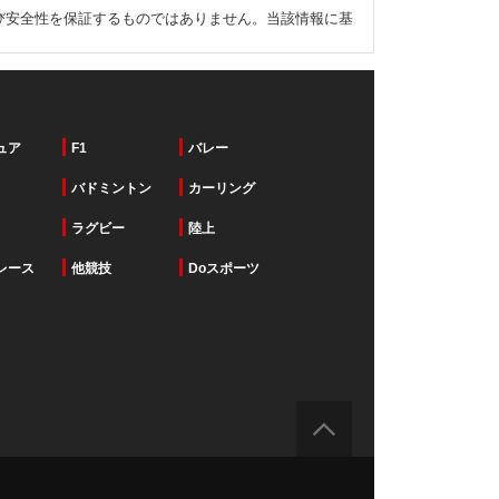
び安全性を保証するものではありません。当該情報に基
ュア
F1
バレー
バドミントン
カーリング
ラグビー
陸上
レース
他競技
Doスポーツ