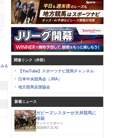
プ
関連リンク（外部）
てみる
【YouTube】スポーツナビ競馬チャンネル
日本中央競馬会（JRA）
地方競馬全国協会
新着ニュース
ガビーズシスターが大井競馬に
移籍
サンケイスポーツ
2026/8/7 21:42