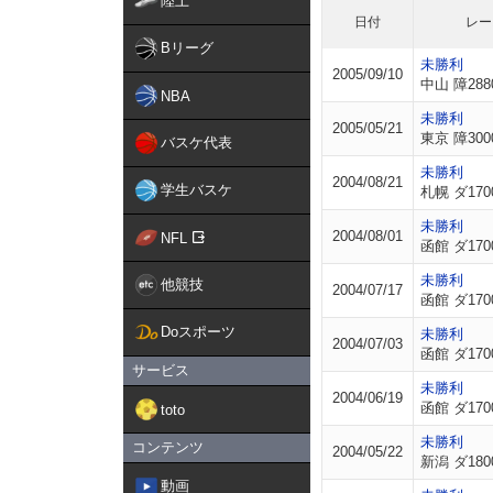
陸上
日付
レー
Bリーグ
未勝利
2005/09/10
中山 障288
NBA
未勝利
2005/05/21
東京 障300
バスケ代表
未勝利
2004/08/21
学生バスケ
札幌 ダ170
未勝利
2004/08/01
NFL
函館 ダ170
未勝利
他競技
2004/07/17
函館 ダ170
Doスポーツ
未勝利
2004/07/03
函館 ダ170
サービス
未勝利
2004/06/19
函館 ダ170
toto
未勝利
コンテンツ
2004/05/22
新潟 ダ180
動画