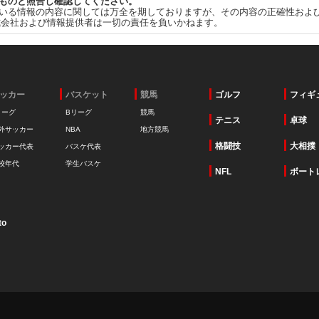
ものと照合し確認してください。
いる情報の内容に関しては万全を期しておりますが、その内容の正確性およ
式会社および情報提供者は一切の責任を負いかねます。
ッカー
バスケット
競馬
ゴルフ
フィギ
リーグ
Bリーグ
競馬
テニス
卓球
外サッカー
NBA
地方競馬
格闘技
大相撲
ッカー代表
バスケ代表
校年代
学生バスケ
NFL
ボート
to