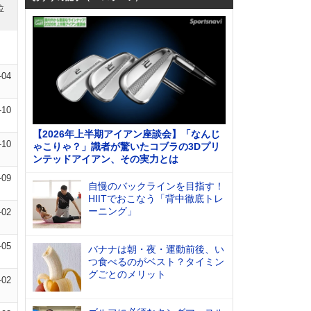
位
-04
-10
【2026年上半期アイアン座談会】「なんじ
-10
ゃこりゃ？」識者が驚いたコブラの3Dプリ
ンテッドアイアン、その実力とは
-09
自慢のバックラインを目指す！
HIITでおこなう「背中徹底トレ
ーニング」
-02
-05
バナナは朝・夜・運動前後、い
つ食べるのがベスト？タイミン
グごとのメリット
-02