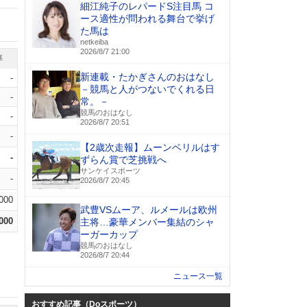
細江純子のレパードS注目馬 コ
ース適性が問われる舞台で挙げ
た馬は
netkeiba
2026/8/7 21:00
率
新連載・たかぎさんのおはなし
-
－競馬と人がつないでくれる日
-
常。－
競馬のおはなし
-
2026/8/7 20:51
-
【2歳次走報】ムーンベリルはす
-
ずらん賞で芝挑戦へ
サンケイスポーツ
-
2026/8/7 20:45
.000
武豊VSムーア、ルメールは欧州
.000
主将…豪華メンバー集結のシャ
ーガーカップ
競馬のおはなし
2026/8/7 20:44
ニュース一覧
おすすめ記事（Doスポーツ）