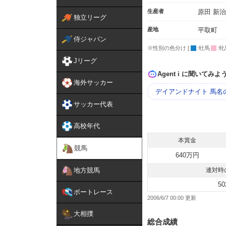
生産者
原田 新治
独立リーグ
産地
平取町
侍ジャパン
※性別の色分け [
:牡馬
:牝
Jリーグ
Agent i に聞いてみよ
海外サッカー
デイアンドナイト 馬名
サッカー代表
高校年代
本賞金
競馬
640万円
地方競馬
連対時
50
ボートレース
2006/6/7 00:00
大相撲
総合成績