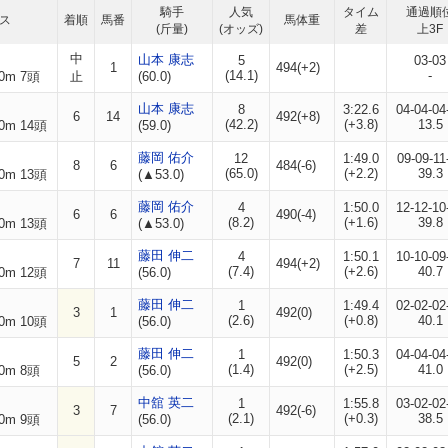
騎手
人気
タイム
通過順
ス
着順
馬番
馬体重
(斤量)
(オッズ)
差
上3F
中
山本 康志
5
03-03
1
494(+2)
(14.1)
-
0m 7頭
止
(60.0)
山本 康志
8
3:22.6
04-04-04
6
14
492(+8)
(42.2)
(+3.8)
13.5
0m 14頭
(59.0)
藤岡 佑介
12
1:49.0
09-09-11
8
6
484(-6)
(65.0)
(+2.2)
39.3
0m 13頭
(▲53.0)
藤岡 佑介
4
1:50.0
12-12-10
6
6
490(-4)
(8.2)
(+1.6)
39.8
0m 13頭
(▲53.0)
藤田 伸二
4
1:50.1
10-10-09
7
11
494(+2)
(7.4)
(+2.6)
40.7
0m 12頭
(56.0)
藤田 伸二
1
1:49.4
02-02-02
3
1
492(0)
(2.6)
(+0.8)
40.1
0m 10頭
(56.0)
藤田 伸二
1
1:50.3
04-04-04
5
2
492(0)
(1.4)
(+2.5)
41.0
0m 8頭
(56.0)
中舘 英二
1
1:55.8
03-02-02
3
7
492(-6)
(2.1)
(+0.3)
38.5
0m 9頭
(56.0)