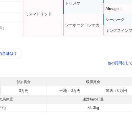
トロメオ
Almagest
ミスマドリッド
シーホーク
シーホークヨシオカ
馬 ]
キングスイン
う
の意味は？
他の質問をし
付加賞金
収得賞金
0万円
平地：0万円
障害：0万円
の馬体重
連対時の斤量
2kg
54.0kg