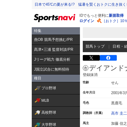
日本で45℃の夏が来る!? 猛暑を賢くおトクに生き抜く
IDでもっと便利に
新規取得
ログイン
［おトク］10
特集
燕OB 競馬予想挑む/PR
競馬トップ
日程・
髙津×三浦 監督対談/PR
Jリーグ戦力 徹底分析
デイアンド
J国立試合に無料招待
登録抹消
種目
性齢
せん
プロ野球
生年月日
2001年3
MLB
毛色
黒鹿毛
高校野球
調教師（所属）
高市 圭二
馬主
加藤 信之
大学野球