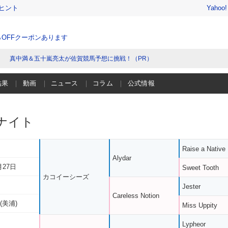
ヒント
Yahoo
％OFFクーポンあります
真中満＆五十嵐亮太が佐賀競馬予想に挑戦！（PR）
結果
動画
ニュース
コラム
公式情報
ナイト
Raise a Native
Alydar
月27日
Sweet Tooth
カコイーシーズ
Jester
Careless Notion
(美浦)
Miss Uppity
Lypheor