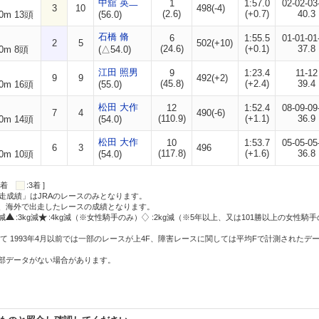
中舘 英二
1
1:57.0
02-02-03
3
10
498(-4)
(2.6)
(+0.7)
40.3
0m 13頭
(56.0)
石橋 脩
6
1:55.5
01-01-01
2
5
502(+10)
(24.6)
(+0.1)
37.8
0m 8頭
(△54.0)
江田 照男
9
1:23.4
11-12
9
9
492(+2)
(45.8)
(+2.4)
39.4
0m 16頭
(55.0)
松田 大作
12
1:52.4
08-09-09
7
4
490(-6)
(110.9)
(+1.1)
36.9
0m 14頭
(54.0)
松田 大作
10
1:53.7
05-05-05
6
3
496
(117.8)
(+1.6)
36.8
0m 10頭
(54.0)
:2着
:3着 ]
走成績」はJRAのレースのみとなります。
方、海外で出走したレースの成績となります。
g減
:3kg減
:4kg減（※女性騎手のみ）
:2kg減（※5年以上、又は101勝以上の女性騎手
て 1993年4月以前では一部のレースが上4F、障害レースに関しては平均Fで計測されたデ
一部データがない場合があります。