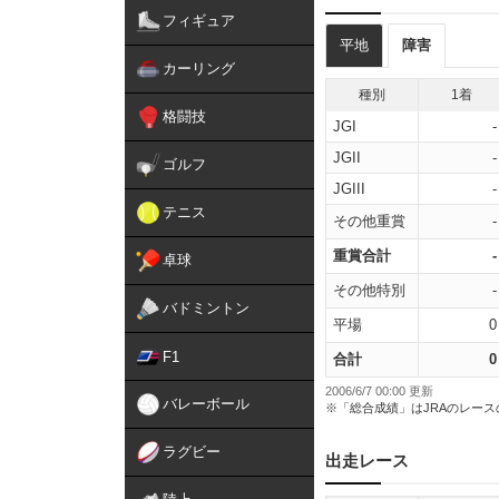
フィギュア
平地
障害
カーリング
種別
1着
格闘技
JGI
-
JGII
-
ゴルフ
JGIII
-
テニス
その他重賞
-
重賞合計
-
卓球
その他特別
-
バドミントン
平場
0
F1
合計
0
2006/6/7 00:00 更新
バレーボール
※「総合成績」はJRAのレー
ラグビー
出走レース