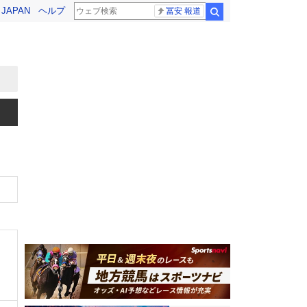
! JAPAN
ヘルプ
冨安 報道
検索