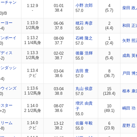
ィーチャン
小野 次郎
1:12.9
01-01
4
柴田 政
-
38.4
(5.7)
57.0
0)/B
コーヨー
1:13.0
穂苅 寿彦
06-06
2
和田 正
1/2馬身
37.8
(4.4)
-4)
55.0
アンボーイ
1:13.2
石崎 隆之
08-09
1
矢野 照
1 1/4馬身
37.7
(2.4)
0)
57.0
ガディス
1:13.3
後藤 浩輝
02-02
3
成島 英
1/2馬身
38.7
(5.4)
-2)
55.0
ナンダッシ
1:13.4
吉田 豊
03-04
8
戸田 博
クビ
38.6
(36.7)
57.0
-4)
ルウィンズ
1:13.6
丸山 侯彦
03-04
15
根本 康
1 1/2馬身
38.8
(128.4)
0)
57.0
増沢 由貴
ンスター
1:14.0
08-07
10
嶋田 功
子
2 1/2馬身
38.6
(49.1)
+2)
55.0
ドリーム
1:14.0
佐藤 年毅
13-12
6
星野 忍
クビ
38.2
(23.9)
-8)
55.0