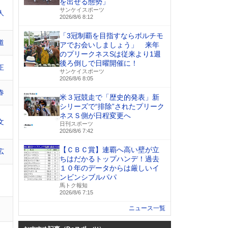
を出せる態勢」
サンケイスポーツ
人
2026/8/6 8:12
「3冠制覇を目指すならボルチモ
道
アでお会いしましょう」 来年
のプリークネスSは従来より1週
後ろ倒しで日曜開催に！
正
サンケイスポーツ
2026/8/6 8:05
春
米３冠競走で「歴史的発表」新
シリーズで“排除”されたプリーク
ネスＳ側が日程変更へ
文
日刊スポーツ
2026/8/6 7:42
【ＣＢＣ賞】連覇へ高い壁が立
広
ちはだかるトップハンデ！過去
１０年のデータからは厳しいイ
ンビンシブルパパ
馬トク報知
2026/8/6 7:15
ニュース一覧