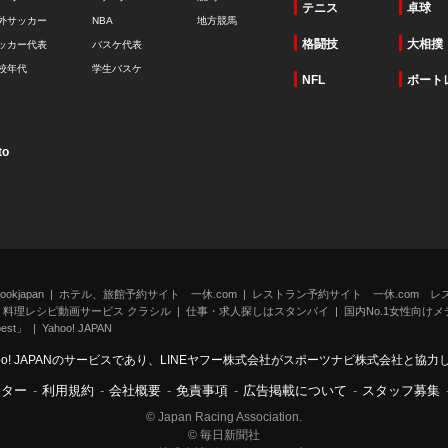
テニス
卓球
外サッカー
NBA
地方競馬
格闘技
大相撲
ッカー代表
バスケ代表
校年代
学生バスケ
NFL
ボート
to
kjapan
ホテル、旅館予約サイト 一休.com
レストラン予約サイト 一休.com レ
料理レシピ動画サービス クラシル
仕事・求人探しはスタンバイ
国内No.1女性向けメデ
st」
Yahoo! JAPAN
oo! JAPANのサービスであり、LINEヤフー株式会社がスポーツナビ株式会社と協
ンター
-
利用規約
-
会社概要
-
免責事項
-
広告掲載について
-
スタッフ募集
© Japan Racing Association.
© 毎日新聞社