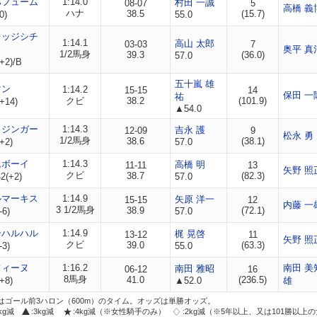
パフューム
1:14.0
村田 一誠
08-07
5
高橋 義
ハナ
38.5
(15.7)
0)
55.0
レッジシチ
1:14.1
高山 太郎
03-03
7
奥平 真
1/2馬身
39.3
(36.0)
57.0
+2)/B
五十嵐 雄
マン
1:14.2
15-15
14
保田 一
祐
クビ
38.2
(101.9)
+14)
▲54.0
クジンガー
1:14.3
吉永 護
12-09
9
松永 勇
1/2馬身
38.6
(38.1)
+2)
57.0
ムボーイ
1:14.3
高橋 明
11-11
13
矢野 照
クビ
38.7
(82.3)
2(+2)
57.0
ルマーキス
1:14.9
矢原 洋一
15-15
12
内藤 一
3 1/2馬身
38.9
(72.1)
-6)
57.0
ーハルハル
1:14.9
梶 晃啓
13-12
11
矢野 照
クビ
39.0
(63.3)
-3)
55.0
フィーヌ
1:16.2
南田 美
南田 雅昭
06-12
16
8馬身
41.0
(236.5)
+8)
▲52.0
雄
はゴール前3ハロン（600m）のタイム。オッズは単勝オッズ。
2kg減
:3kg減
:4kg減（※女性騎手のみ）
:2kg減（※5年以上、又は101勝以上