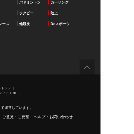
バドミントン
カーリング
ラグビー
陸上
レース
他競技
Doスポーツ
ストラン
ィア TRILL
力して運営しています。
-
ご意見・ご要望
-
ヘルプ・お問い合わせ