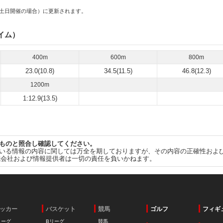
土日開催の場合）に更新されます。
イム）
400m
600m
800m
23.0(10.8)
34.5(11.5)
46.8(12.3)
1200m
1:12.9(13.5)
ものと照合し確認してください。
いる情報の内容に関しては万全を期しておりますが、その内容の正確性およ
式会社および情報提供者は一切の責任を負いかねます。
ッカー
バスケット
競馬
ゴルフ
フィギ
リーグ
Bリーグ
競馬