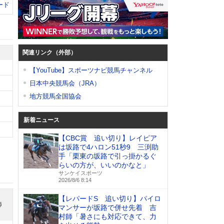
ード
関連リンク（外部）
【YouTube】スポーツナビ競馬チャンネル
日本中央競馬会（JRA）
地方競馬全国協会
新着ニュース
【CBC賞 追い切り】レイピア
は坂路で4ハロン51秒9 三渕助
手「栗東の坂路で引っ掛かるぐ
らいの方が、いいのかなと」
サンケイスポーツ
2026/8/6 8:14
【レパードS 追い切り】パイロ
師
マンサーが坂路で併せ先着 吉
村師「暑さにも対応できて、力