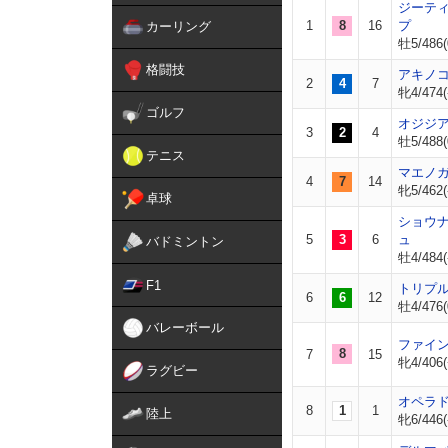
ジーテ
1
8
16
プ
カーリング
牡5/486(
格闘技
アキノ
2
4
7
牝4/474(
ゴルフ
オジジ
3
2
4
牡5/488(
テニス
マエノ
4
7
14
牝5/462(
卓球
ショウ
5
3
6
ュ
バドミントン
牡4/484(
F1
トリプ
6
6
12
牡4/476(
バレーボール
ファイ
8
7
15
牝4/406(
ラグビー
オペラ
8
1
1
陸上
牝6/446(