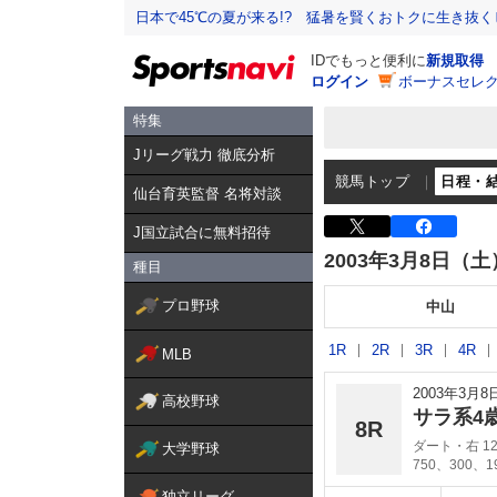
日本で45℃の夏が来る!? 猛暑を賢くおトクに生き抜く
IDでもっと便利に
新規取得
ログイン
ボーナスセレク
特集
Jリーグ戦力 徹底分析
競馬トップ
日程・
仙台育英監督 名将対談
J国立試合に無料招待
2003年3月8日（土
種目
プロ野球
中山
1R
2R
3R
4R
MLB
2003年3月
高校野球
サラ系4
8R
ダート・右 12
大学野球
750、300、
独立リーグ