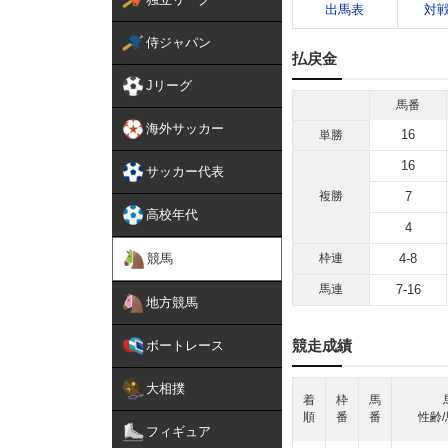
出馬表
対
侍ジャパン
払戻金
Jリーグ
馬番
海外サッカー
16
単勝
16
サッカー代表
複勝
7
高校年代
4
競馬
枠連
4-8
馬連
7-16
地方競馬
競走成績
ボートレース
大相撲
着
枠
馬
順
番
番
性齢/
フィギュア