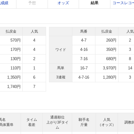
戦成績
予想
オッズ
結果
コースレコ
払戻金
人気
馬番
払戻金
人気
570円
4
4-7
260円
2
170円
4
4-16
350円
3
ワイド
130円
2
7-16
680円
8
110円
1
馬単
16-7
3,970円
14
1,350円
6
3連複
4-7-16
1,280円
3
1,740円
7
通過順位
馬名
タイム
騎手名
人気
上がり3Fタイ
調教
馬体重/B
着差
斤量
（オッズ）
ム