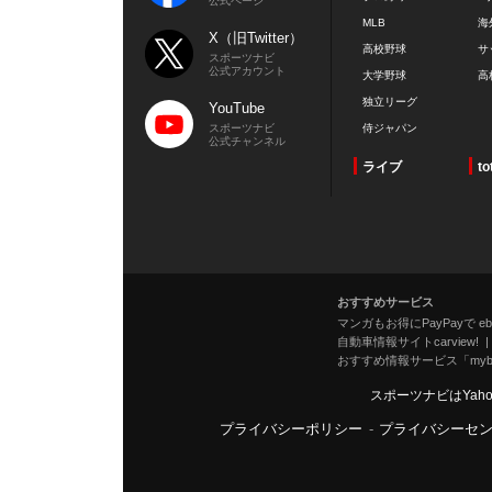
公式ページ
MLB
海
X（旧Twitter）
高校野球
サ
スポーツナビ
公式アカウント
大学野球
高
独立リーグ
YouTube
スポーツナビ
侍ジャパン
公式チャンネル
ライブ
to
おすすめサービス
マンガもお得にPayPayで eboo
自動車情報サイトcarview!
おすすめ情報サービス「mybe
スポーツナビはYah
プライバシーポリシー
-
プライバシーセ