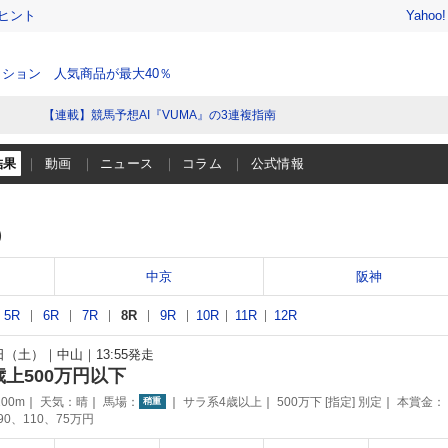
ヒント
Yahoo
ション 人気商品が最大40％
【連載】競馬予想AI『VUMA』の3連複指南
結果
動画
ニュース
コラム
公式情報
）
中京
阪神
5R
6R
7R
8R
9R
10R
11R
12R
8日（土）
中山
13:55発走
歳上500万円以下
00m
天気：
晴
馬場：
サラ系4歳以上
500万下 [指定] 別定
本賞金：
稍重
190、110、75万円