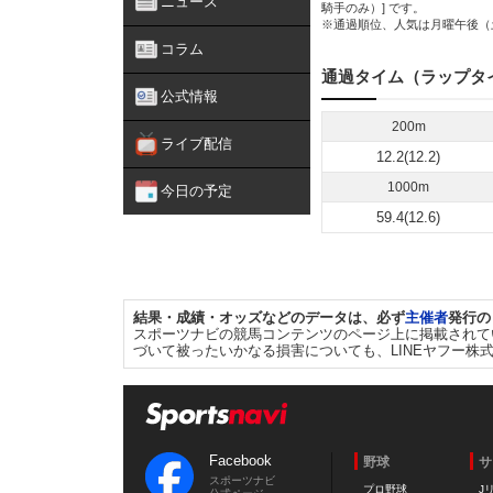
ニュース
騎手のみ）] です。
※通過順位、人気は月曜午後（
コラム
通過タイム（ラップタ
公式情報
200m
ライブ配信
12.2(12.2)
1000m
今日の予定
59.4(12.6)
結果・成績・オッズなどのデータは、必ず
主催者
発行の
スポーツナビの競馬コンテンツのページ上に掲載されて
づいて被ったいかなる損害についても、LINEヤフー株
Facebook
野球
サ
スポーツナビ
プロ野球
J