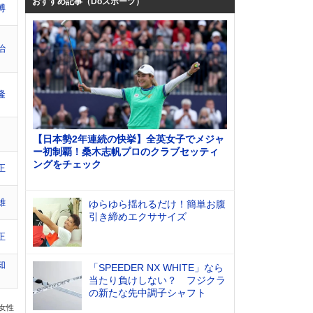
おすすめ記事（Doスポーツ）
博
治
隆
【日本勢2年連続の快挙】全英女子でメジャ
ー初制覇！桑木志帆プロのクラブセッティ
ングをチェック
正
雄
ゆらゆら揺れるだけ！簡単お腹
引き締めエクササイズ
正
知
「SPEEDER NX WHITE」なら
当たり負けしない？ フジクラ
の新たな先中調子シャフト
の女性