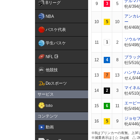
デルマ
Bリーグ
9
3
5
牝4/394(
アンカ
NBA
10
5
10
ー
牡4/468(
バスケ代表
ソウル
1
11
2
学生バスケ
牡6/498(
NFL
ブラッ
12
4
8
牡5/516(
他競技
ハンサ
13
7
13
せん6/44
Doスポーツ
マイネ
14
2
3
牡4/510(
サービス
エーピ
toto
15
6
11
牝5/494(
コンテンツ
ジョセ
16
5
9
牝4/446(
動画
※Bはブリンカーの有無。上3F
※減量表示は [
:1kg減
: