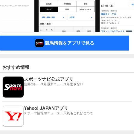
競馬情報をアプリで見る
おすすめ情報
スポーツナビ公式アプリ
注目のレースも最新ニュースも逃さない
Yahoo! JAPANアプリ
スポーツ情報やニュース、天気もこれひとつで