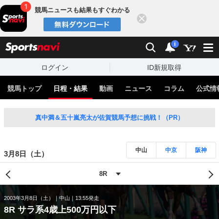
競馬ニュースも結果もすぐわかる
閉じる
スポーツナビ
検索
通知
i
ログイン
ID新規取得
競馬トップ
日程・結果
動画
ニュース
コラム
公式情
真中満＆五十嵐亮太が佐賀競馬予想に挑戦！（PR）
中山
中京
阪神
3月8日（土）
2003年3月8日（土）
中山
13:55発走
8R サラ系4歳上500万円以下