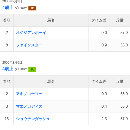
2003年2月9日
4歳上
ダ1200m
重
着順
馬名
タイム差
斤量
2
オジジアンボーイ
0.0
57.0
8
ファインスター
0.9
55.0
2003年2月8日
4歳上
ダ1200m
良
着順
馬名
タイム差
斤量
2
アキノコーヨー
0.0
55.0
3
マエノガディス
0.4
55.0
16
ショウナンダッシュ
2.3
57.0