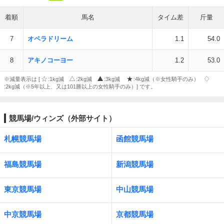
着順
馬名
タイム差
斤量
7
オペラドリーム
1.1
54.0
8
アキノコーヨー
1.2
53.0
※減量表示は [
:1kg減
:2kg減
:3kg減
:4kg減（※女性騎手のみ）
:2kg減（※5年以上、又は101勝以上の女性騎手のみ）] です。
競馬場/ウィンズ（外部サイト）
札幌競馬場
函館競馬場
福島競馬場
新潟競馬場
東京競馬場
中山競馬場
中京競馬場
京都競馬場