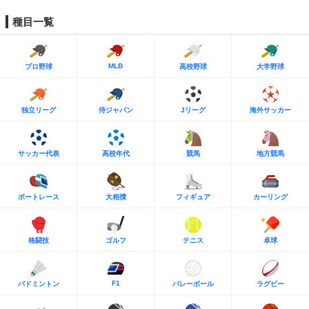
種目一覧
MLB
プロ野球
高校野球
大学野球
独立リーグ
侍ジャパン
Jリーグ
海外サッカー
サッカー代表
高校年代
競馬
地方競馬
ボートレース
大相撲
フィギュア
カーリング
格闘技
ゴルフ
テニス
卓球
F1
バドミントン
バレーボール
ラグビー