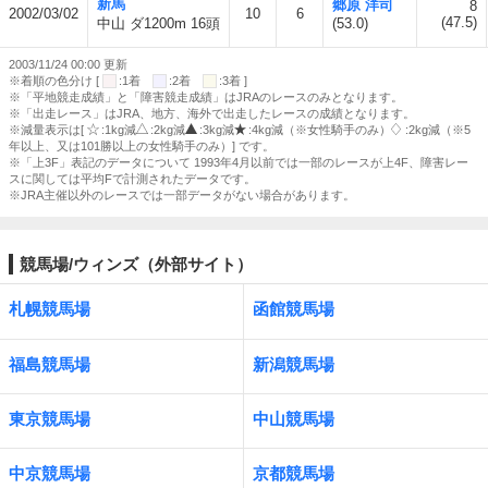
新馬
郷原 洋司
8
2002/03/02
10
6
(47.5)
中山 ダ1200m 16頭
(53.0)
2003/11/24 00:00 更新
※着順の色分け [
:1着
:2着
:3着 ]
※「平地競走成績」と「障害競走成績」はJRAのレースのみとなります。
※「出走レース」はJRA、地方、海外で出走したレースの成績となります。
※減量表示は[
:1kg減
:2kg減
:3kg減
:4kg減（※女性騎手のみ）
:2kg減（※5
年以上、又は101勝以上の女性騎手のみ）] です。
※「上3F」表記のデータについて 1993年4月以前では一部のレースが上4F、障害レー
スに関しては平均Fで計測されたデータです。
※JRA主催以外のレースでは一部データがない場合があります。
競馬場/ウィンズ（外部サイト）
札幌競馬場
函館競馬場
福島競馬場
新潟競馬場
東京競馬場
中山競馬場
中京競馬場
京都競馬場