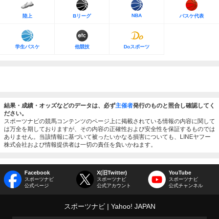
NBA
陸上
Bリーグ
バスケ代表
学生バスケ
他競技
Doスポーツ
結果・成績・オッズなどのデータは、必ず
主催者
発行のものと照合し確認してく
ださい。
スポーツナビの競馬コンテンツのページ上に掲載されている情報の内容に関して
は万全を期しておりますが、その内容の正確性および安全性を保証するものでは
ありません。当該情報に基づいて被ったいかなる損害についても、LINEヤフー
株式会社および情報提供者は一切の責任を負いかねます。
Facebook
X(旧Twitter)
YouTube
スポーツナビ
スポーツナビ
スポーツナビ
公式ページ
公式アカウント
公式チャンネル
スポーツナビ
Yahoo! JAPAN