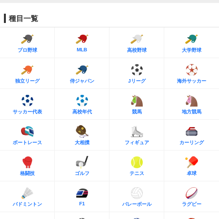
種目一覧
MLB
プロ野球
高校野球
大学野球
独立リーグ
侍ジャパン
Jリーグ
海外サッカー
サッカー代表
高校年代
競馬
地方競馬
ボートレース
大相撲
フィギュア
カーリング
格闘技
ゴルフ
テニス
卓球
F1
バドミントン
バレーボール
ラグビー