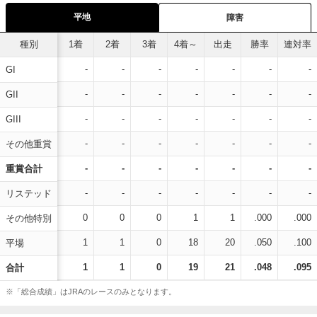
平地
障害
種別
1着
2着
3着
4着～
出走
勝率
連対率
-
-
-
-
-
-
-
GI
-
-
-
-
-
-
-
GII
-
-
-
-
-
-
-
GIII
-
-
-
-
-
-
-
その他重賞
-
-
-
-
-
-
-
重賞合計
-
-
-
-
-
-
-
リステッド
0
0
0
1
1
.000
.000
その他特別
1
1
0
18
20
.050
.100
平場
1
1
0
19
21
.048
.095
合計
※「総合成績」はJRAのレースのみとなります。