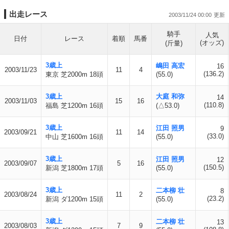
出走レース
2003/11/24 00:00
騎手
人気
日付
レース
着順
馬番
(オッズ)
(斤量)
3歳上
嶋田 高宏
16
2003/11/23
11
4
(136.2)
東京 芝2000m 18頭
(55.0)
3歳上
大庭 和弥
14
2003/11/03
15
16
(110.8)
福島 芝1200m 16頭
(△53.0)
3歳上
江田 照男
9
2003/09/21
11
14
(33.0)
中山 芝1600m 16頭
(55.0)
3歳上
江田 照男
12
2003/09/07
5
16
(150.5)
新潟 芝1800m 17頭
(55.0)
3歳上
二本柳 壮
8
2003/08/24
11
2
(23.2)
新潟 ダ1200m 15頭
(55.0)
3歳上
二本柳 壮
13
2003/08/03
7
9