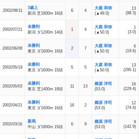
3歳上
大庭 和弥
13
2002/08/11
6
4
(98.3)
新潟 芝1800m 16頭
(▲49.0)
未勝利
大庭 和弥
1
2002/07/21
1
4
(3.0)
新潟 ダ1200m 14頭
(▲50.0)
未勝利
大庭 和弥
6
2002/06/08
2
7
(19.6)
東京 ダ1600m 16頭
(▲50.0)
未勝利
大庭 和弥
13
2002/05/19
5
5
(295.1)
東京 ダ1600m 15頭
(▲50.0)
未勝利
郷原 洋司
16
2002/05/03
11
13
(229.4)
東京 芝1400m 18頭
(53.0)
未勝利
郷原 洋司
12
2002/04/21
16
2
(74.4)
東京 ダ1600m 16頭
(53.0)
新馬
郷原 洋司
9
2002/03/16
6
9
(142.9)
中山 ダ1800m 15頭
(53.0)