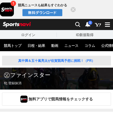
競馬ニュースも結果もすぐわかる
閉じる
スポーツナビ
検索
通知
i
ログイン
ID新規取得
競馬トップ
日程・結果
動画
ニュース
コラム
公式情
真中満＆五十嵐亮太が佐賀競馬予想に挑戦！（PR）
ファインスター
牝 登録抹消
無料アプリで競馬情報をチェックする