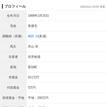
プロフィール
2003/12/1 00:00
生年月日
1999年3月25日
毛色
青鹿毛
調教師（所属）
嶋田 功
(美浦)
馬主
井山 登
生産者
岩見牧場
産地
新冠町
本賞金
911万円
付加賞金
0万円
収得賞金：平地
平地：200万円