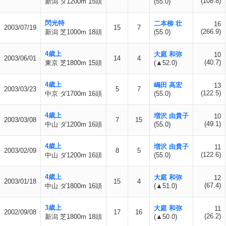
(108.8)
新潟 ダ1200m 15頭
(55.0)
閃光特
二本柳 壮
16
2003/07/19
15
7
(266.9)
新潟 芝1000m 18頭
(55.0)
4歳上
大庭 和弥
10
2003/06/01
14
4
(40.7)
東京 芝1800m 15頭
(▲52.0)
4歳上
嶋田 高宏
13
2003/03/23
5
7
(122.5)
中京 ダ1700m 16頭
(55.0)
4歳上
増沢 由貴子
10
2003/03/08
7
15
(49.1)
中山 ダ1200m 16頭
(55.0)
4歳上
増沢 由貴子
11
2003/02/09
8
5
(122.6)
中山 ダ1200m 16頭
(55.0)
4歳上
大庭 和弥
12
2003/01/18
15
4
(67.4)
中山 ダ1800m 16頭
(▲51.0)
3歳上
大庭 和弥
11
2002/09/08
17
16
(26.2)
新潟 芝1800m 18頭
(▲50.0)