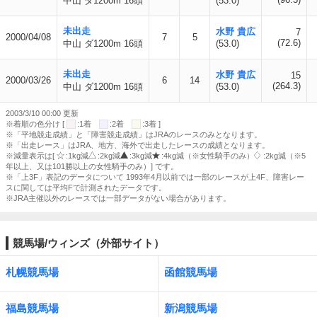
中山 ダ1200m 16頭
(53.0)
未出走
水野 貴広
7
2000/04/08
7
5
(72.6)
中山 ダ1200m 16頭
(53.0)
未出走
水野 貴広
15
2000/03/26
6
14
(264.3)
中山 ダ1200m 16頭
(53.0)
2003/3/10 00:00 更新
※着順の色分け [
:1着
:2着
:3着 ]
※「平地競走成績」と「障害競走成績」はJRAのレースのみとなります。
※「出走レース」はJRA、地方、海外で出走したレースの成績となります。
※減量表示は[
:1kg減
:2kg減
:3kg減
:4kg減（※女性騎手のみ）
:2kg減（※5
年以上、又は101勝以上の女性騎手のみ）] です。
※「上3F」表記のデータについて 1993年4月以前では一部のレースが上4F、障害レー
スに関しては平均Fで計測されたデータです。
※JRA主催以外のレースでは一部データがない場合があります。
競馬場/ウィンズ（外部サイト）
札幌競馬場
函館競馬場
福島競馬場
新潟競馬場