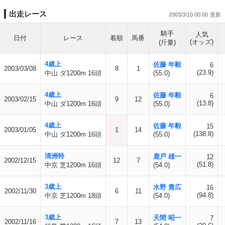
出走レース
2003/3/10 00:00
騎手
人気
日付
レース
着順
馬番
(オッズ)
(斤量)
4歳上
佐藤 年毅
6
2003/03/08
8
1
(23.9)
中山 ダ1200m 16頭
(55.0)
4歳上
佐藤 年毅
6
2003/02/15
9
12
(13.8)
中山 ダ1200m 16頭
(55.0)
4歳上
佐藤 年毅
15
2003/01/05
1
14
(138.8)
中山 ダ1200m 16頭
(55.0)
清洲特
鹿戸 雄一
12
2002/12/15
12
7
(51.8)
中京 芝1200m 16頭
(54.0)
3歳上
水野 貴広
16
2002/11/30
6
11
(94.8)
中京 芝1200m 18頭
(54.0)
3歳上
天間 昭一
7
2002/11/16
7
13