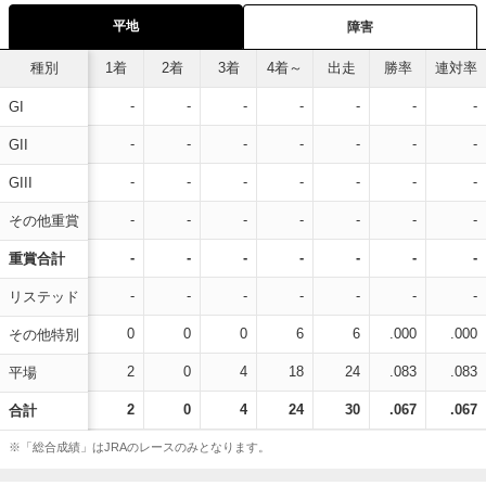
平地
障害
種別
1着
2着
3着
4着～
出走
勝率
連対率
-
-
-
-
-
-
-
GI
-
-
-
-
-
-
-
GII
-
-
-
-
-
-
-
GIII
-
-
-
-
-
-
-
その他重賞
-
-
-
-
-
-
-
重賞合計
-
-
-
-
-
-
-
リステッド
0
0
0
6
6
.000
.000
その他特別
2
0
4
18
24
.083
.083
平場
2
0
4
24
30
.067
.067
合計
※「総合成績」はJRAのレースのみとなります。