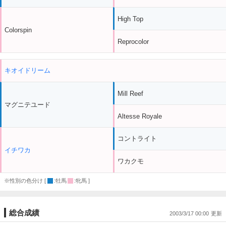
High Top
Colorspin
Reprocolor
キオイドリーム
Mill Reef
マグニテユード
Altesse Royale
コントライト
イチワカ
ワカクモ
※性別の色分け [
:牡馬
:牝馬 ]
総合成績
2003/3/17 00:00