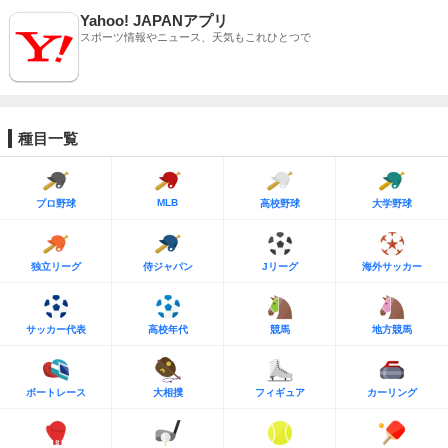
Yahoo! JAPANアプリ
スポーツ情報やニュース、天気もこれひとつで
種目一覧
MLB
プロ野球
高校野球
大学野球
独立リーグ
侍ジャパン
Jリーグ
海外サッカー
サッカー代表
高校年代
競馬
地方競馬
ボートレース
大相撲
フィギュア
カーリング