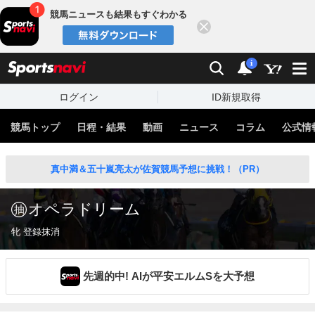
競馬ニュースも結果もすぐわかる
閉じる
スポーツナビ
検索
通知
i
ログイン
ID新規取得
競馬トップ
日程・結果
動画
ニュース
コラム
公式情
真中満＆五十嵐亮太が佐賀競馬予想に挑戦！（PR）
オペラドリーム
牝 登録抹消
先週的中! AIが平安エルムSを大予想