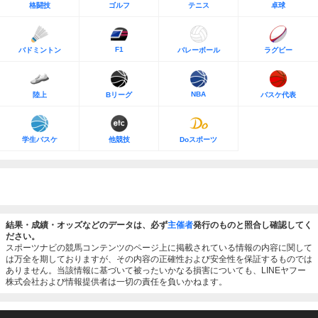
格闘技
ゴルフ
テニス
卓球
F1
バドミントン
バレーボール
ラグビー
NBA
陸上
Bリーグ
バスケ代表
学生バスケ
他競技
Doスポーツ
結果・成績・オッズなどのデータは、必ず
主催者
発行のものと照合し確認してく
ださい。
スポーツナビの競馬コンテンツのページ上に掲載されている情報の内容に関して
は万全を期しておりますが、その内容の正確性および安全性を保証するものでは
ありません。当該情報に基づいて被ったいかなる損害についても、LINEヤフー
株式会社および情報提供者は一切の責任を負いかねます。