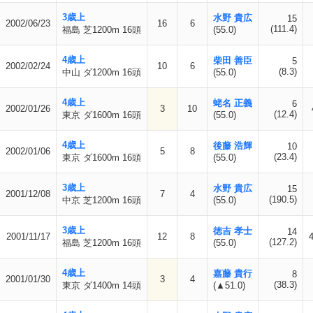
3歳上
水野 貴広
15
2002/06/23
16
6
(111.4)
福島 芝1200m 16頭
(55.0)
4歳上
柴田 善臣
5
2002/02/24
10
6
(8.3)
中山 ダ1200m 16頭
(55.0)
4歳上
蛯名 正義
6
2002/01/26
3
10
(12.4)
東京 ダ1600m 16頭
(55.0)
4歳上
後藤 浩輝
10
2002/01/06
5
8
(23.4)
東京 ダ1600m 16頭
(55.0)
3歳上
水野 貴広
15
2001/12/08
7
4
(190.5)
中京 芝1200m 16頭
(55.0)
3歳上
徳吉 孝士
14
2001/11/17
12
8
(127.2)
福島 芝1200m 16頭
(55.0)
4歳上
嘉藤 貴行
8
2001/01/30
3
4
(38.3)
東京 ダ1400m 14頭
(▲51.0)