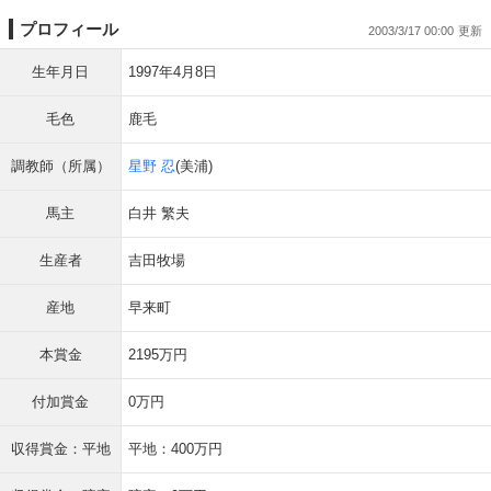
プロフィール
2003/3/17 00:00
生年月日
1997年4月8日
毛色
鹿毛
調教師（所属）
星野 忍
(美浦)
馬主
白井 繁夫
生産者
吉田牧場
産地
早来町
本賞金
2195万円
付加賞金
0万円
収得賞金：平地
平地：400万円