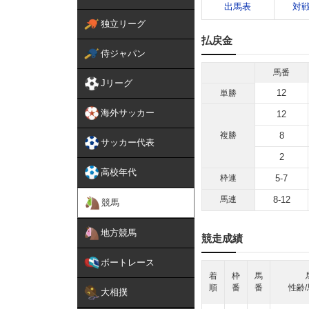
出馬表
対
独立リーグ
払戻金
侍ジャパン
馬番
Jリーグ
12
単勝
海外サッカー
12
複勝
8
サッカー代表
2
高校年代
枠連
5-7
馬連
8-12
競馬
地方競馬
競走成績
ボートレース
着
枠
馬
順
番
番
性齢/
大相撲