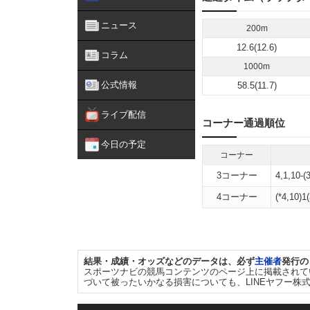
ニュース
200m
12.6(12.6)
コラム
1000m
公式情報
58.5(11.7)
ライブ配信
コーナー通過順位
今日の予定
コーナー
3コーナー
4,1,10-(3
4コーナー
(*4,10)1(
結果・成績・オッズなどのデータは、必ず
主催者
発行の
スポーツナビの競馬コンテンツのページ上に掲載されて
づいて被ったいかなる損害についても、LINEヤフー株