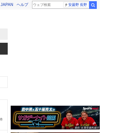
! JAPAN
ヘルプ
安曇野 長野
検索
本