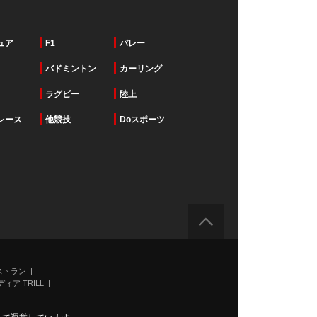
ュア
F1
バレー
バドミントン
カーリング
ラグビー
陸上
レース
他競技
Doスポーツ
ストラン
ィア TRILL