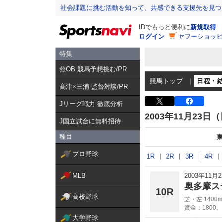
社会課題に挑む活動を知って、共感できる支援先を見つ
IDでもっと便利に
新規取得
ログイン
ヤフーショッピ
特集
燕OB 競馬予想挑む/PR
競馬トップ
日程・
髙津×三浦 監督対談/PR
Jリーグ戦力 徹底分析
2003年11月23日
J国立試合に無料招待
種目
プロ野球
1R
2R
3R
4R
MLB
2003年11
奥多摩ス
10R
高校野球
芝・左 1400
賞金：1800、
大学野球