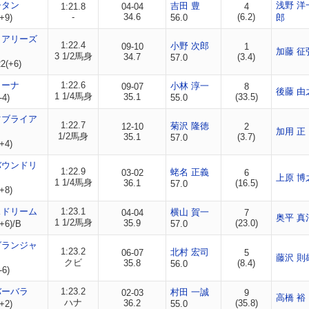
シタン
浅野 洋
吉田 豊
1:21.8
04-04
4
-
34.6
(6.2)
+9)
56.0
郎
トアリーズ
1:22.4
小野 次郎
09-10
1
加藤 征
3 1/2馬身
34.7
(3.4)
57.0
2(+6)
リーナ
1:22.6
小林 淳一
09-07
8
後藤 由
1 1/4馬身
35.1
(33.5)
-4)
55.0
ツブライア
1:22.7
菊沢 隆徳
12-10
2
加用 正
1/2馬身
35.1
(3.7)
57.0
+4)
バウンドリ
1:22.9
蛯名 正義
03-02
6
上原 博
1 1/4馬身
36.1
(16.5)
57.0
+8)
スドリーム
1:23.1
横山 賀一
04-04
7
奥平 真
1 1/2馬身
35.9
(23.0)
+6)/B
57.0
グランジャ
1:23.2
北村 宏司
06-07
5
藤沢 則
クビ
35.8
(8.4)
56.0
-6)
バーバラ
1:23.2
村田 一誠
02-03
9
高橋 裕
ハナ
36.2
(35.8)
+2)
55.0