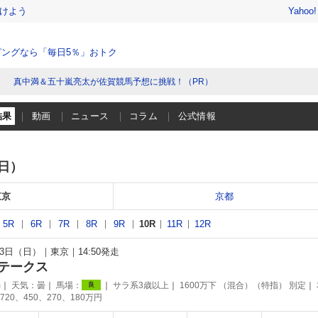
けよう
Yahoo
ングなら「毎日5％」おトク
真中満＆五十嵐亮太が佐賀競馬予想に挑戦！（PR）
結果
動画
ニュース
コラム
公式情報
（日）
東京
京都
5R
6R
7R
8R
9R
10R
11R
12R
月23日（日）
東京
14:50発走
テークス
m
天気：
曇
馬場：
サラ系3歳以上
1600万下 （混合）（特指） 別定
良
720、450、270、180万円