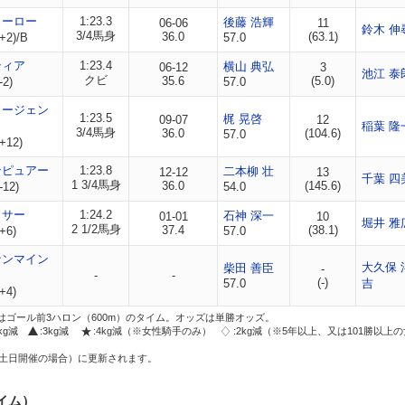
ヒーロー
1:23.3
後藤 浩輝
06-06
11
鈴木 伸
3/4馬身
36.0
(63.1)
+2)/B
57.0
ティア
1:23.4
横山 典弘
06-12
3
池江 泰
クビ
35.6
(5.0)
-2)
57.0
リージェン
1:23.5
梶 晃啓
09-07
12
稲葉 隆
3/4馬身
36.0
(104.6)
57.0
+12)
ンピュアー
1:23.8
二本柳 壮
12-12
13
千葉 四
1 3/4馬身
36.0
(145.6)
-12)
54.0
クサー
1:24.2
石神 深一
01-01
10
堀井 雅
2 1/2馬身
37.4
(38.1)
+6)
57.0
ナンマイン
大久保 
柴田 善臣
-
-
-
(-)
57.0
吉
+4)
はゴール前3ハロン（600m）のタイム。オッズは単勝オッズ。
2kg減
:3kg減
:4kg減（※女性騎手のみ）
:2kg減（※5年以上、又は101勝以上
土日開催の場合）に更新されます。
イム）