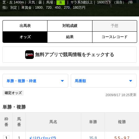
芝・左 1400m
天気：
曇
馬場：
サラ系3歳以上
1600万下 （混合）（特
良
指） 別定
本賞金：1800、720、450、270、180万円
出馬表
対戦成績
予想
オッズ
結果
コースレコード
無料アプリで競馬情報をチェックする
確定オッズ
2009/8/17 18:25
単勝・複勝
枠
馬
馬名
単勝
複勝
番
番
1
1
メジロバーバラ
35.8
5.5
-
9.7