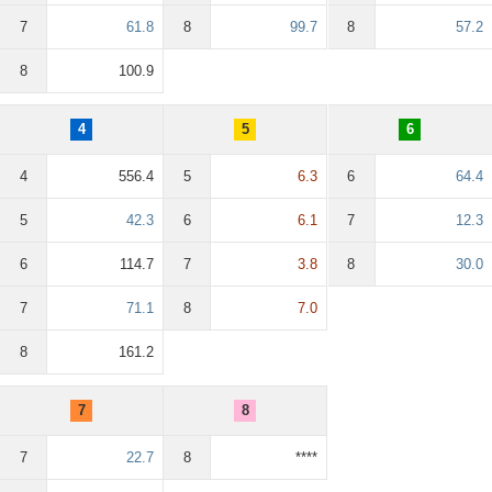
7
61.8
8
99.7
8
57.2
8
100.9
4
5
6
4
556.4
5
6.3
6
64.4
5
42.3
6
6.1
7
12.3
6
114.7
7
3.8
8
30.0
7
71.1
8
7.0
8
161.2
7
8
7
22.7
8
****