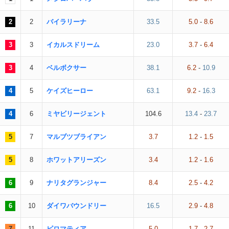
2
2
バイラリーナ
33.5
5.0
-
8.6
3
3
イカルスドリーム
23.0
3.7
-
6.4
3
4
ベルボクサー
38.1
6.2
-
10.9
4
5
ケイズヒーロー
63.1
9.2
-
16.3
4
6
ミヤビリージェント
104.6
13.4
-
23.7
5
7
マルブツブライアン
3.7
1.2
-
1.5
5
8
ホワットアリーズン
3.4
1.2
-
1.6
6
9
ナリタグランジャー
8.4
2.5
-
4.2
6
10
ダイワバウンドリー
16.5
2.9
-
4.8
7
11
ピロマティア
5.0
1.7
-
2.7