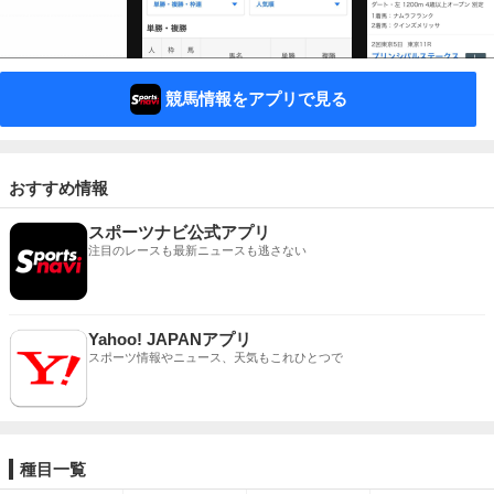
競馬情報をアプリで見る
おすすめ情報
スポーツナビ公式アプリ
注目のレースも最新ニュースも逃さない
Yahoo! JAPANアプリ
スポーツ情報やニュース、天気もこれひとつで
種目一覧