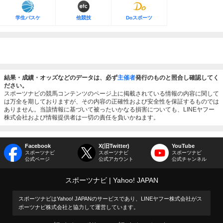
学生バスケ
他競技
Doスポーツ
結果・成績・オッズなどのデータは、必ず
主催者
発行のものと照合し確認してく
ださい。
スポーツナビの競馬コンテンツのページ上に掲載されている情報の内容に関して
は万全を期しておりますが、その内容の正確性および安全性を保証するものでは
ありません。当該情報に基づいて被ったいかなる損害についても、LINEヤフー
株式会社および情報提供者は一切の責任を負いかねます。
Facebook
X(旧Twitter)
YouTube
スポーツナビ
スポーツナビ
スポーツナビ
公式ページ
公式アカウント
公式チャンネル
スポーツナビ
Yahoo! JAPAN
スポーツナビはYahoo! JAPANのサービスであり、LINEヤフー株式会社がス
ポーツナビ株式会社と協力して運営しています。