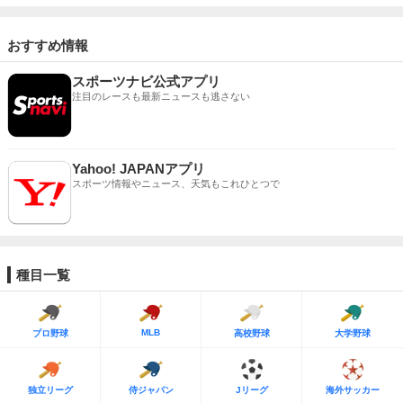
おすすめ情報
スポーツナビ公式アプリ
注目のレースも最新ニュースも逃さない
Yahoo! JAPANアプリ
スポーツ情報やニュース、天気もこれひとつで
種目一覧
MLB
プロ野球
高校野球
大学野球
独立リーグ
侍ジャパン
Jリーグ
海外サッカー