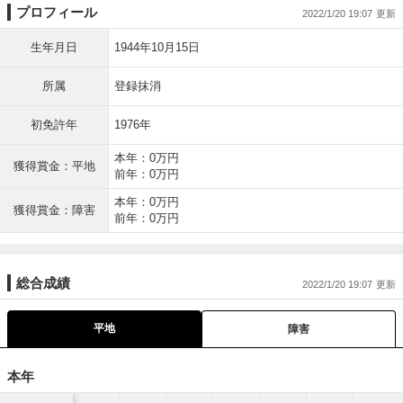
プロフィール
2022/1/20 19:07
生年月日
1944年10月15日
所属
登録抹消
初免許年
1976年
本年：0万円
獲得賞金：平地
前年：0万円
本年：0万円
獲得賞金：障害
前年：0万円
総合成績
2022/1/20 19:07
平地
障害
本年