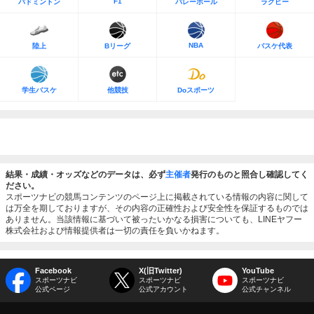
F1
バドミントン
バレーボール
ラグビー
NBA
陸上
Bリーグ
バスケ代表
学生バスケ
他競技
Doスポーツ
結果・成績・オッズなどのデータは、必ず
主催者
発行のものと照合し確認してく
ださい。
スポーツナビの競馬コンテンツのページ上に掲載されている情報の内容に関して
は万全を期しておりますが、その内容の正確性および安全性を保証するものでは
ありません。当該情報に基づいて被ったいかなる損害についても、LINEヤフー
株式会社および情報提供者は一切の責任を負いかねます。
Facebook
X(旧Twitter)
YouTube
スポーツナビ
スポーツナビ
スポーツナビ
公式ページ
公式アカウント
公式チャンネル