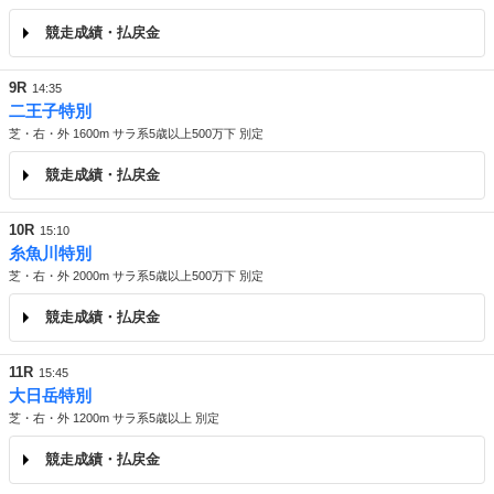
競走成績・払戻金
9R
14:35
二王子特別
芝・右・外 1600m サラ系5歳以上500万下 別定
競走成績・払戻金
10R
15:10
糸魚川特別
芝・右・外 2000m サラ系5歳以上500万下 別定
競走成績・払戻金
11R
15:45
大日岳特別
芝・右・外 1200m サラ系5歳以上 別定
競走成績・払戻金