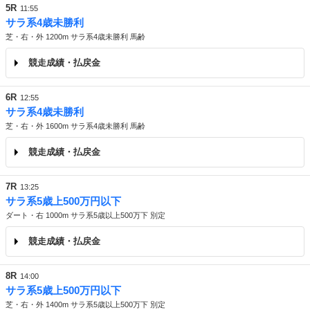
5R
11:55
サラ系4歳未勝利
芝・右・外 1200m サラ系4歳未勝利 馬齢
競走成績・払戻金
6R
12:55
サラ系4歳未勝利
芝・右・外 1600m サラ系4歳未勝利 馬齢
競走成績・払戻金
7R
13:25
サラ系5歳上500万円以下
ダート・右 1000m サラ系5歳以上500万下 別定
競走成績・払戻金
8R
14:00
サラ系5歳上500万円以下
芝・右・外 1400m サラ系5歳以上500万下 別定