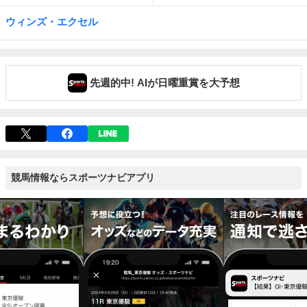
ウィンズ・エクセル
先週的中! AIが日曜重賞を大予想
競馬情報ならスポーツナビアプリ