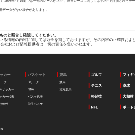
て 1993年4月以前では一部のレースが上4F、障害レースに関しては平均Fで計測されたデ
一部データがない場合があります。
ものと照合し確認してください。
いる情報の内容に関しては万全を期しておりますが、その内容の正確性およ
式会社および情報提供者は一切の責任を負いかねます。
ッカー
バスケット
競馬
ゴルフ
フィギ
リーグ
Bリーグ
競馬
テニス
卓球
外サッカー
NBA
地方競馬
格闘技
大相撲
ッカー代表
バスケ代表
校年代
学生バスケ
NFL
ボート
to