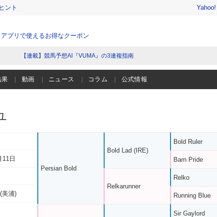
ヒント
Yahoo
、アプリで使えるお得なクーポン
【連載】競馬予想AI『VUMA』の3連複指南
結果
動画
ニュース
コラム
公式情報
ユ
Bold Ruler
Bold Lad (IRE)
月11日
Barn Pride
Persian Bold
Relko
Relkarunner
(美浦)
Running Blue
Sir Gaylord