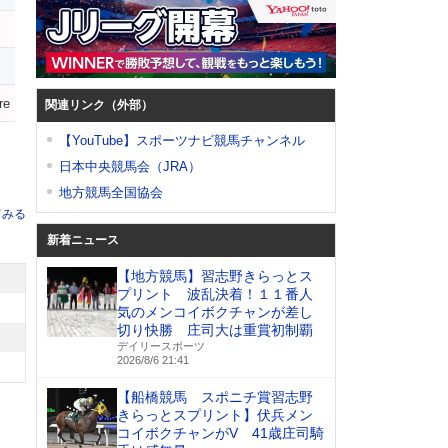
re
関連リンク（外部）
【YouTube】スポーツナビ競馬チャンネル
日本中央競馬会（JRA）
地方競馬全国協会
てみる
新着ニュース
【地方競馬】習志野きらっとス
プリント 波乱決着！１１番人
気のメンコイボクチャンが差し
切り快勝 庄司大は重賞初制覇
デイリースポーツ
2026/8/6 21:41
【船橋競馬 スポニチ賞習志野
きらっとスプリント】伏兵メン
コイボクチャンがV 41歳庄司騎