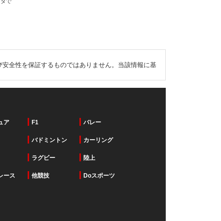
ータで
び安全性を保証するものではありません。当該情報に基
ュア
F1
バレー
バドミントン
カーリング
ラグビー
陸上
レース
他競技
Doスポーツ