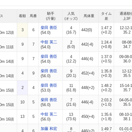
騎手
人気
タイム
通過順
ス
着順
馬番
馬体重
(斤量)
(オッズ)
差
上3F
柴田 善臣
4
1:47.2
12-12-
3
6
442(0)
(16.7)
(+0.2)
35.2
0m 12頭
(54.0)
中舘 英二
2
1:24.4
08-08
9
7
442(-4)
(6.0)
(+0.8)
34.7
0m 11頭
(54.0)
柴田 善臣
4
1:37.0
09-08-
9
7
446(-6)
(12.2)
(+0.5)
36.0
0m 14頭
(54.0)
柴田 善臣
9
1:35.8
12-12
4
9
452(+4)
(20.1)
(+0.3)
35.5
0m 14頭
(56.0)
柴田 善臣
11
1:48.2
15-14-
2
4
448(+2)
(61.8)
(+0.2)
35.7
0m 15頭
(53.0)
柴田 善臣
7
2:03.2
04-05-
10
5
446(-4)
(21.6)
(+1.0)
35.5
0m 15頭
(56.0)
中舘 英二
13
1:35.6
08-10-
13
5
450(+4)
(73.6)
(+1.8)
38.1
0m 16頭
(56.0)
加藤 和宏
8
1:49.7
01-01-
4
6
446(+2)