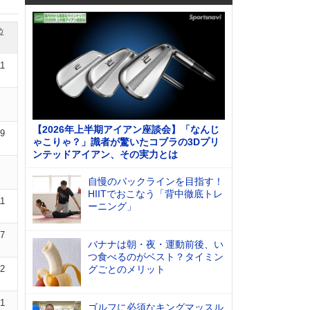
位
11
【2026年上半期アイアン座談会】「なんじ
09
ゃこりゃ？」識者が驚いたコブラの3Dプリ
ンテッドアイアン、その実力とは
自慢のバックラインを目指す！
HIITでおこなう「背中徹底トレ
11
ーニング」
07
バナナは朝・夜・運動前後、い
つ食べるのがベスト？タイミン
12
グごとのメリット
01
ゴルフに必須なキングマッスル