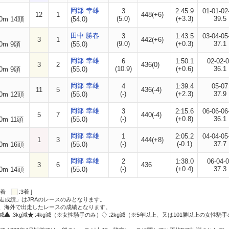
岡部 幸雄
3
2:45.9
01-01-02
12
1
448(+6)
(5.0)
(+3.3)
39.5
0m 14頭
(54.0)
田中 勝春
3
1:43.5
03-04-05
3
1
442(+6)
(9.0)
(+0.3)
37.1
0m 9頭
(55.0)
岡部 幸雄
6
1:50.1
02-02-
3
2
436(0)
(10.9)
(+0.6)
36.1
0m 9頭
(55.0)
岡部 幸雄
4
1:39.4
05-07
11
5
436(-4)
(-)
(+2.3)
37.9
0m 12頭
(55.0)
岡部 幸雄
3
2:15.6
06-06-06
5
7
440(-4)
(-)
(+0.8)
36.1
0m 11頭
(55.0)
岡部 幸雄
1
2:05.2
04-04-05
1
3
444(+8)
(-)
(-0.1)
37.7
0m 16頭
(55.0)
岡部 幸雄
2
1:38.0
06-04-
3
6
436
(-)
(+0.4)
37.3
0m 14頭
(55.0)
:2着
:3着 ]
走成績」はJRAのレースのみとなります。
方、海外で出走したレースの成績となります。
g減
:3kg減
:4kg減（※女性騎手のみ）
:2kg減（※5年以上、又は101勝以上の女性騎手