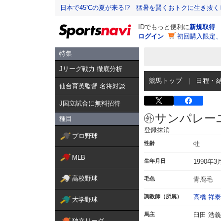
日本で45℃の夏が来る!? 猛暑を賢くおトクに生き抜く
IDでもっと便利に
新規取得
ログイン
初回購入限定
特集
Jリーグ戦力 徹底分析
競馬トップ
日程・
仙台育英監督 名将対談
J国立試合に無料招待
サンパレー
種目
登録抹消
プロ野球
性齢
牡
MLB
生年月日
1990年3
高校野球
毛色
青鹿毛
調教師（所属）
高橋 祥泰
大学野球
馬主
臼田 浩義
独立リーグ