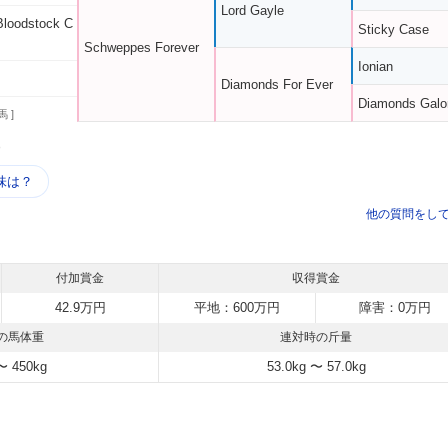
Lord Gayle
Bloodstock C
Sticky Case
Schweppes Forever
Ionian
Diamonds For Ever
Diamonds Galo
馬 ]
う
味は？
他の質問をし
付加賞金
収得賞金
42.9万円
平地：600万円
障害：0万円
の馬体重
連対時の斤量
〜 450kg
53.0kg 〜 57.0kg