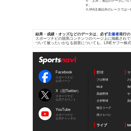
※「上3F」表記のデータについ
す。
※JRA主催以外のレースでは
結果・成績・オッズなどのデータは、必ず
主催者
発行の
スポーツナビの競馬コンテンツのページ上に掲載されて
づいて被ったいかなる損害についても、LINEヤフー株
Facebook
野球
サ
スポーツナビ
プロ野球
J
公式ページ
MLB
海
X（旧Twitter）
高校野球
サ
スポーツナビ
公式アカウント
大学野球
高
独立リーグ
YouTube
スポーツナビ
侍ジャパン
公式チャンネル
ライブ
to