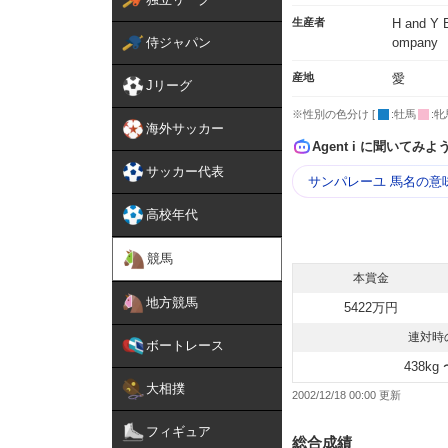
生産者
H and Y 
侍ジャパン
ompany
産地
愛
Jリーグ
※性別の色分け [
:牡馬
:牝
海外サッカー
Agent i に聞いてみよ
サッカー代表
サンパレーユ 馬名の意
高校年代
競馬
本賞金
地方競馬
5422万円
連対時
ボートレース
438kg 
大相撲
2002/12/18 00:00
フィギュア
総合成績