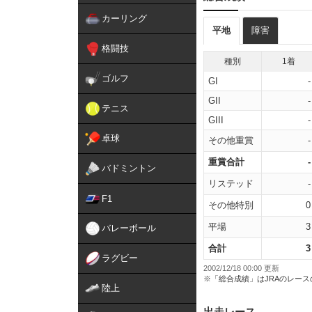
カーリング
平地
障害
格闘技
種別
1着
ゴルフ
GI
-
GII
-
テニス
GIII
-
卓球
その他重賞
-
重賞合計
-
バドミントン
リステッド
-
F1
その他特別
0
平場
3
バレーボール
合計
3
ラグビー
2002/12/18 00:00 更新
※「総合成績」はJRAのレー
陸上
出走レース