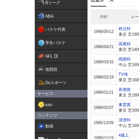
Bリーグ
NBA
日付
レー
秩父特
バスケ代表
1996/05/12
東京 芝180
学生バスケ
高尾特
1996/04/21
東京 芝140
NFL
両国特
1996/03/16
中山 芝160
他競技
TV埼
1996/02/19
東京 芝160
Doスポーツ
若潮賞
1996/01/21
サービス
東京 芝180
toto
東雲賞
1996/01/07
東京 芝200
コンテンツ
清澄特
1995/12/09
中山 芝160
動画
4歳上
1995/11/19