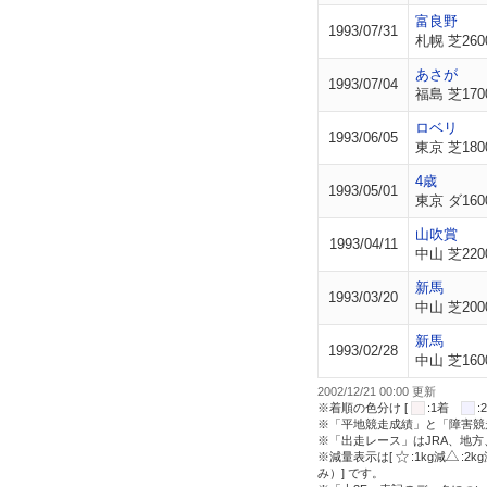
富良野
1993/07/31
札幌 芝260
あさが
1993/07/04
福島 芝170
ロベリ
1993/06/05
東京 芝180
4歳
1993/05/01
東京 ダ160
山吹賞
1993/04/11
中山 芝220
新馬
1993/03/20
中山 芝200
新馬
1993/02/28
中山 芝160
2002/12/21 00:00 更新
※着順の色分け [
:1着
※「平地競走成績」と「障害競
※「出走レース」はJRA、地
※減量表示は[
:1kg減
:2k
み）] です。