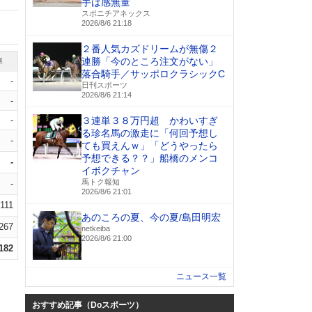
手は感無量
スポニチアネックス
2026/8/6 21:18
２番人気カズドリームが無傷２
連勝「今のところ注文がない」
率
落合騎手／サッポロクラシックC
-
日刊スポーツ
2026/8/6 21:14
-
-
３連単３８万円超 かわいすぎ
る珍名馬の激走に「何回予想し
-
ても買えんｗ」「どうやったら
予想できる？？」船橋のメンコ
-
イボクチャン
馬トク報知
-
2026/8/6 21:01
.111
あのころの夏、今の夏/島田明宏
.267
netkeiba
2026/8/6 21:00
.182
ニュース一覧
おすすめ記事（Doスポーツ）