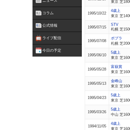
ニュース
東京 芝180
4歳上
コラム
1995/10/22
東京 芝140
STV
公式情報
1995/07/15
札幌 芝150
ライブ配信
ポプラ
1995/07/08
札幌 芝200
今日の予定
5歳上
1995/06/10
東京 芝160
富嶽賞
1995/05/28
東京 芝160
金峰山
1995/05/13
東京 芝160
5歳上
1995/04/23
東京 芝180
5歳上
1995/03/26
中山 芝160
4歳上
1994/11/05
東京 芝160