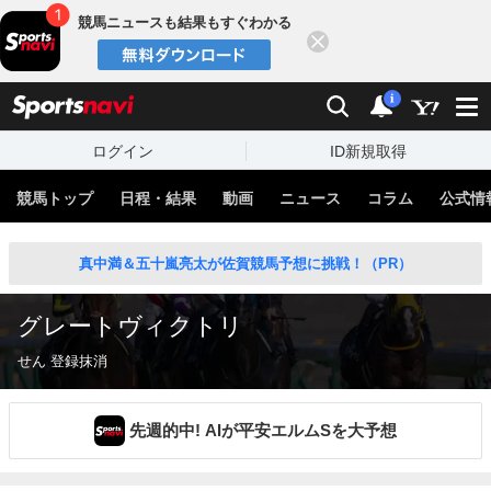
競馬ニュースも結果もすぐわかる
閉じる
スポーツナビ
検索
通知
i
ログイン
ID新規取得
競馬トップ
日程・結果
動画
ニュース
コラム
公式情
真中満＆五十嵐亮太が佐賀競馬予想に挑戦！（PR）
グレートヴィクトリ
せん 登録抹消
先週的中! AIが平安エルムSを大予想