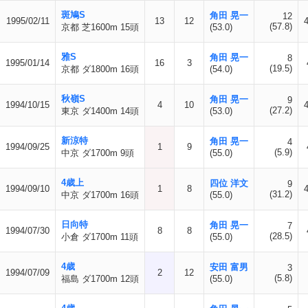
斑鳩S
角田 晃一
12
1995/02/11
13
12
(57.8)
京都 芝1600m 15頭
(53.0)
雅S
角田 晃一
8
1995/01/14
16
3
(19.5)
京都 ダ1800m 16頭
(54.0)
秋嶺S
角田 晃一
9
1994/10/15
4
10
(27.2)
東京 ダ1400m 14頭
(53.0)
新涼特
角田 晃一
4
1994/09/25
1
9
(5.9)
中京 ダ1700m 9頭
(55.0)
4歳上
四位 洋文
9
1994/09/10
1
8
(31.2)
中京 ダ1700m 16頭
(55.0)
日向特
角田 晃一
7
1994/07/30
8
8
(28.5)
小倉 ダ1700m 11頭
(55.0)
4歳
安田 富男
3
1994/07/09
2
12
(5.8)
福島 ダ1700m 12頭
(55.0)