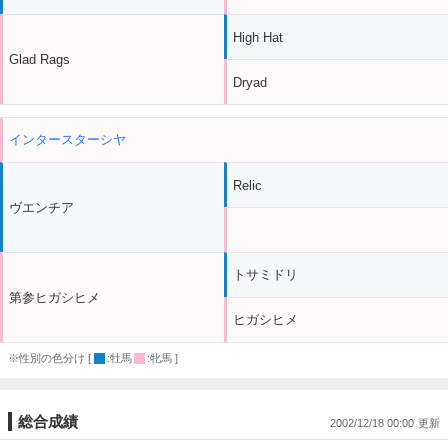
High Hat
Glad Rags
Dryad
インタースターシヤ
Relic
ヴエンチア
トサミドリ
第参ヒガシヒメ
ヒガシヒメ
※性別の色分け [
:牡馬
:牝馬 ]
総合成績
2002/12/18 00:00