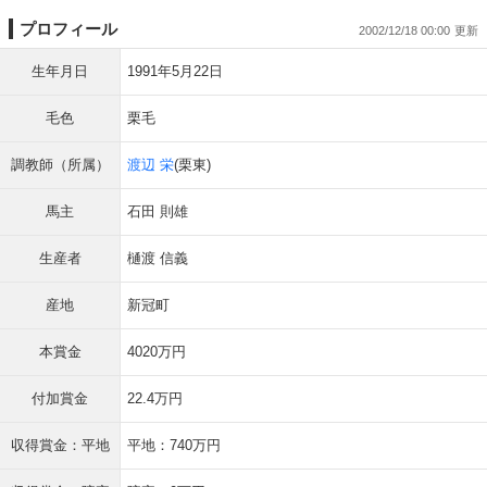
プロフィール
2002/12/18 00:00
生年月日
1991年5月22日
毛色
栗毛
調教師（所属）
渡辺 栄
(栗東)
馬主
石田 則雄
生産者
樋渡 信義
産地
新冠町
本賞金
4020万円
付加賞金
22.4万円
収得賞金：平地
平地：740万円