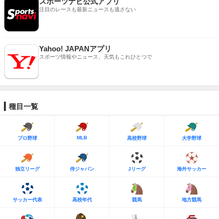
スポーツナビ公式アプリ
注目のレースも最新ニュースも逃さない
Yahoo! JAPANアプリ
スポーツ情報やニュース、天気もこれひとつで
種目一覧
MLB
プロ野球
高校野球
大学野球
独立リーグ
侍ジャパン
Jリーグ
海外サッカー
サッカー代表
高校年代
競馬
地方競馬