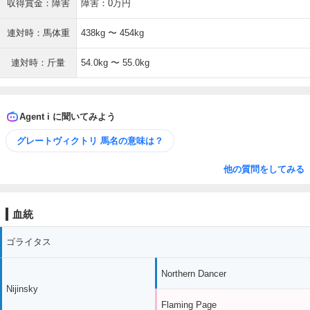
収得賞金：障害
障害：0万円
連対時：馬体重
438kg 〜 454kg
連対時：斤量
54.0kg 〜 55.0kg
Agent i に聞いてみよう
グレートヴィクトリ 馬名の意味は？
他の質問をしてみる
血統
ゴライタス
Northern Dancer
Nijinsky
Flaming Page