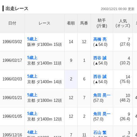
出走レース
2002/12/21 00:00
騎手
人気
日付
レース
着順
馬番
(オッズ)
(斤量)
5歳上
高橋 亮
7
1996/03/02
14
12
(27.6)
阪神 ダ1800m 15頭
(▲54.0)
5歳上
西谷 誠
4
1996/02/17
9
1
(10.2)
京都 ダ1400m 11頭
(▲54.0)
5歳上
西谷 誠
14
1996/02/03
2
6
(75.6)
京都 ダ1400m 14頭
(▲54.0)
5歳上
角田 晃一
10
1996/01/21
12
7
(48.2)
京都 ダ1800m 12頭
(57.0)
5歳上
角田 晃一
9
1996/01/05
12
2
(26.4)
京都 ダ1400m 12頭
(57.0)
4歳上
石山 繁
3
1995/12/16
7
11