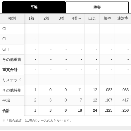
平地
障害
種別
1着
2着
3着
4着～
出走
勝率
連対率
-
-
-
-
-
-
-
GI
-
-
-
-
-
-
-
GII
-
-
-
-
-
-
-
GIII
-
-
-
-
-
-
-
その他重賞
-
-
-
-
-
-
-
重賞合計
-
-
-
-
-
-
-
リステッド
1
0
0
11
12
.083
.083
その他特別
2
3
0
7
12
.167
.417
平場
3
3
0
18
24
.125
.250
合計
※「総合成績」はJRAのレースのみとなります。