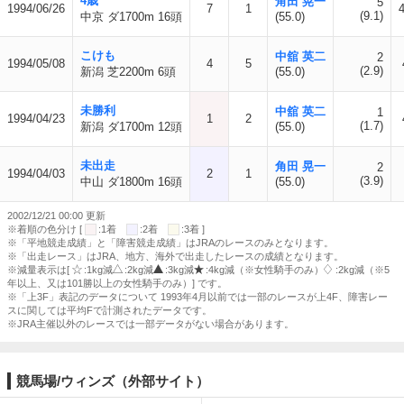
4歳
角田 晃一
5
1994/06/26
7
1
(9.1)
中京 ダ1700m 16頭
(55.0)
こけも
中舘 英二
2
1994/05/08
4
5
(2.9)
新潟 芝2200m 6頭
(55.0)
未勝利
中舘 英二
1
1994/04/23
1
2
(1.7)
新潟 ダ1700m 12頭
(55.0)
未出走
角田 晃一
2
1994/04/03
2
1
(3.9)
中山 ダ1800m 16頭
(55.0)
2002/12/21 00:00 更新
※着順の色分け [
:1着
:2着
:3着 ]
※「平地競走成績」と「障害競走成績」はJRAのレースのみとなります。
※「出走レース」はJRA、地方、海外で出走したレースの成績となります。
※減量表示は[
:1kg減
:2kg減
:3kg減
:4kg減（※女性騎手のみ）
:2kg減（※5
年以上、又は101勝以上の女性騎手のみ）] です。
※「上3F」表記のデータについて 1993年4月以前では一部のレースが上4F、障害レー
スに関しては平均Fで計測されたデータです。
※JRA主催以外のレースでは一部データがない場合があります。
競馬場/ウィンズ（外部サイト）