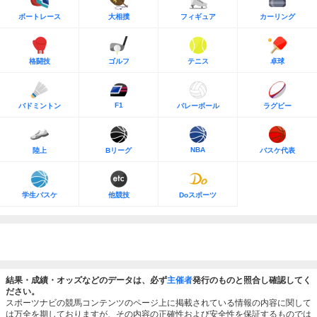
ボートレース
大相撲
フィギュア
カーリング
格闘技
ゴルフ
テニス
卓球
F1
バドミントン
バレーボール
ラグビー
NBA
陸上
Bリーグ
バスケ代表
学生バスケ
他競技
Doスポーツ
結果・成績・オッズなどのデータは、必ず
主催者
発行のものと照合し確認してく
ださい。
スポーツナビの競馬コンテンツのページ上に掲載されている情報の内容に関して
は万全を期しておりますが、その内容の正確性および安全性を保証するものでは