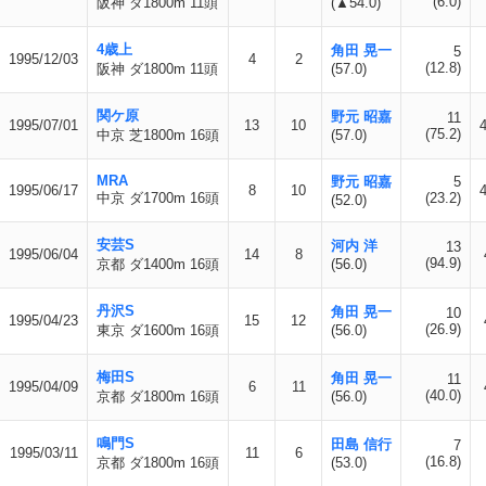
(6.0)
阪神 ダ1800m 11頭
(▲54.0)
4歳上
角田 晃一
5
1995/12/03
4
2
(12.8)
阪神 ダ1800m 11頭
(57.0)
関ケ原
野元 昭嘉
11
1995/07/01
13
10
(75.2)
中京 芝1800m 16頭
(57.0)
MRA
野元 昭嘉
5
1995/06/17
8
10
中京 ダ1700m 16頭
(23.2)
(52.0)
安芸S
河内 洋
13
1995/06/04
14
8
(94.9)
京都 ダ1400m 16頭
(56.0)
丹沢S
角田 晃一
10
1995/04/23
15
12
(26.9)
東京 ダ1600m 16頭
(56.0)
梅田S
角田 晃一
11
1995/04/09
6
11
(40.0)
京都 ダ1800m 16頭
(56.0)
鳴門S
田島 信行
7
1995/03/11
11
6
(16.8)
京都 ダ1800m 16頭
(53.0)