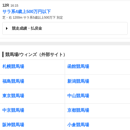
12R
16:15
サラ系4歳上500万円以下
芝・右 1200m サラ系5歳以上500万下 別定
競走成績・払戻金
競馬場/ウィンズ（外部サイト）
札幌競馬場
函館競馬場
福島競馬場
新潟競馬場
東京競馬場
中山競馬場
中京競馬場
京都競馬場
阪神競馬場
小倉競馬場