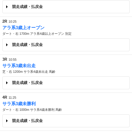
競走成績・払戻金
2R
10:25
アラ系3歳上オープン
ダート・右 1700m アラ系4歳以上オープン 別定
競走成績・払戻金
3R
10:55
サラ系3歳未出走
芝・右 1200m サラ系4歳未出走 馬齢
競走成績・払戻金
4R
11:25
サラ系3歳未勝利
ダート・右 1000m サラ系4歳未勝利 馬齢
競走成績・払戻金