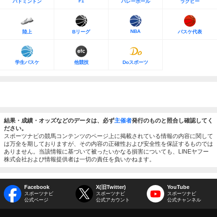
F1
バドミントン
バレーボール
ラグビー
NBA
陸上
Bリーグ
バスケ代表
学生バスケ
他競技
Doスポーツ
結果・成績・オッズなどのデータは、必ず
主催者
発行のものと照合し確認してく
ださい。
スポーツナビの競馬コンテンツのページ上に掲載されている情報の内容に関して
は万全を期しておりますが、その内容の正確性および安全性を保証するものでは
ありません。当該情報に基づいて被ったいかなる損害についても、LINEヤフー
株式会社および情報提供者は一切の責任を負いかねます。
Facebook
X(旧Twitter)
YouTube
スポーツナビ
スポーツナビ
スポーツナビ
公式ページ
公式アカウント
公式チャンネル