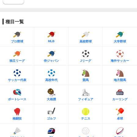
種目一覧
MLB
プロ野球
高校野球
大学野球
独立リーグ
侍ジャパン
Jリーグ
海外サッカー
サッカー代表
高校年代
競馬
地方競馬
ボートレース
大相撲
フィギュア
カーリング
格闘技
ゴルフ
テニス
卓球