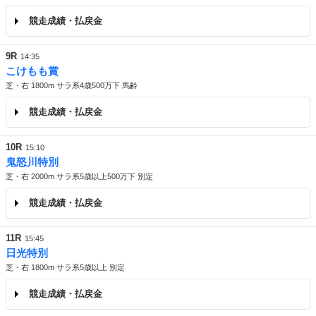
競走成績・払戻金
9R
14:35
こけもも賞
芝・右 1800m サラ系4歳500万下 馬齢
競走成績・払戻金
10R
15:10
鬼怒川特別
芝・右 2000m サラ系5歳以上500万下 別定
競走成績・払戻金
11R
15:45
日光特別
芝・右 1800m サラ系5歳以上 別定
競走成績・払戻金