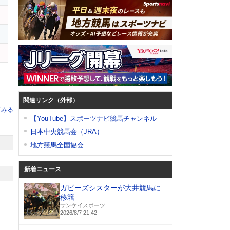
キ
関連リンク（外部）
てみる
【YouTube】スポーツナビ競馬チャンネル
日本中央競馬会（JRA）
地方競馬全国協会
新着ニュース
ガビーズシスターが大井競馬に
移籍
サンケイスポーツ
2026/8/7 21:42