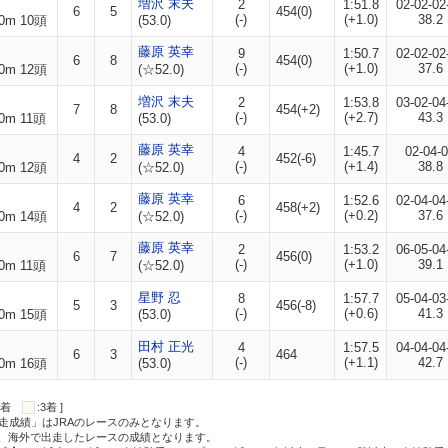
増沢 末夫
2
1:51.8
02-02-02
6
5
454(0)
(-)
(+1.0)
38.2
0m 10頭
(53.0)
藤原 英幸
9
1:50.7
02-02-02
6
8
454(0)
(-)
(+1.0)
37.6
0m 12頭
(☆52.0)
増沢 末夫
2
1:53.8
03-02-04
7
8
454(+2)
(-)
(+2.7)
43.3
0m 11頭
(53.0)
藤原 英幸
4
1:45.7
02-04-
4
2
452(-6)
(-)
(+1.4)
38.8
0m 12頭
(☆52.0)
藤原 英幸
6
1:52.6
02-04-04
4
2
458(+2)
(-)
(+0.2)
37.6
0m 14頭
(☆52.0)
藤原 英幸
2
1:53.2
06-05-04
6
7
456(0)
(-)
(+1.0)
39.1
0m 11頭
(☆52.0)
星野 忍
8
1:57.7
05-04-03
5
3
456(-8)
(-)
(+0.6)
41.3
0m 15頭
(53.0)
田村 正光
4
1:57.5
04-04-04
6
3
464
(-)
(+1.1)
42.7
0m 16頭
(53.0)
:2着
:3着 ]
走成績」はJRAのレースのみとなります。
方、海外で出走したレースの成績となります。