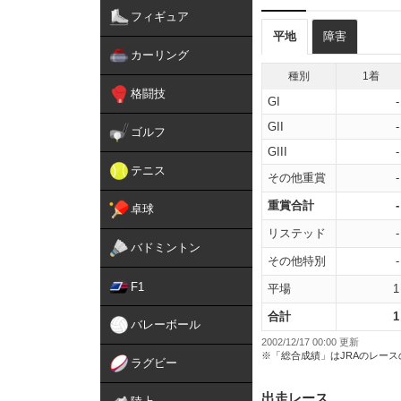
フィギュア
平地
障害
カーリング
種別
1着
格闘技
GI
-
GII
-
ゴルフ
GIII
-
テニス
その他重賞
-
重賞合計
-
卓球
リステッド
-
バドミントン
その他特別
-
F1
平場
1
合計
1
バレーボール
2002/12/17 00:00 更新
※「総合成績」はJRAのレー
ラグビー
出走レース