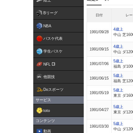
陸上
Bリーグ
日付
レー
NBA
4歳上
1991/09/28
中山 芝160
バスケ代表
4歳上
1991/09/15
学生バスケ
中山 ダ120
5歳上
1991/07/06
NFL
福島 ダ100
5歳上
他競技
1991/06/15
福島 芝120
Doスポーツ
5歳上
1991/05/19
東京 ダ160
サービス
5歳上
1991/04/27
toto
東京 ダ120
コンテンツ
5歳上
1991/03/30
中山 ダ120
動画