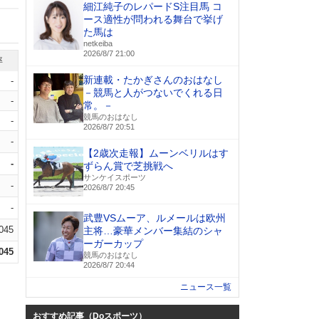
細江純子のレパードS注目馬 コ
ース適性が問われる舞台で挙げ
た馬は
netkeiba
2026/8/7 21:00
率
新連載・たかぎさんのおはなし
-
－競馬と人がつないでくれる日
-
常。－
競馬のおはなし
-
2026/8/7 20:51
-
【2歳次走報】ムーンベリルはす
-
ずらん賞で芝挑戦へ
サンケイスポーツ
-
2026/8/7 20:45
-
武豊VSムーア、ルメールは欧州
.045
主将…豪華メンバー集結のシャ
ーガーカップ
.045
競馬のおはなし
2026/8/7 20:44
ニュース一覧
おすすめ記事（Doスポーツ）