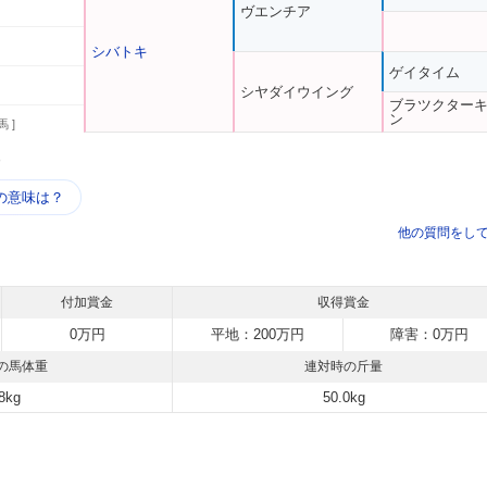
ヴエンチア
シバトキ
ゲイタイム
シヤダイウイング
ブラツクター
ン
馬 ]
う
の意味は？
他の質問をし
付加賞金
収得賞金
0万円
平地：200万円
障害：0万円
の馬体重
連対時の斤量
8kg
50.0kg