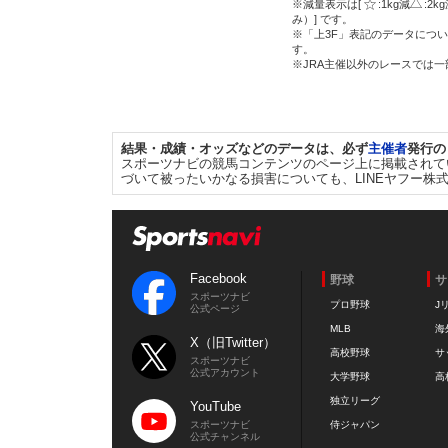
※減量表示は[
:1kg減
:2k
み）] です。
※「上3F」表記のデータについ
す。
※JRA主催以外のレースでは
結果・成績・オッズなどのデータは、必ず
主催者
発行の
スポーツナビの競馬コンテンツのページ上に掲載されて
づいて被ったいかなる損害についても、LINEヤフー株
Facebook
野球
サ
スポーツナビ
プロ野球
J
公式ページ
MLB
海
X（旧Twitter）
高校野球
サ
スポーツナビ
公式アカウント
大学野球
高
独立リーグ
YouTube
スポーツナビ
侍ジャパン
公式チャンネル