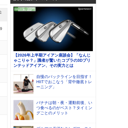
位
09
【2026年上半期アイアン座談会】「なんじ
ゃこりゃ？」識者が驚いたコブラの3Dプリ
ンテッドアイアン、その実力とは
自慢のバックラインを目指す！
HIITでおこなう「背中徹底トレ
ーニング」
バナナは朝・夜・運動前後、い
つ食べるのがベスト？タイミン
グごとのメリット