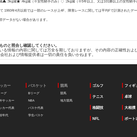
g減
:3kg減
:4kg減（※女性騎手のみ）
:2kg減（※5年以上、又は101勝以上の女性騎手
て 1993年4月以前では一部のレースが上4F、障害レースに関しては平均Fで計測されたデ
一部データがない場合があります。
ものと照合し確認してください。
いる情報の内容に関しては万全を期しておりますが、その内容の正確性およ
式会社および情報提供者は一切の責任を負いかねます。
ッカー
バスケット
競馬
ゴルフ
フィギ
リーグ
Bリーグ
競馬
テニス
卓球
外サッカー
NBA
地方競馬
格闘技
大相撲
ッカー代表
バスケ代表
校年代
学生バスケ
NFL
ボート