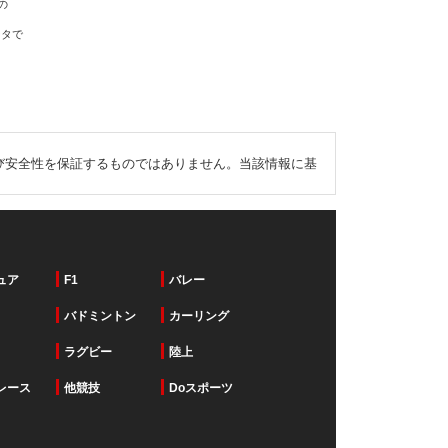
の
ータで
び安全性を保証するものではありません。当該情報に基
ュア
F1
バレー
バドミントン
カーリング
ラグビー
陸上
レース
他競技
Doスポーツ