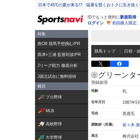
日本で45℃の夏が来る!? 猛暑を賢くおトクに生き抜く
IDでもっと便利に
新規取得
ログイン
初回購入限定
特集
燕OB 競馬予想挑む/PR
競馬トップ
日程・
髙津×三浦 監督対談/PR
Jリーグ戦力 徹底分析
グリーンタ
J国立試合に無料招待
登録抹消
種目
性齢
牝
プロ野球
生年月日
1987年5
MLB
毛色
黒鹿毛
高校野球
調教師（所属）
佐々木 
馬主
株式会社
大学野球