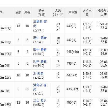
騎手
人気
タイム
通過順
ス
着順
馬番
馬体重
(斤量)
(オッズ)
差
上3F
浜野谷 憲
13
1:37.3
07-08-
13
10
尚
440(-2)
(-)
(+1.6)
37.3
0m 13頭
(△53.0)
田中 勝春
10
1:13.5
09-09
8
8
442(-4)
(-)
(+1.3)
38.5
0m 11頭
(☆54.0)
田中 勝春
6
1:01.4
08-09
8
4
446(+10)
(-)
(+2.1)
36.9
0m 10頭
(☆54.0)
田中 勝春
7
1:11.1
06-06
5
8
436(-6)
(-)
(+0.9)
36.5
0m 9頭
(☆54.0)
沢 昭典
9
1:40.5
05-05
10
10
442(+4)
(-)
(+1.8)
39.8
0m 11頭
(▲51.0)
浜野谷 憲
8
1:13.0
09-09
5
3
438(-12)
尚
(-)
(+1.1)
36.9
0m 9頭
(▲51.0)
江田 照男
5
1:14.2
05-04
12
16
450(-6)
(-)
(+1.4)
38.7
0m 16頭
(☆53.0)