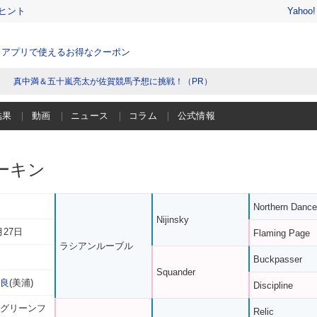
ヒント
Yahoo
、アプリで使えるお得なクーポン
真中満＆五十嵐亮太が佐賀競馬予想に挑戦！（PR）
結果
動画
ニュース
コラム
公式情報
ーキン
Northern Dance
Nijinsky
月27日
Flaming Page
ラシアンルーブル
Buckpasser
Squander
亜良
(美浦)
Discipline
 グリーンフ
Relic