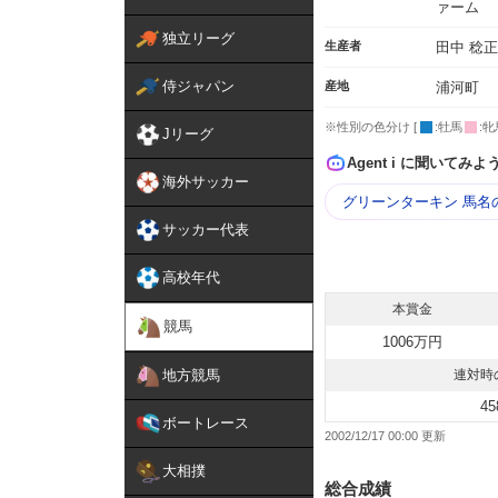
ァーム
独立リーグ
生産者
田中 稔正
侍ジャパン
産地
浦河町
※性別の色分け [
:牡馬
:牝
Jリーグ
Agent i に聞いてみよ
海外サッカー
グリーンターキン 馬名
サッカー代表
高校年代
本賞金
競馬
1006万円
地方競馬
連対時
45
ボートレース
2002/12/17 00:00
大相撲
総合成績