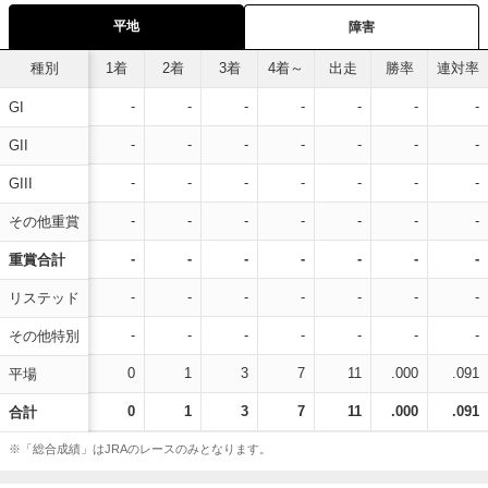
平地
障害
種別
1着
2着
3着
4着～
出走
勝率
連対率
-
-
-
-
-
-
-
GI
-
-
-
-
-
-
-
GII
-
-
-
-
-
-
-
GIII
-
-
-
-
-
-
-
その他重賞
-
-
-
-
-
-
-
重賞合計
-
-
-
-
-
-
-
リステッド
-
-
-
-
-
-
-
その他特別
0
1
3
7
11
.000
.091
平場
0
1
3
7
11
.000
.091
合計
※「総合成績」はJRAのレースのみとなります。