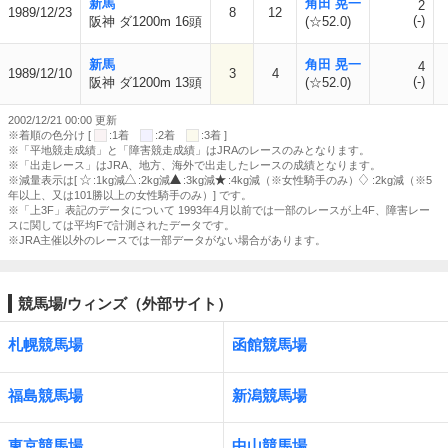
新馬
角田 晃一
2
1989/12/23
8
12
(-)
阪神 ダ1200m 16頭
(☆52.0)
新馬
角田 晃一
4
1989/12/10
3
4
(-)
阪神 ダ1200m 13頭
(☆52.0)
2002/12/21 00:00 更新
※着順の色分け [
:1着
:2着
:3着 ]
※「平地競走成績」と「障害競走成績」はJRAのレースのみとなります。
※「出走レース」はJRA、地方、海外で出走したレースの成績となります。
※減量表示は[
:1kg減
:2kg減
:3kg減
:4kg減（※女性騎手のみ）
:2kg減（※5
年以上、又は101勝以上の女性騎手のみ）] です。
※「上3F」表記のデータについて 1993年4月以前では一部のレースが上4F、障害レー
スに関しては平均Fで計測されたデータです。
※JRA主催以外のレースでは一部データがない場合があります。
競馬場/ウィンズ（外部サイト）
札幌競馬場
函館競馬場
福島競馬場
新潟競馬場
東京競馬場
中山競馬場