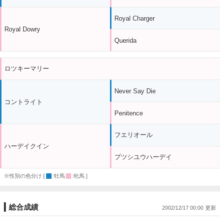
Royal Charger
Royal Dowry
Querida
ロツキーマリー
Never Say Die
コントライト
Penitence
フエリオール
ハーデイクイン
プツシユウハーデイ
※性別の色分け [
:牡馬
:牝馬 ]
総合成績
2002/12/17 00:00