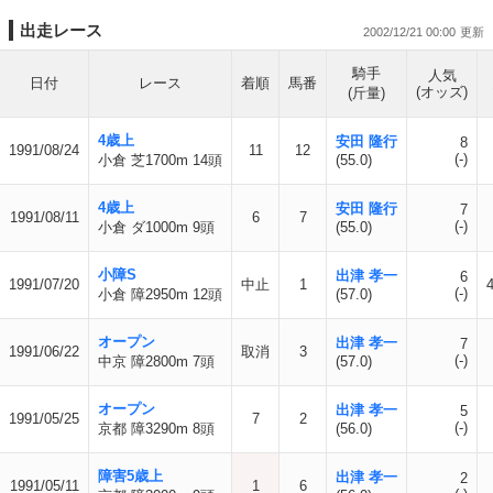
出走レース
2002/12/21 00:00
騎手
人気
日付
レース
着順
馬番
(オッズ)
(斤量)
4歳上
安田 隆行
8
1991/08/24
11
12
(-)
小倉 芝1700m 14頭
(55.0)
4歳上
安田 隆行
7
1991/08/11
6
7
(-)
小倉 ダ1000m 9頭
(55.0)
小障S
出津 孝一
6
1991/07/20
中止
1
(-)
小倉 障2950m 12頭
(57.0)
オープン
出津 孝一
7
1991/06/22
取消
3
(-)
中京 障2800m 7頭
(57.0)
オープン
出津 孝一
5
1991/05/25
7
2
(-)
京都 障3290m 8頭
(56.0)
障害5歳上
出津 孝一
2
1991/05/11
1
6