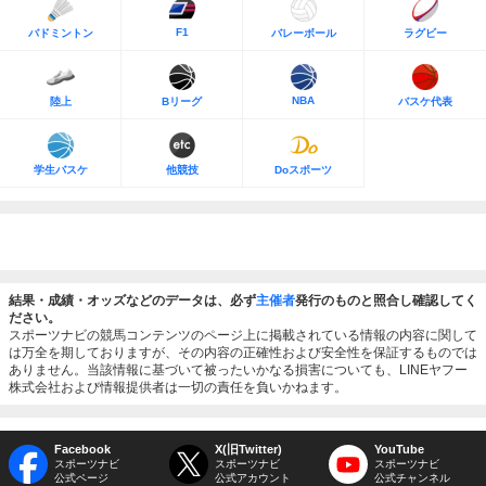
F1
バドミントン
バレーボール
ラグビー
NBA
陸上
Bリーグ
バスケ代表
学生バスケ
他競技
Doスポーツ
結果・成績・オッズなどのデータは、必ず
主催者
発行のものと照合し確認してく
ださい。
スポーツナビの競馬コンテンツのページ上に掲載されている情報の内容に関して
は万全を期しておりますが、その内容の正確性および安全性を保証するものでは
ありません。当該情報に基づいて被ったいかなる損害についても、LINEヤフー
株式会社および情報提供者は一切の責任を負いかねます。
Facebook
X(旧Twitter)
YouTube
スポーツナビ
スポーツナビ
スポーツナビ
公式ページ
公式アカウント
公式チャンネル