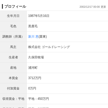
プロフィール
2002/12/17 00:00
生年月日
1987年5月16日
毛色
黒鹿毛
調教師（所属）
新川 恵
(栗東)
馬主
株式会社 ゴールドレーシング
生産者
久保田牧場
産地
浦河町
本賞金
3712万円
付加賞金
0万円
収得賞金：平地
平地：450万円