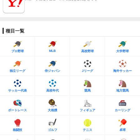
種目一覧
MLB
プロ野球
高校野球
大学野球
独立リーグ
侍ジャパン
Jリーグ
海外サッカー
サッカー代表
高校年代
競馬
地方競馬
ボートレース
大相撲
フィギュア
カーリング
格闘技
ゴルフ
テニス
卓球