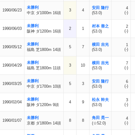
未勝利
安田 隆行
4
1990/06/23
3
4
(-)
中京 ダ1000m 16頭
(53.0)
未勝利
村本 善之
2
1990/06/03
2
1
(-)
阪神 ダ1200m 16頭
(53.0)
未勝利
横田 吉光
1
1990/05/12
5
7
(-)
福島 芝1800m 14頭
(53.0)
未勝利
横田 吉光
7
1990/04/29
3
10
(-)
福島 芝1800m 11頭
(53.0)
未勝利
安田 隆行
6
1990/03/25
5
3
(-)
中京 ダ1700m 10頭
(53.0)
未勝利
松永 幹夫
3
1990/02/04
4
9
(-)
阪神 ダ1200m 9頭
(53.0)
未勝利
角田 晃一
4
1990/01/07
8
8
(-)
京都 ダ1800m 14頭
(☆52.0)