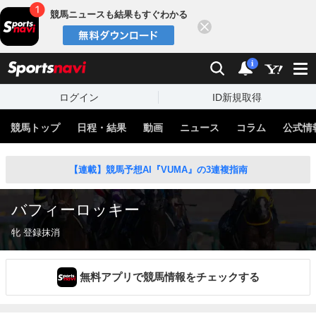
競馬ニュースも結果もすぐわかる
閉じる
スポーツナビ
検索
通知
i
ログイン
ID新規取得
競馬トップ
日程・結果
動画
ニュース
コラム
公式情
【連載】競馬予想AI『VUMA』の3連複指南
バフィーロッキー
牝 登録抹消
無料アプリで競馬情報をチェックする