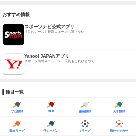
おすすめ情報
スポーツナビ公式アプリ
注目のレースも最新ニュースも逃さない
Yahoo! JAPANアプリ
スポーツ情報やニュース、天気もこれひとつで
種目一覧
MLB
プロ野球
高校野球
大学野球
独立リーグ
侍ジャパン
Jリーグ
海外サッカー