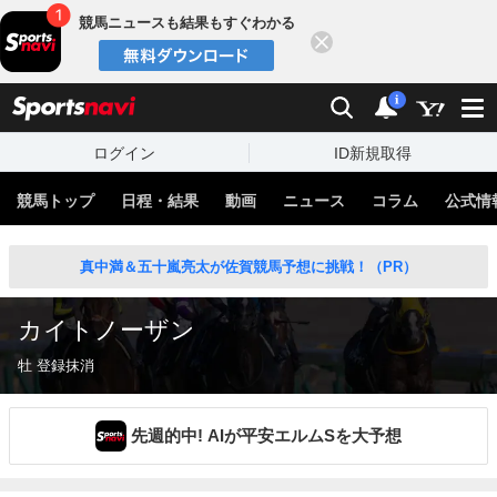
競馬ニュースも結果もすぐわかる
閉じる
スポーツナビ
検索
通知
i
ログイン
ID新規取得
競馬トップ
日程・結果
動画
ニュース
コラム
公式情
真中満＆五十嵐亮太が佐賀競馬予想に挑戦！（PR）
カイトノーザン
牡 登録抹消
先週的中! AIが平安エルムSを大予想