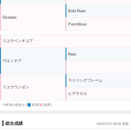
Bold Ruler
Dictates
Punctilious
リユウベンチユア
Relic
ヴエンチア
ライジングフレーム
リユウウンゼン
ヒデサカエ
※性別の色分け [
:牡馬
:牝馬 ]
総合成績
2002/12/17 00:00