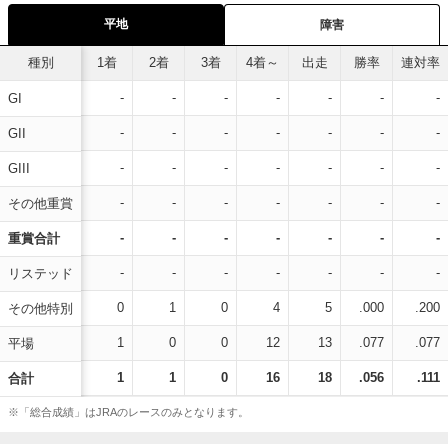
平地
障害
種別
1着
2着
3着
4着～
出走
勝率
連対率
-
-
-
-
-
-
-
GI
-
-
-
-
-
-
-
GII
-
-
-
-
-
-
-
GIII
-
-
-
-
-
-
-
その他重賞
-
-
-
-
-
-
-
重賞合計
-
-
-
-
-
-
-
リステッド
0
1
0
4
5
.000
.200
その他特別
1
0
0
12
13
.077
.077
平場
1
1
0
16
18
.056
.111
合計
※「総合成績」はJRAのレースのみとなります。