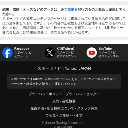
結果・成績・オッズなどのデータは、必ず
主催者
発行のものと照合し確認してく
ださい。
スポーツナビの競馬コンテンツのページ上に掲載されている情報の内容に関して
は万全を期しておりますが、その内容の正確性および安全性を保証するものでは
ありません。当該情報に基づいて被ったいかなる損害についても、LINEヤフー
株式会社および情報提供者は一切の責任を負いかねます。
Facebook
X(旧Twitter)
YouTube
スポーツナビ
スポーツナビ
スポーツナビ
公式ページ
公式アカウント
公式チャンネル
スポーツナビ
Yahoo! JAPAN
スポーツナビはYahoo! JAPANのサービスであり、LINEヤフー株式会社がス
ポーツナビ株式会社と協力して運営しています。
プライバシーポリシー
プライバシーセンター
規約
会社概要
免責事項
広告掲載について
スタッフ募集
ご意見・ご要望
ヘルプ
© Japan Racing Association.
© 毎日新聞社