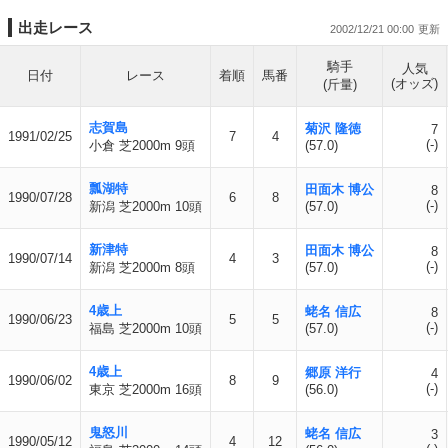
出走レース
2002/12/21 00:00
騎手
人気
日付
レース
着順
馬番
(オッズ)
(斤量)
志賀島
菊沢 隆徳
7
1991/02/25
7
4
(-)
小倉 芝2000m 9頭
(57.0)
瓢湖特
田面木 博公
8
1990/07/28
6
8
(-)
新潟 芝2000m 10頭
(57.0)
新津特
田面木 博公
8
1990/07/14
4
3
(-)
新潟 芝2000m 8頭
(57.0)
4歳上
蛯名 信広
8
1990/06/23
5
5
(-)
福島 芝2000m 10頭
(57.0)
4歳上
郷原 洋行
4
1990/06/02
8
9
(-)
東京 芝2000m 16頭
(56.0)
鬼怒川
蛯名 信広
3
1990/05/12
4
12