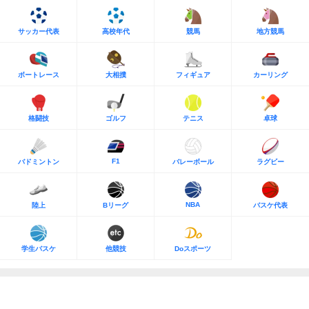
サッカー代表
高校年代
競馬
地方競馬
ボートレース
大相撲
フィギュア
カーリング
格闘技
ゴルフ
テニス
卓球
F1
バドミントン
バレーボール
ラグビー
NBA
陸上
Bリーグ
バスケ代表
学生バスケ
他競技
Doスポーツ