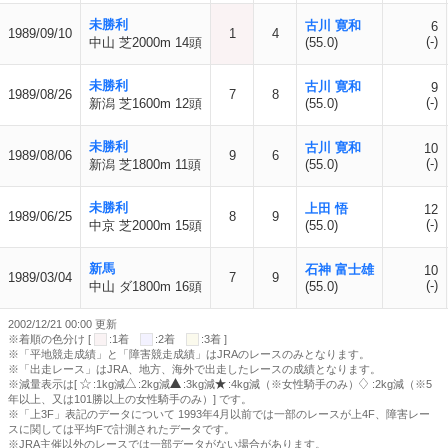
未勝利
古川 寛和
6
1989/09/10
1
4
(-)
中山 芝2000m 14頭
(55.0)
未勝利
古川 寛和
9
1989/08/26
7
8
(-)
新潟 芝1600m 12頭
(55.0)
未勝利
古川 寛和
10
1989/08/06
9
6
(-)
新潟 芝1800m 11頭
(55.0)
未勝利
上田 悟
12
1989/06/25
8
9
(-)
中京 芝2000m 15頭
(55.0)
新馬
石神 富士雄
10
1989/03/04
7
9
(-)
中山 ダ1800m 16頭
(55.0)
2002/12/21 00:00 更新
※着順の色分け [
:1着
:2着
:3着 ]
※「平地競走成績」と「障害競走成績」はJRAのレースのみとなります。
※「出走レース」はJRA、地方、海外で出走したレースの成績となります。
※減量表示は[
:1kg減
:2kg減
:3kg減
:4kg減（※女性騎手のみ）
:2kg減（※5
年以上、又は101勝以上の女性騎手のみ）] です。
※「上3F」表記のデータについて 1993年4月以前では一部のレースが上4F、障害レー
スに関しては平均Fで計測されたデータです。
※JRA主催以外のレースでは一部データがない場合があります。