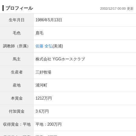
プロフィール
2002/12/17 00:00
生年月日
1986年5月13日
毛色
鹿毛
調教師（所属）
佐藤 全弘
(美浦)
馬主
株式会社 YGGホースクラブ
生産者
三好牧場
産地
浦河町
本賞金
1212万円
付加賞金
3.6万円
収得賞金：平地
平地：200万円