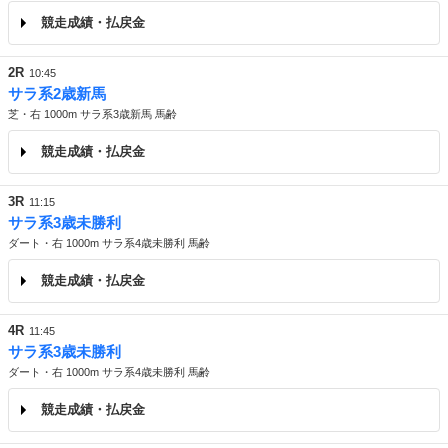
競走成績・払戻金
2R
10:45
サラ系2歳新馬
芝・右 1000m サラ系3歳新馬 馬齢
競走成績・払戻金
3R
11:15
サラ系3歳未勝利
ダート・右 1000m サラ系4歳未勝利 馬齢
競走成績・払戻金
4R
11:45
サラ系3歳未勝利
ダート・右 1000m サラ系4歳未勝利 馬齢
競走成績・払戻金