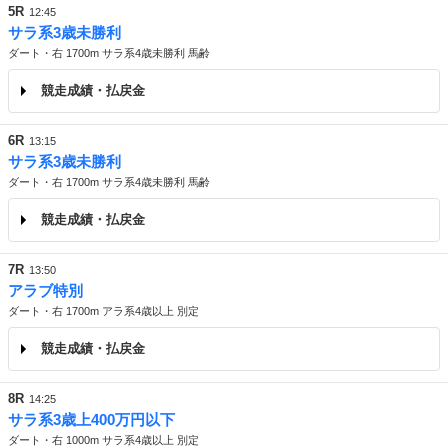
5R
12:45
サラ系3歳未勝利
ダート・右 1700m サラ系4歳未勝利 馬齢
競走成績・払戻金
6R
13:15
サラ系3歳未勝利
ダート・右 1700m サラ系4歳未勝利 馬齢
競走成績・払戻金
7R
13:50
アラブ特別
ダート・右 1700m アラ系4歳以上 別定
競走成績・払戻金
8R
14:25
サラ系3歳上400万円以下
ダート・右 1000m サラ系4歳以上 別定