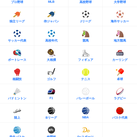
MLB
プロ野球
高校野球
大学野球
独立リーグ
侍ジャパン
Jリーグ
海外サッカー
サッカー代表
高校年代
競馬
地方競馬
ボートレース
大相撲
フィギュア
カーリング
格闘技
ゴルフ
テニス
卓球
F1
バドミントン
バレーボール
ラグビー
NBA
陸上
Bリーグ
バスケ代表
学生バスケ
他競技
Doスポーツ