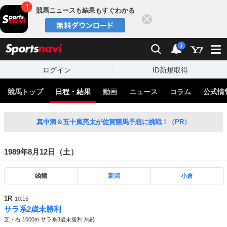
競馬ニュースも結果もすぐわかる
閉じる
スポーツナビ
検索
通知
i
ログイン
ID新規取得
競馬トップ
日程・結果
動画
ニュース
コラム
公式情
真中満＆五十嵐亮太が佐賀競馬予想に挑戦！（PR）
1989年8月12日（土）
函館
新潟
小倉
1R
10:15
サラ系2歳未勝利
芝・右 1000m サラ系3歳未勝利 馬齢