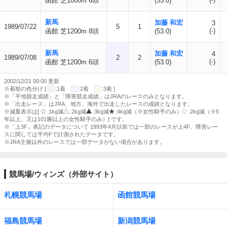
函館 芝1000m 6頭
(53.0)
新馬
加藤 和宏
3
1989/07/22
5
1
(-)
函館 芝1200m 8頭
(53.0)
新馬
加藤 和宏
4
1989/07/08
2
2
(-)
函館 芝1200m 6頭
(53.0)
2002/12/21 00:00 更新
※着順の色分け [
:1着
:2着
:3着 ]
※「平地競走成績」と「障害競走成績」はJRAのレースのみとなります。
※「出走レース」はJRA、地方、海外で出走したレースの成績となります。
※減量表示は[
:1kg減
:2kg減
:3kg減
:4kg減（※女性騎手のみ）
:2kg減（※5
年以上、又は101勝以上の女性騎手のみ）] です。
※「上3F」表記のデータについて 1993年4月以前では一部のレースが上4F、障害レー
スに関しては平均Fで計測されたデータです。
※JRA主催以外のレースでは一部データがない場合があります。
競馬場/ウィンズ（外部サイト）
札幌競馬場
函館競馬場
福島競馬場
新潟競馬場