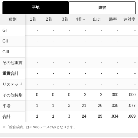
平地
障害
種別
1着
2着
3着
4着～
出走
勝率
連対率
-
-
-
-
-
-
-
GI
-
-
-
-
-
-
-
GII
-
-
-
-
-
-
-
GIII
-
-
-
-
-
-
-
その他重賞
-
-
-
-
-
-
-
重賞合計
-
-
-
-
-
-
-
リステッド
0
0
0
3
3
.000
.000
その他特別
1
1
3
21
26
.038
.077
平場
1
1
3
24
29
.034
.069
合計
※「総合成績」はJRAのレースのみとなります。