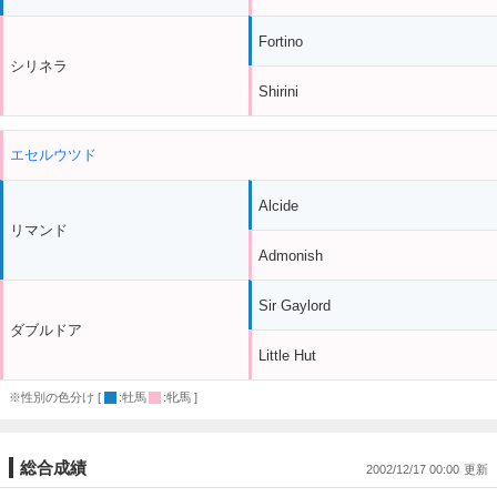
Fortino
シリネラ
Shirini
エセルウツド
Alcide
リマンド
Admonish
Sir Gaylord
ダブルドア
Little Hut
※性別の色分け [
:牡馬
:牝馬 ]
総合成績
2002/12/17 00:00