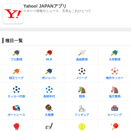
Yahoo! JAPANアプリ
スポーツ情報やニュース、天気もこれひとつで
種目一覧
MLB
プロ野球
高校野球
大学野球
独立リーグ
侍ジャパン
Jリーグ
海外サッカー
サッカー代表
高校年代
競馬
地方競馬
ボートレース
大相撲
フィギュア
カーリング