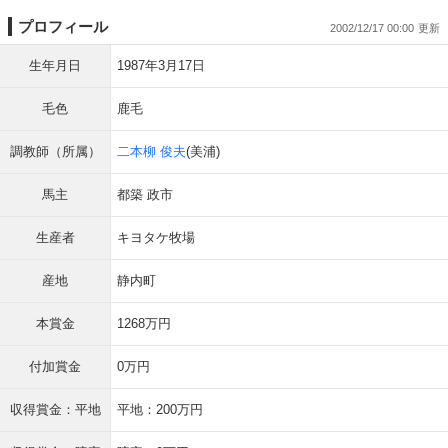
プロフィール
2002/12/17 00:00
生年月日
1987年3月17日
毛色
鹿毛
調教師（所属）
二本柳 俊夫
(美浦)
馬主
都築 政市
生産者
キヨタケ牧場
産地
静内町
本賞金
1268万円
付加賞金
0万円
収得賞金：平地
平地：200万円