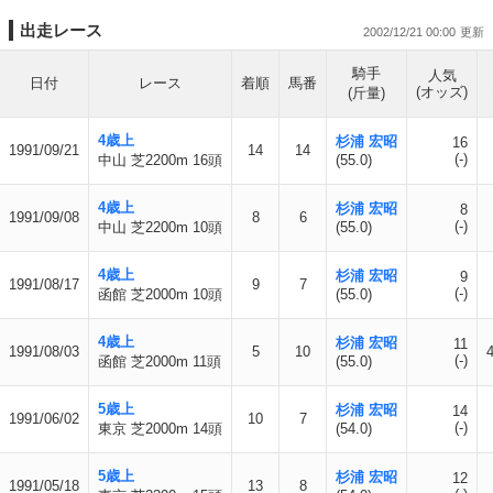
出走レース
2002/12/21 00:00
騎手
人気
日付
レース
着順
馬番
(オッズ)
(斤量)
4歳上
杉浦 宏昭
16
1991/09/21
14
14
(-)
中山 芝2200m 16頭
(55.0)
4歳上
杉浦 宏昭
8
1991/09/08
8
6
(-)
中山 芝2200m 10頭
(55.0)
4歳上
杉浦 宏昭
9
1991/08/17
9
7
(-)
函館 芝2000m 10頭
(55.0)
4歳上
杉浦 宏昭
11
1991/08/03
5
10
(-)
函館 芝2000m 11頭
(55.0)
5歳上
杉浦 宏昭
14
1991/06/02
10
7
(-)
東京 芝2000m 14頭
(54.0)
5歳上
杉浦 宏昭
12
1991/05/18
13
8