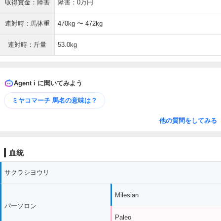
収得賞金：障害
障害：0万円
連対時：馬体重
470kg 〜 472kg
連対時：斤量
53.0kg
Agent i に聞いてみよう
ミヤコマーチ 馬名の意味は？
他の質問をしてみる
血統
サクラシヨウリ
Milesian
パーソロン
Paleo