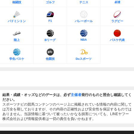
格闘技
ゴルフ
テニス
卓球
F1
バドミントン
バレーボール
ラグビー
NBA
陸上
Bリーグ
バスケ代表
学生バスケ
他競技
Doスポーツ
結果・成績・オッズなどのデータは、必ず
主催者
発行のものと照合し確認してく
ださい。
スポーツナビの競馬コンテンツのページ上に掲載されている情報の内容に関して
は万全を期しておりますが、その内容の正確性および安全性を保証するものでは
ありません。当該情報に基づいて被ったいかなる損害についても、LINEヤフー
株式会社および情報提供者は一切の責任を負いかねます。