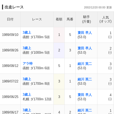
出走レース
2002/12/20 00:00
騎手
人気
日付
レース
着順
馬番
(オッズ)
(斤量)
3歳上
蓑田 早人
1
1989/09/10
1
5
(-)
函館 ダ1700m 5頭
(53.0)
3歳上
蓑田 早人
2
1989/08/26
2
3
(-)
函館 ダ1000m 5頭
(53.0)
アラ特
細川 英二
3
1989/08/12
5
1
(-)
函館 ダ1700m 6頭
(53.0)
3歳上
細川 英二
3
1989/07/22
3
1
(-)
函館 ダ1700m 8頭
(53.0)
3歳上
蓑田 早人
4
1989/06/25
3
5
(-)
札幌 ダ1700m 12頭
(53.0)
3歳上
細川 英二
1
1989/06/17
4
2