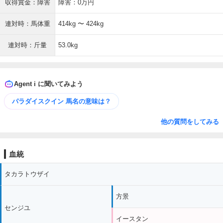
収得賞金：障害
障害：0万円
連対時：馬体重
414kg 〜 424kg
連対時：斤量
53.0kg
Agent i に聞いてみよう
パラダイスクイン 馬名の意味は？
他の質問をしてみる
血統
タカラトウザイ
方景
センジユ
イースタン