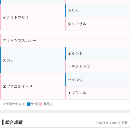
カリム
イナリトウザイ
タクマサル
アキトツプスカレー
エルシド
スカレー
トモスカツプ
セイユウ
エツフエルオーザ
エツフエル
※性別の色分け [
:牡馬
:牝馬 ]
総合成績
2002/12/17 00:00