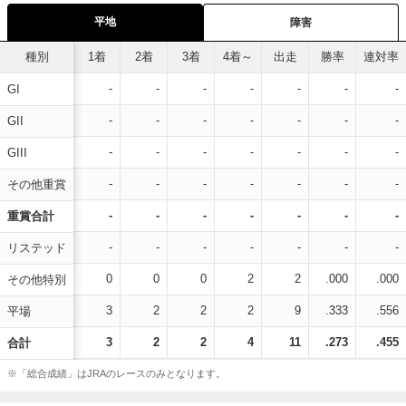
平地
障害
種別
1着
2着
3着
4着～
出走
勝率
連対率
-
-
-
-
-
-
-
GI
-
-
-
-
-
-
-
GII
-
-
-
-
-
-
-
GIII
-
-
-
-
-
-
-
その他重賞
-
-
-
-
-
-
-
重賞合計
-
-
-
-
-
-
-
リステッド
0
0
0
2
2
.000
.000
その他特別
3
2
2
2
9
.333
.556
平場
3
2
2
4
11
.273
.455
合計
※「総合成績」はJRAのレースのみとなります。