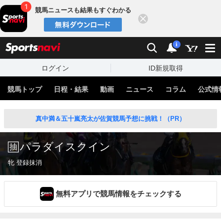
競馬ニュースも結果もすぐわかる
閉じる
スポーツナビ
検索
通知
i
ログイン
ID新規取得
競馬トップ
日程・結果
動画
ニュース
コラム
公式情
真中満＆五十嵐亮太が佐賀競馬予想に挑戦！（PR）
パラダイスクイン
牝 登録抹消
無料アプリで競馬情報をチェックする