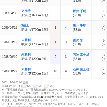
(-)
札幌 ダ1700m 11頭
(53.0)
アラ特
坂井 千明
4
1989/04/30
6
13
(-)
新潟 芝1600m 13頭
(53.0)
3歳上
坂井 千明
2
1989/04/16
1
4
(-)
新潟 ダ1700m 12頭
(53.0)
未勝利
吉沢 宗一
5
1989/03/12
1
3
(-)
中京 ダ1700m 10頭
(53.0)
未勝利
石神 富士雄
3
1988/09/10
2
3
(-)
新潟 芝1200m 9頭
(53.0)
未勝利
石神 富士雄
4
1988/08/27
10
9
(-)
新潟 芝1200m 13頭
(53.0)
2002/12/20 00:00 更新
※着順の色分け [
:1着
:2着
:3着 ]
※「平地競走成績」と「障害競走成績」はJRAのレースのみとなります。
※「出走レース」はJRA、地方、海外で出走したレースの成績となります。
※減量表示は[
:1kg減
:2kg減
:3kg減
:4kg減（※女性騎手のみ）
:2kg減（※5
年以上、又は101勝以上の女性騎手のみ）] です。
※「上3F」表記のデータについて 1993年4月以前では一部のレースが上4F、障害レー