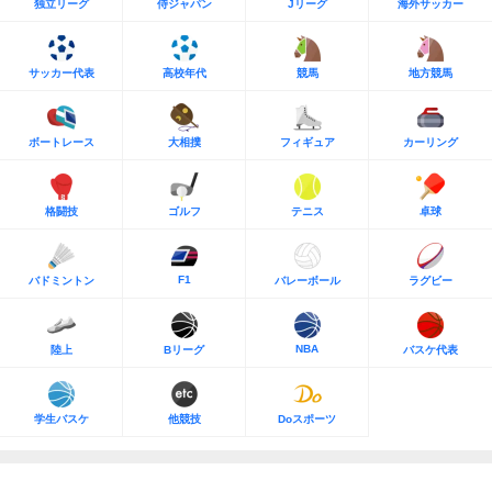
独立リーグ
侍ジャパン
Jリーグ
海外サッカー
サッカー代表
高校年代
競馬
地方競馬
ボートレース
大相撲
フィギュア
カーリング
格闘技
ゴルフ
テニス
卓球
F1
バドミントン
バレーボール
ラグビー
NBA
陸上
Bリーグ
バスケ代表
学生バスケ
他競技
Doスポーツ