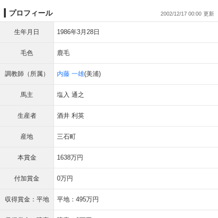
プロフィール
2002/12/17 00:00
生年月日
1986年3月28日
毛色
鹿毛
調教師（所属）
内藤 一雄
(美浦)
馬主
塩入 通之
生産者
酒井 利英
産地
三石町
本賞金
1638万円
付加賞金
0万円
収得賞金：平地
平地：495万円