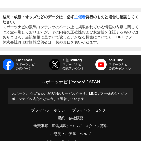
結果・成績・オッズなどのデータは、必ず
主催者
発行のものと照合し確認してく
ださい。
スポーツナビの競馬コンテンツのページ上に掲載されている情報の内容に関して
は万全を期しておりますが、その内容の正確性および安全性を保証するものでは
ありません。当該情報に基づいて被ったいかなる損害についても、LINEヤフー
株式会社および情報提供者は一切の責任を負いかねます。
Facebook
X(旧Twitter)
YouTube
スポーツナビ
スポーツナビ
スポーツナビ
公式ページ
公式アカウント
公式チャンネル
スポーツナビ
Yahoo! JAPAN
スポーツナビはYahoo! JAPANのサービスであり、LINEヤフー株式会社がス
ポーツナビ株式会社と協力して運営しています。
プライバシーポリシー
プライバシーセンター
規約
会社概要
免責事項
広告掲載について
スタッフ募集
ご意見・ご要望
ヘルプ