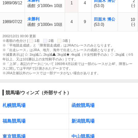
未勝利
田面木 博公
2
1989/08/12
1
4
(-)
函館 ダ1000m 10頭
(53.0)
未勝利
田面木 博公
10
1989/07/22
4
9
(-)
函館 ダ1000m 10頭
(53.0)
2002/12/21 00:00 更新
※着順の色分け [
:1着
:2着
:3着 ]
※「平地競走成績」と「障害競走成績」はJRAのレースのみとなります。
※「出走レース」はJRA、地方、海外で出走したレースの成績となります。
※減量表示は[
:1kg減
:2kg減
:3kg減
:4kg減（※女性騎手のみ）
:2kg減（※5
年以上、又は101勝以上の女性騎手のみ）] です。
※「上3F」表記のデータについて 1993年4月以前では一部のレースが上4F、障害レー
スに関しては平均Fで計測されたデータです。
※JRA主催以外のレースでは一部データがない場合があります。
競馬場/ウィンズ（外部サイト）
札幌競馬場
函館競馬場
福島競馬場
新潟競馬場
東京競馬場
中山競馬場