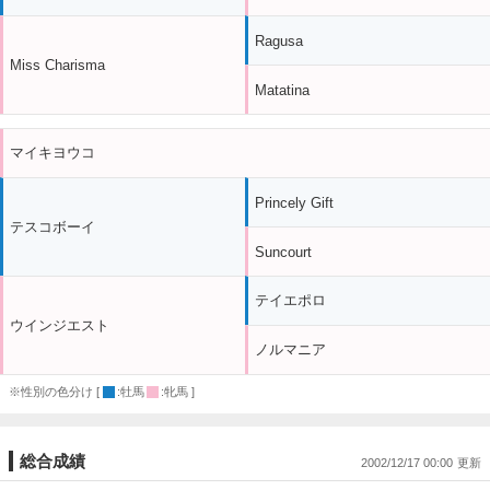
Ragusa
Miss Charisma
Matatina
マイキヨウコ
Princely Gift
テスコボーイ
Suncourt
テイエポロ
ウインジエスト
ノルマニア
※性別の色分け [
:牡馬
:牝馬 ]
総合成績
2002/12/17 00:00