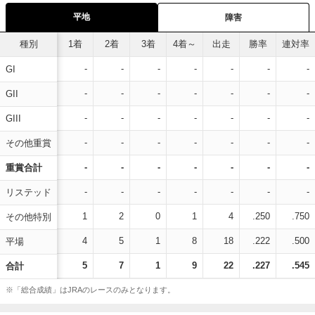
平地
障害
種別
1着
2着
3着
4着～
出走
勝率
連対率
-
-
-
-
-
-
-
GI
-
-
-
-
-
-
-
GII
-
-
-
-
-
-
-
GIII
-
-
-
-
-
-
-
その他重賞
-
-
-
-
-
-
-
重賞合計
-
-
-
-
-
-
-
リステッド
1
2
0
1
4
.250
.750
その他特別
4
5
1
8
18
.222
.500
平場
5
7
1
9
22
.227
.545
合計
※「総合成績」はJRAのレースのみとなります。