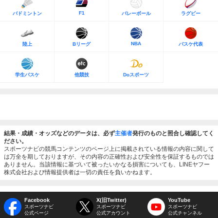
F1
バドミントン
バレーボール
ラグビー
NBA
陸上
Bリーグ
バスケ代表
学生バスケ
他競技
Doスポーツ
結果・成績・オッズなどのデータは、必ず
主催者
発行のものと照合し確認してく
ださい。
スポーツナビの競馬コンテンツのページ上に掲載されている情報の内容に関して
は万全を期しておりますが、その内容の正確性および安全性を保証するものでは
ありません。当該情報に基づいて被ったいかなる損害についても、LINEヤフー
株式会社および情報提供者は一切の責任を負いかねます。
Facebook
X(旧Twitter)
YouTube
スポーツナビ
スポーツナビ
スポーツナビ
公式ページ
公式アカウント
公式チャンネル