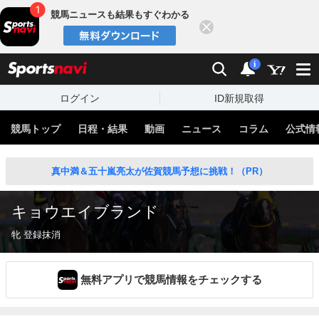
競馬ニュースも結果もすぐわかる
閉じる
スポーツナビ
検索
通知
i
ログイン
ID新規取得
競馬トップ
日程・結果
動画
ニュース
コラム
公式情
真中満＆五十嵐亮太が佐賀競馬予想に挑戦！（PR）
キョウエイブランド
牝 登録抹消
無料アプリで競馬情報をチェックする