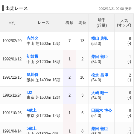
出走レース
2002/12/21 00:00
騎手
人気
日付
レース
着順
馬番
(オッズ)
(斤量)
内外タ
横山 典弘
6
1992/02/29
7
13
(-)
中山 芝1600m 13頭
(53.0)
初茜賞
柴田 善臣
1
1992/01/12
1
2
(-)
中山 ダ1200m 15頭
(54.0)
夙川特
松永 昌博
2
1991/12/15
2
10
(-)
阪神 芝1400m 16頭
(54.0)
IJ2
大崎 昭一
6
1991/11/24
2
3
東京 芝1600m 12頭
(-)
(54.0)
4歳上
田面木 博公
8
1991/10/26
1
5
(-)
東京 ダ1200m 12頭
(54.0)
5歳上
柴田 善臣
1
1991/04/14
1
8
(-)
中山 ダ1800m 9頭
(55.0)