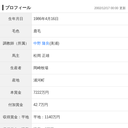
プロフィール
2002/12/17 00:00
生年月日
1986年4月16日
毛色
鹿毛
調教師（所属）
中野 隆良
(美浦)
馬主
松岡 正雄
生産者
岡崎牧場
産地
浦河町
本賞金
7222万円
付加賞金
42.7万円
収得賞金：平地
平地：1140万円