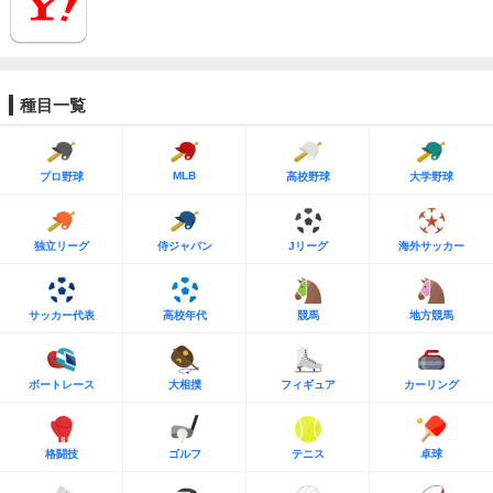
種目一覧
MLB
プロ野球
高校野球
大学野球
独立リーグ
侍ジャパン
Jリーグ
海外サッカー
サッカー代表
高校年代
競馬
地方競馬
ボートレース
大相撲
フィギュア
カーリング
格闘技
ゴルフ
テニス
卓球