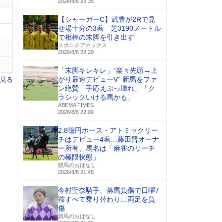
2026/8/8 22:35
【シャーガーC】武豊が2Rで見
せ場十分の3着 芝3190メートル
で相棒の末脚を引き出す
スポニチアネックス
2026/8/8 22:29
「末脚キレキレ」“楽々先頭→上
がり最速デビューV” 新馬をファ
を見る
ン絶賛「手応えぶっ壊れ」「ク
ラシックいける馬かも」
ABEMA TIMES
2026/8/8 22:00
2.8億円ホース・アトミックリー
チはデビュー4着…藤田晋オーナ
ー所有、馬名は「麻雀のリーチ
の極限状態」
競馬のおはなし
2026/8/8 21:45
今村聖奈騎手、落馬負傷で日曜7
鞍すべて乗り替わり…両足を負
傷
競馬のおはなし