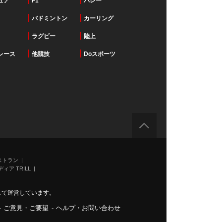
ュア
F1
バレー
バドミントン
カーリング
ラグビー
陸上
レース
他競技
Doスポーツ
ストラン
ィア TRILL
力して運営しています。
-
ご意見・ご要望
-
ヘルプ・お問い合わせ