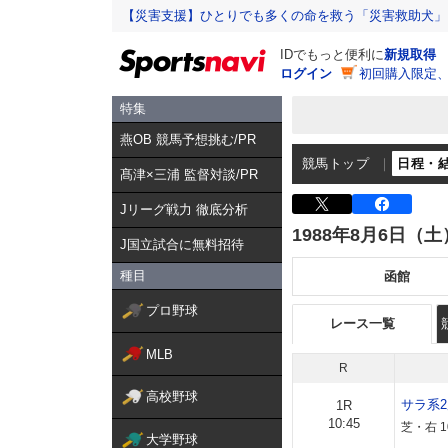
【災害支援】ひとりでも多くの命を救う「災害救助犬」
IDでもっと便利に
新規取得
ログイン
初回購入限定
特集
燕OB 競馬予想挑む/PR
競馬トップ
日程・
髙津×三浦 監督対談/PR
Jリーグ戦力 徹底分析
1988年8月6日（土
J国立試合に無料招待
種目
函館
プロ野球
レース一覧
MLB
R
高校野球
サラ系
1R
10:45
芝・右 1
大学野球