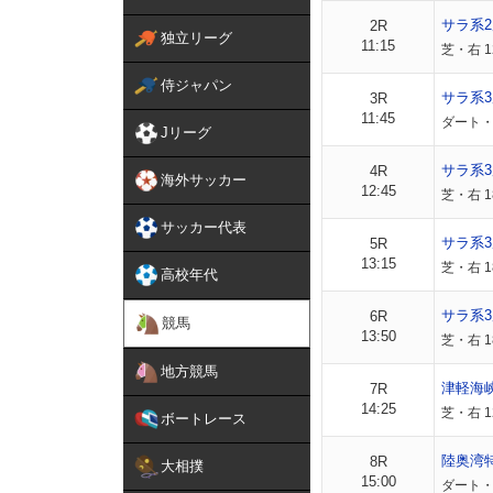
サラ系
2R
独立リーグ
11:15
芝・右 1
侍ジャパン
サラ系
3R
11:45
ダート・
Jリーグ
サラ系
4R
海外サッカー
12:45
芝・右 
サッカー代表
サラ系
5R
13:15
芝・右 
高校年代
サラ系3
6R
競馬
13:50
芝・右 1
地方競馬
津軽海
7R
14:25
芝・右 
ボートレース
陸奥湾
8R
大相撲
15:00
ダート・