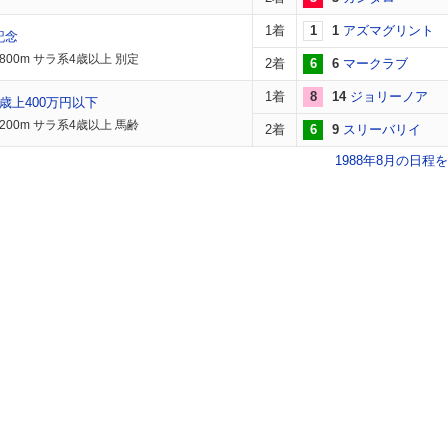
1着
1
1
アズマグリント
記念
800m サラ系4歳以上 別定
2着
6
6
マークラブ
1着
8
14
ジョリーノア
歳上400万円以下
200m サラ系4歳以上 馬齢
2着
6
9
スリーバリイ
1988年8月の日程