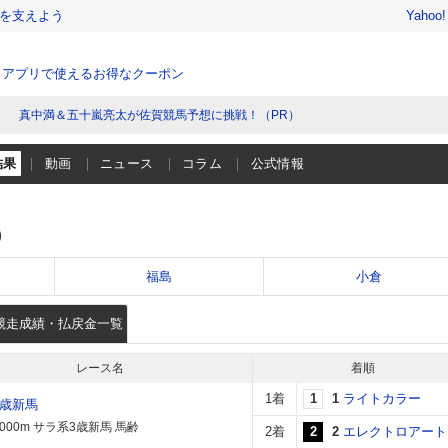
を支えよう
Yahoo
、アプリで使えるお得なクーポン
真中満＆五十嵐亮太が佐賀競馬予想に挑戦！（PR）
結果
動画
ニュース
コラム
公式情報
）
福島
小倉
競走成績・払戻金一覧
レース名
着順
1着
1
1
ライトカラー
2歳新馬
000m サラ系3歳新馬 馬齢
2着
2
2
エレクトロアート