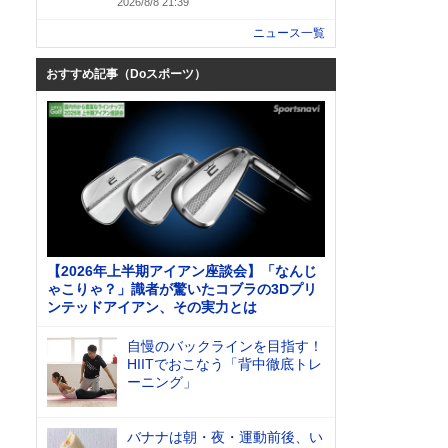
2026/8/8 21:39
ニュース一覧
おすすめ記事（Doスポーツ）
【2026年上半期アイアン座談会】「なんじ
ゃこりゃ？」識者が驚いたコブラの3Dプリ
ンテッドアイアン、その実力とは
自慢のバックラインを目指す！
HIITでおこなう「背中徹底トレ
ーニング」
バナナは朝・夜・運動前後、い