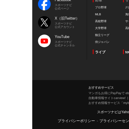
野球
サ
スポーツナビ
プロ野球
J
公式ページ
MLB
海
X（旧Twitter）
高校野球
サ
スポーツナビ
公式アカウント
大学野球
高
独立リーグ
YouTube
スポーツナビ
侍ジャパン
公式チャンネル
ライブ
to
おすすめサービス
マンガもお得にPayPayで eboo
自動車情報サイトcarview!
おすすめ情報サービス「mybe
スポーツナビはYah
プライバシーポリシー
-
プライバシーセ