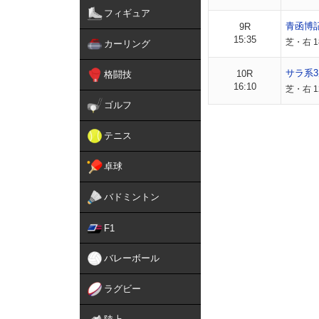
フィギュア
青函博
9R
15:35
芝・右 1
カーリング
サラ系3
10R
格闘技
16:10
芝・右 1
ゴルフ
テニス
卓球
バドミントン
F1
バレーボール
ラグビー