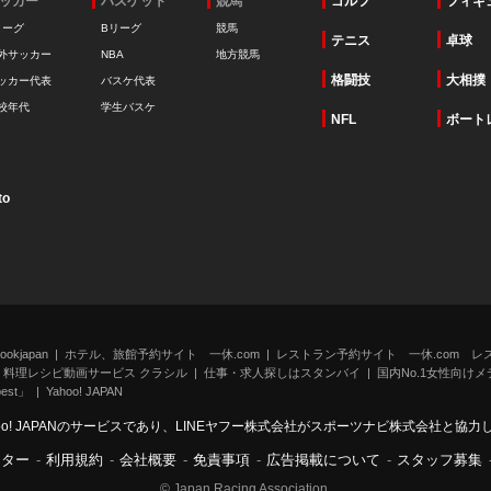
ッカー
バスケット
競馬
ゴルフ
フィギ
リーグ
Bリーグ
競馬
テニス
卓球
外サッカー
NBA
地方競馬
格闘技
大相撲
ッカー代表
バスケ代表
校年代
学生バスケ
NFL
ボート
to
kjapan
ホテル、旅館予約サイト 一休.com
レストラン予約サイト 一休.com レ
料理レシピ動画サービス クラシル
仕事・求人探しはスタンバイ
国内No.1女性向けメデ
st」
Yahoo! JAPAN
oo! JAPANのサービスであり、LINEヤフー株式会社がスポーツナビ株式会社と協
ンター
-
利用規約
-
会社概要
-
免責事項
-
広告掲載について
-
スタッフ募集
© Japan Racing Association.