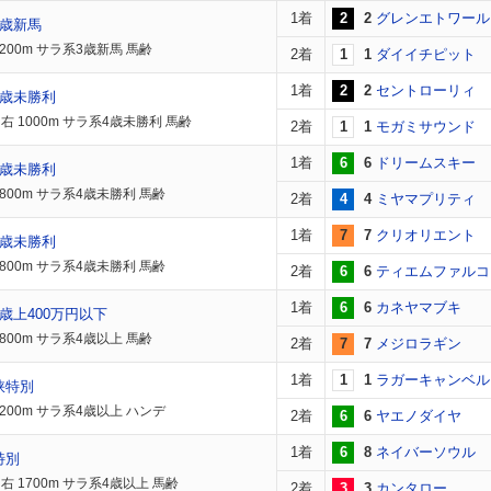
1着
2
2
グレンエトワール
2歳新馬
200m サラ系3歳新馬 馬齢
2着
1
1
ダイイチピット
1着
2
2
セントローリィ
3歳未勝利
右 1000m サラ系4歳未勝利 馬齢
2着
1
1
モガミサウンド
1着
6
6
ドリームスキー
3歳未勝利
1800m サラ系4歳未勝利 馬齢
2着
4
4
ミヤマプリティ
1着
7
7
クリオリエント
3歳未勝利
1800m サラ系4歳未勝利 馬齢
2着
6
6
ティエムファルコ
1着
6
6
カネヤマブキ
歳上400万円以下
800m サラ系4歳以上 馬齢
2着
7
7
メジロラギン
1着
1
1
ラガーキャンベル
峡特別
1200m サラ系4歳以上 ハンデ
2着
6
6
ヤエノダイヤ
1着
6
8
ネイバーソウル
特別
右 1700m サラ系4歳以上 馬齢
2着
3
3
カンタロー