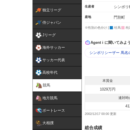
生産者
シンボリ
独立リーグ
産地
門別町
侍ジャパン
※性別の色分け [
:牡馬
:牝
Jリーグ
Agent i に聞いてみよ
海外サッカー
シンボリシーザー 馬名
サッカー代表
高校年代
本賞金
競馬
1029万円
地方競馬
連対時
41
ボートレース
2002/12/17 00:00
大相撲
総合成績