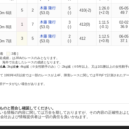
木藤 隆行
5
1:26.0
05-05
5
2
410(-2)
(-)
(+2.0)
49.7
0m 6頭
(53.0)
木藤 隆行
3
1:11.5
02-02
1
7
412(0)
(-)
(-0.1)
36.9
0m 8頭
(53.0)
木藤 隆行
2
1:12.5
06-05
3
5
412
(-)
(+0.8)
37.1
0m 7頭
(53.0)
:2着
:3着 ]
走成績」はJRAのレースのみとなります。
方、海外で出走したレースの成績となります。
g減
:3kg減
:4kg減（※女性騎手のみ）
:2kg減（※5年以上、又は101勝以上の女性騎手
て 1993年4月以前では一部のレースが上4F、障害レースに関しては平均Fで計測されたデ
一部データがない場合があります。
ものと照合し確認してください。
いる情報の内容に関しては万全を期しておりますが、その内容の正確性およ
式会社および情報提供者は一切の責任を負いかねます。