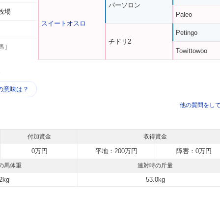
パーソロン
牧場
Paleo
スイートオスロ
Petingo
チドリ2
馬 ]
Towittowoo
う
の意味は？
他の質問をし
付加賞金
収得賞金
0万円
平地：200万円
障害：0万円
の馬体重
連対時の斤量
2kg
53.0kg