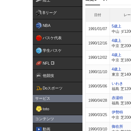
陸上
Bリーグ
日付
レー
NBA
5歳上
1991/01/07
中山 ダ120
バスケ代表
4歳上
1990/12/16
中京 芝200
学生バスケ
4歳上
1990/12/02
中京 芝180
NFL
4歳上
1990/11/10
東京 芝140
他競技
いわき
1990/05/06
Doスポーツ
福島 芝120
赤湯特
サービス
1990/04/28
福島 芝180
toto
伊勢特
1990/03/25
中京 芝200
コンテンツ
御在所
動画
1990/03/10