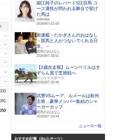
細江純子のレパードS注目馬 コ
ース適性が問われる舞台で挙げ
た馬は
netkeiba
2026/8/7 21:00
率
新連載・たかぎさんのおはなし
-
－競馬と人がつないでくれる日
-
常。－
競馬のおはなし
-
2026/8/7 20:51
-
【2歳次走報】ムーンベリルはす
-
ずらん賞で芝挑戦へ
サンケイスポーツ
-
2026/8/7 20:45
.000
武豊VSムーア、ルメールは欧州
.091
主将…豪華メンバー集結のシャ
ーガーカップ
.050
競馬のおはなし
2026/8/7 20:44
ニュース一覧
おすすめ記事（Doスポーツ）