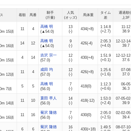
騎手
人気
タイム
通過順
ス
着順
馬番
馬体重
(斤量)
(オッズ)
差
上3F
高橋 明
13
1:14.8
11-12
11
4
434(+8)
(-)
(+2.7)
38.9
0m 15頭
(▲54.0)
高橋 明
9
2:05.3
12-12-14
14
12
426(-4)
(-)
(+4.0)
39.7
0m 16頭
(▲54.0)
吉沢 宗一
12
1:51.9
12-12-12
4
14
430(+4)
(-)
(+0.1)
37.6
0m 15頭
(57.0)
成田 均
12
1:25.6
07-08
11
4
426(+8)
(-)
(+1.6)
37.0
0m 12頭
(57.0)
高橋 明
7
1:12.3
06-05
5
5
418(0)
(-)
(+0.6)
36.3
0m 7頭
(56.0)
蓑田 早人
14
1:53.0
07-05-02
11
10
418(-12)
(-)
(+2.4)
39.9
0m 14頭
(56.0)
菊沢 隆徳
7
2:05.0
02-02-05
11
16
430(0)
(-)
(+2.5)
39.4
0m 16頭
(56.0)
菊沢 隆徳
16
1:49.5
08-07-10
6
6
430(+18)