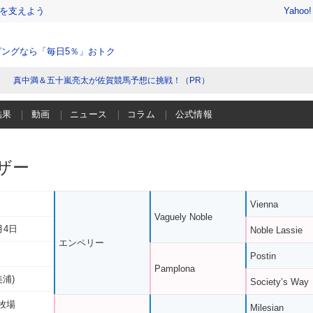
を支えよう
Yahoo
ングなら「毎日5％」おトク
真中満＆五十嵐亮太が佐賀競馬予想に挑戦！（PR）
結果
動画
ニュース
コラム
公式情報
ザー
Vienna
Vaguely Noble
月4日
Noble Lassie
エンペリー
Postin
Pamplona
美浦)
Society’s Way
牧場
Milesian