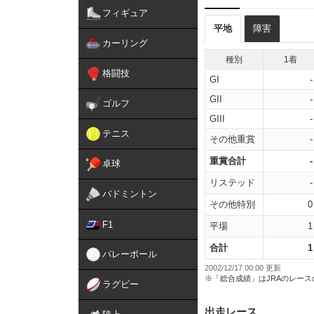
フィギュア
平地
障害
カーリング
種別
1着
格闘技
GI
-
GII
-
ゴルフ
GIII
-
テニス
その他重賞
-
重賞合計
-
卓球
リステッド
-
バドミントン
その他特別
0
F1
平場
1
合計
1
バレーボール
2002/12/17 00:00 更新
※「総合成績」はJRAのレー
ラグビー
出走レース