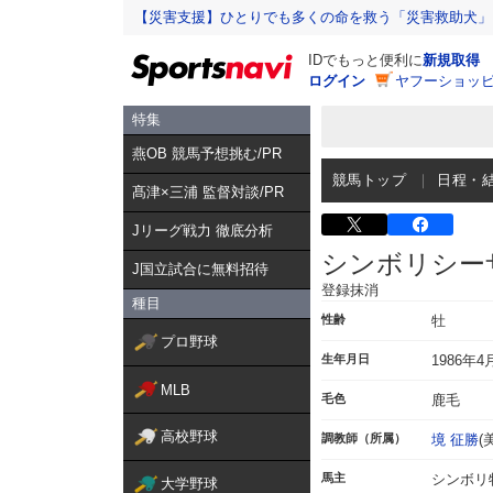
【災害支援】ひとりでも多くの命を救う「災害救助犬」
IDでもっと便利に
新規取得
ログイン
ヤフーショッピ
特集
燕OB 競馬予想挑む/PR
競馬トップ
日程・
髙津×三浦 監督対談/PR
Jリーグ戦力 徹底分析
シンボリシー
J国立試合に無料招待
登録抹消
種目
性齢
牡
プロ野球
生年月日
1986年4
MLB
毛色
鹿毛
高校野球
調教師（所属）
境 征勝
(
馬主
シンボリ
大学野球