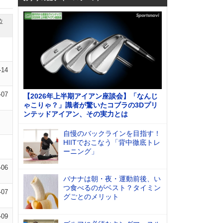
位
-14
-07
【2026年上半期アイアン座談会】「なんじ
ゃこりゃ？」識者が驚いたコブラの3Dプリ
ンテッドアイアン、その実力とは
自慢のバックラインを目指す！
HIITでおこなう「背中徹底トレ
ーニング」
-06
バナナは朝・夜・運動前後、い
つ食べるのがベスト？タイミン
-07
グごとのメリット
-09