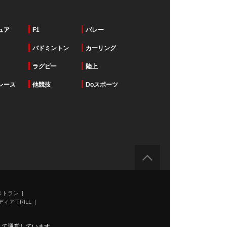
ュア
F1
バレー
バドミントン
カーリング
ラグビー
陸上
レース
他競技
Doスポーツ
ストラン
ィア TRILL
力して運営しています。