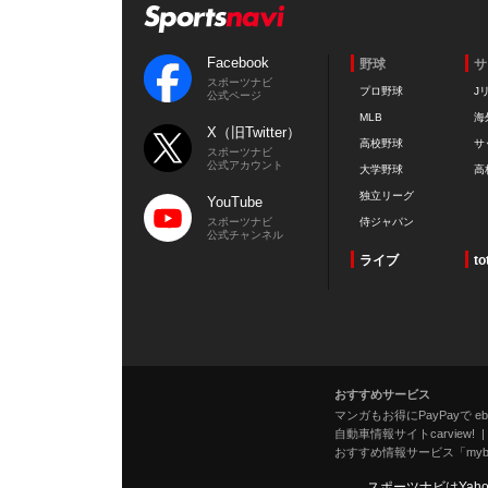
Facebook
野球
サ
スポーツナビ
プロ野球
J
公式ページ
MLB
海
X（旧Twitter）
高校野球
サ
スポーツナビ
公式アカウント
大学野球
高
独立リーグ
YouTube
スポーツナビ
侍ジャパン
公式チャンネル
ライブ
to
おすすめサービス
マンガもお得にPayPayで eboo
自動車情報サイトcarview!
おすすめ情報サービス「mybe
スポーツナビはYah