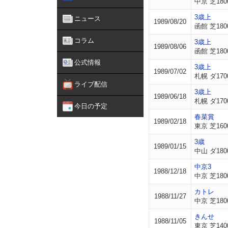
中京 芝180
3歳上
ニュース
1989/08/20
函館 芝180
コラム
3歳上
1989/08/06
函館 芝180
公式情報
3歳上
1989/07/02
札幌 ダ170
ライブ配信
3歳上
1989/06/18
札幌 ダ170
今日の予定
春菜賞
1989/02/18
東京 芝160
3歳
1989/01/15
中山 ダ180
中京3
1988/12/18
中京 芝180
カトレ
1988/11/27
中京 芝180
きんせ
1988/11/05
東京 芝140