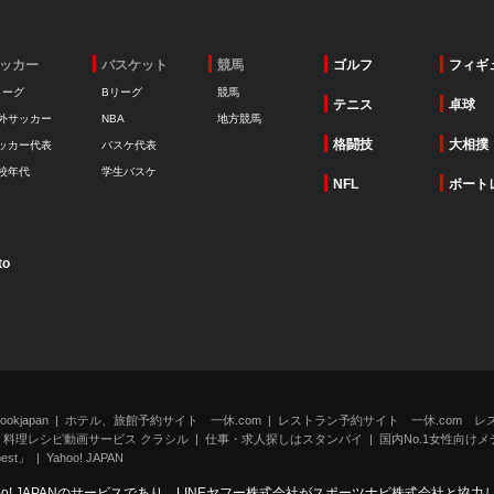
ッカー
バスケット
競馬
ゴルフ
フィギ
リーグ
Bリーグ
競馬
テニス
卓球
外サッカー
NBA
地方競馬
格闘技
大相撲
ッカー代表
バスケ代表
校年代
学生バスケ
NFL
ボート
to
kjapan
ホテル、旅館予約サイト 一休.com
レストラン予約サイト 一休.com レ
料理レシピ動画サービス クラシル
仕事・求人探しはスタンバイ
国内No.1女性向けメデ
st」
Yahoo! JAPAN
oo! JAPANのサービスであり、LINEヤフー株式会社がスポーツナビ株式会社と協