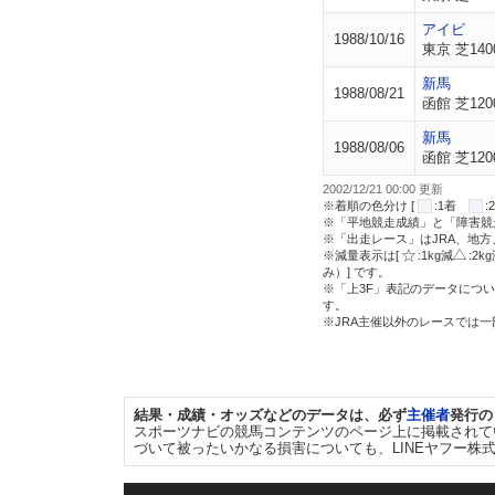
アイビ
1988/10/16
東京 芝140
新馬
1988/08/21
函館 芝120
新馬
1988/08/06
函館 芝120
2002/12/21 00:00 更新
※着順の色分け [
:1着
※「平地競走成績」と「障害競
※「出走レース」はJRA、地
※減量表示は[
:1kg減
:2k
み）] です。
※「上3F」表記のデータについ
す。
※JRA主催以外のレースでは
結果・成績・オッズなどのデータは、必ず
主催者
発行の
スポーツナビの競馬コンテンツのページ上に掲載されて
づいて被ったいかなる損害についても、LINEヤフー株