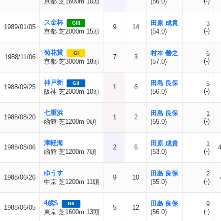
(-)
京都 芝1600m 10頭
(56.0)
ス金杯
田原 成貴
3
GIII
1989/01/05
9
14
(-)
京都 芝2000m 15頭
(54.0)
菊花賞
村本 善之
6
GI
1988/11/06
7
3
(-)
京都 芝3000m 18頭
(57.0)
神戸新
田島 良保
5
GII
1988/09/25
1
6
(-)
阪神 芝2000m 10頭
(56.0)
七重浜
田島 良保
1
1988/08/20
1
2
(-)
函館 芝1200m 9頭
(55.0)
津軽海
田原 成貴
1
1988/08/06
2
6
(-)
函館 芝1200m 7頭
(53.0)
ゆうす
田島 良保
2
1988/06/26
9
10
(-)
中京 芝1200m 11頭
(55.0)
4歳S
田島 良保
9
GII
1988/06/05
5
12
(-)
東京 芝1600m 13頭
(56.0)