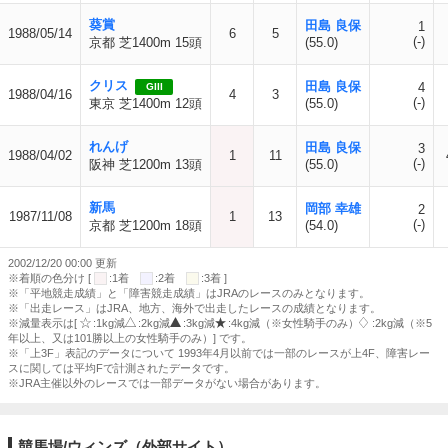
葵賞
田島 良保
1
1988/05/14
6
5
(-)
京都 芝1400m 15頭
(55.0)
クリス
田島 良保
4
GIII
1988/04/16
4
3
(-)
東京 芝1400m 12頭
(55.0)
れんげ
田島 良保
3
1988/04/02
1
11
(-)
阪神 芝1200m 13頭
(55.0)
新馬
岡部 幸雄
2
1987/11/08
1
13
(-)
京都 芝1200m 18頭
(54.0)
2002/12/20 00:00 更新
※着順の色分け [
:1着
:2着
:3着 ]
※「平地競走成績」と「障害競走成績」はJRAのレースのみとなります。
※「出走レース」はJRA、地方、海外で出走したレースの成績となります。
※減量表示は[
:1kg減
:2kg減
:3kg減
:4kg減（※女性騎手のみ）
:2kg減（※5
年以上、又は101勝以上の女性騎手のみ）] です。
※「上3F」表記のデータについて 1993年4月以前では一部のレースが上4F、障害レー
スに関しては平均Fで計測されたデータです。
※JRA主催以外のレースでは一部データがない場合があります。
競馬場/ウィンズ（外部サイト）