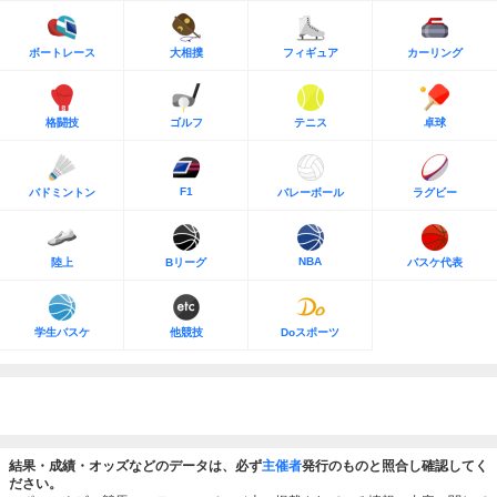
ボートレース
大相撲
フィギュア
カーリング
格闘技
ゴルフ
テニス
卓球
F1
バドミントン
バレーボール
ラグビー
NBA
陸上
Bリーグ
バスケ代表
学生バスケ
他競技
Doスポーツ
結果・成績・オッズなどのデータは、必ず
主催者
発行のものと照合し確認してく
ださい。