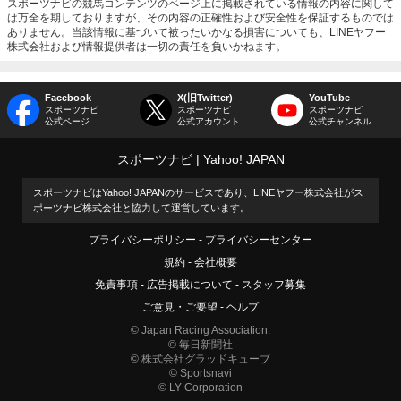
スポーツナビの競馬コンテンツのページ上に掲載されている情報の内容に関して
は万全を期しておりますが、その内容の正確性および安全性を保証するものでは
ありません。当該情報に基づいて被ったいかなる損害についても、LINEヤフー
株式会社および情報提供者は一切の責任を負いかねます。
Facebook
X(旧Twitter)
YouTube
スポーツナビ
スポーツナビ
スポーツナビ
公式ページ
公式アカウント
公式チャンネル
スポーツナビ
Yahoo! JAPAN
スポーツナビはYahoo! JAPANのサービスであり、LINEヤフー株式会社がス
ポーツナビ株式会社と協力して運営しています。
プライバシーポリシー
プライバシーセンター
規約
会社概要
免責事項
広告掲載について
スタッフ募集
ご意見・ご要望
ヘルプ
© Japan Racing Association.
© 毎日新聞社
© 株式会社グラッドキューブ
© Sportsnavi
© LY Corporation