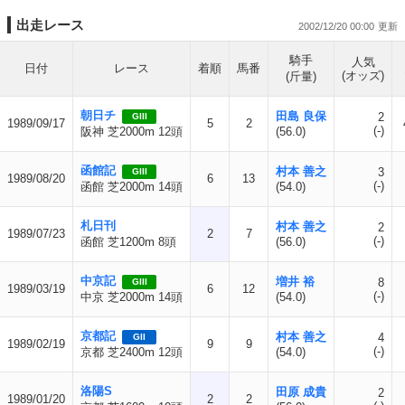
出走レース
2002/12/20 00:00
騎手
人気
日付
レース
着順
馬番
(オッズ)
(斤量)
朝日チ
田島 良保
2
GIII
1989/09/17
5
2
(-)
阪神 芝2000m 12頭
(56.0)
函館記
村本 善之
3
GIII
1989/08/20
6
13
(-)
函館 芝2000m 14頭
(54.0)
札日刊
村本 善之
2
1989/07/23
2
7
(-)
函館 芝1200m 8頭
(56.0)
中京記
増井 裕
8
GIII
1989/03/19
6
12
(-)
中京 芝2000m 14頭
(54.0)
京都記
村本 善之
4
GII
1989/02/19
9
9
(-)
京都 芝2400m 12頭
(54.0)
洛陽S
田原 成貴
2
1989/01/20
2
2