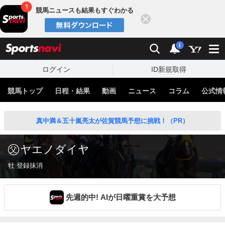
競馬ニュースも結果もすぐわかる
閉じる
スポーツナビ
検索
通知
i
ログイン
ID新規取得
競馬トップ
日程・結果
動画
ニュース
コラム
公式情
真中満＆五十嵐亮太が佐賀競馬予想に挑戦！（PR）
ヤエノダイヤ
牡 登録抹消
先週的中! AIが日曜重賞を大予想