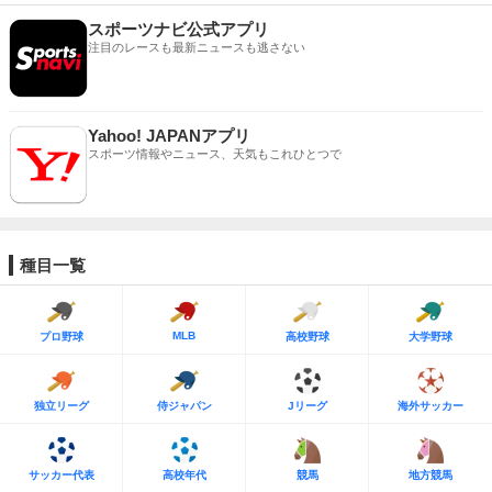
スポーツナビ公式アプリ
注目のレースも最新ニュースも逃さない
Yahoo! JAPANアプリ
スポーツ情報やニュース、天気もこれひとつで
種目一覧
MLB
プロ野球
高校野球
大学野球
独立リーグ
侍ジャパン
Jリーグ
海外サッカー
サッカー代表
高校年代
競馬
地方競馬