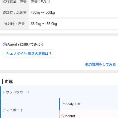
収得賞金：障害
障害：0万円
連対時：馬体重
480kg 〜 500kg
連対時：斤量
53.0kg 〜 56.0kg
Agent i に聞いてみよう
ヤエノダイヤ 馬名の意味は？
他の質問をしてみる
血統
トウシヨウボーイ
Princely Gift
テスコボーイ
Suncourt