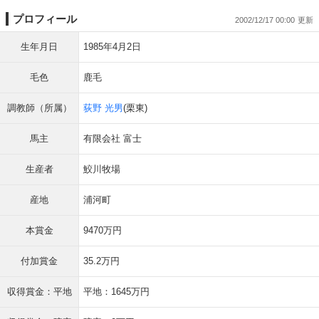
プロフィール
2002/12/17 00:00
生年月日
1985年4月2日
毛色
鹿毛
調教師（所属）
荻野 光男
(栗東)
馬主
有限会社 富士
生産者
鮫川牧場
産地
浦河町
本賞金
9470万円
付加賞金
35.2万円
収得賞金：平地
平地：1645万円