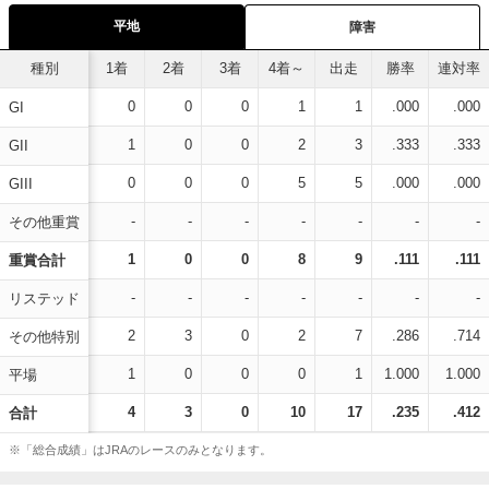
平地
障害
種別
1着
2着
3着
4着～
出走
勝率
連対率
0
0
0
1
1
.000
.000
GI
1
0
0
2
3
.333
.333
GII
0
0
0
5
5
.000
.000
GIII
-
-
-
-
-
-
-
その他重賞
1
0
0
8
9
.111
.111
重賞合計
-
-
-
-
-
-
-
リステッド
2
3
0
2
7
.286
.714
その他特別
1
0
0
0
1
1.000
1.000
平場
4
3
0
10
17
.235
.412
合計
※「総合成績」はJRAのレースのみとなります。