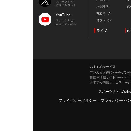
スポーツナビ
公式アカウント
大学野球
高
独立リーグ
YouTube
スポーツナビ
侍ジャパン
公式チャンネル
ライブ
to
おすすめサービス
マンガもお得にPayPayで eboo
自動車情報サイトcarview!
おすすめ情報サービス「mybe
スポーツナビはYah
プライバシーポリシー
-
プライバシーセ