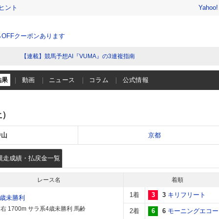
ヒント
Yahoo
％OFFクーポンあります
【連載】競馬予想AI『VUMA』の3連複指南
結果
動画
ニュース
コラム
公式情報
土）
中山
京都
競走成績・払戻金一覧
レース名
着順
1着
3
3
キリフリート
4歳未勝利
右 1700m サラ系4歳未勝利 馬齢
2着
6
6
モーニングエコー