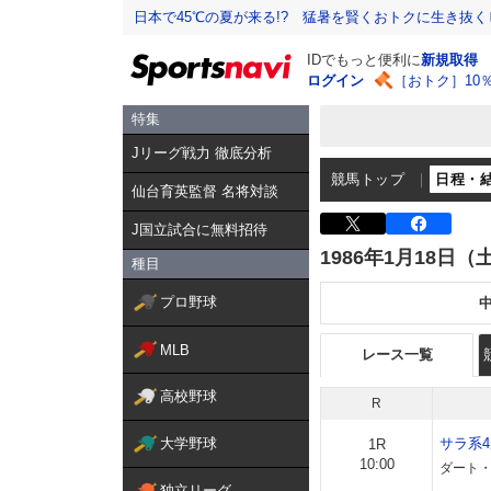
日本で45℃の夏が来る!? 猛暑を賢くおトクに生き抜く
IDでもっと便利に
新規取得
ログイン
［おトク］10
特集
Jリーグ戦力 徹底分析
競馬トップ
日程・
仙台育英監督 名将対談
J国立試合に無料招待
1986年1月18日（
種目
プロ野球
MLB
レース一覧
高校野球
R
大学野球
サラ系
1R
10:00
ダート・
独立リーグ