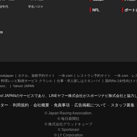
校年代
学生バスケ
NFL
ボート
to
kjapan
ホテル、旅館予約サイト 一休.com
レストラン予約サイト 一休.com レ
料理レシピ動画サービス クラシル
仕事・求人探しはスタンバイ
国内No.1女性向けメデ
st」
Yahoo! JAPAN
oo! JAPANのサービスであり、LINEヤフー株式会社がスポーツナビ株式会社と協
ンター
-
利用規約
-
会社概要
-
免責事項
-
広告掲載について
-
スタッフ募集
© Japan Racing Association.
© 毎日新聞社
© 株式会社グラッドキューブ
© Sportsnavi
© LY Corporation