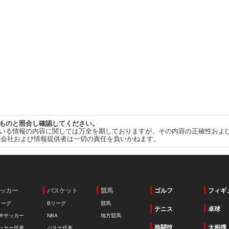
ものと照合し確認してください。
いる情報の内容に関しては万全を期しておりますが、その内容の正確性およ
式会社および情報提供者は一切の責任を負いかねます。
ッカー
バスケット
競馬
ゴルフ
フィギ
リーグ
Bリーグ
競馬
テニス
卓球
外サッカー
NBA
地方競馬
格闘技
大相撲
ッカー代表
バスケ代表