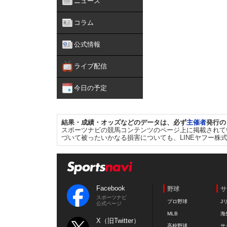
ニュース
コラム
公式情報
ライブ配信
今日の予定
結果・成績・オッズなどのデータは、必ず
主催者
発行の
スポーツナビの競馬コンテンツのページ上に掲載されて
づいて被ったいかなる損害についても、LINEヤフー株
Facebook
野球
サ
スポーツナビ
プロ野球
J
公式ページ
MLB
海
X（旧Twitter）
高校野球
サ