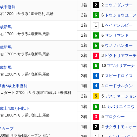
1着
2
2
コウチダンサー
4歳未勝利
右 1200m サラ系4歳未勝利 馬齢
2着
6
6
トウショウユース
1着
1
1
ヘイアンルビー
4歳新馬
右 1700m サラ系4歳新馬 馬齢
2着
6
6
サンリマンド
1着
6
6
ウメノハンター
4歳新馬
右 1700m サラ系4歳新馬 馬齢
2着
3
3
ビクトリアマーチ
1着
6
10
マツオリアーナ
4歳新馬
右 1200m サラ系4歳新馬 馬齢
2着
4
7
スピードロイス
障害5歳上未勝利
1着
4
4
ロードサルタン
→ダート 2700m サラ系障害5歳以上未勝利
2着
5
5
デスチネーション
1着
6
11
カバリエイコウ
歳上400万円以下
右 1800m サラ系5歳以上 馬齢
2着
3
5
プロクシー
1着
2
2
サクラトモエオー
アカップ
2000m サラ系4歳オープン 別定
2着
1
1
マウントニゾン