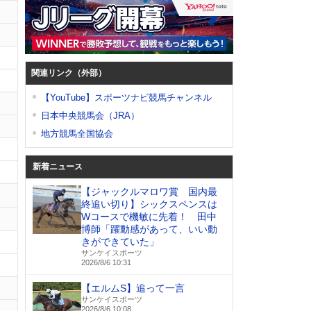
関連リンク（外部）
【YouTube】スポーツナビ競馬チャンネル
日本中央競馬会（JRA）
地方競馬全国協会
新着ニュース
【ジャックルマロワ賞 国内最
終追い切り】シックスペンスは
Wコースで機敏に先着！ 田中
博師「躍動感があって、いい動
きができていた」
サンケイスポーツ
2026/8/6 10:31
【エルムS】追って一言
サンケイスポーツ
2026/8/6 10:08