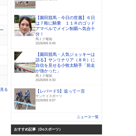
【園田競馬・今日の世麗】６日
は７鞍に騎乗 １１Ｒのゴッド
アマベルでメイン制覇へ気合十
ー
分！
馬トク報知
2026/8/6 9:40
【園田競馬・人気ジョッキーは
語る】サンリナリア（８Ｒ）に
自信を見せる小牧太騎手「前走
が強かった」
馬トク報知
2026/8/6 9:30
を見る
【レパードS】追って一言
サンケイスポーツ
2026/8/6 9:07
ニュース一覧
おすすめ記事（Doスポーツ）