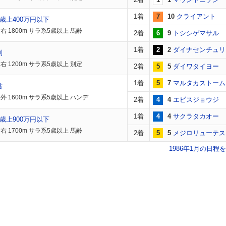
1着
7
10
クライアント
歳上400万円以下
右 1800m サラ系5歳以上 馬齢
2着
6
9
トシシゲマサル
1着
2
2
ダイナセンチュリ
別
右 1200m サラ系5歳以上 別定
2着
5
5
ダイワタイヨー
1着
5
7
マルタカストーム
賞
外 1600m サラ系5歳以上 ハンデ
2着
4
4
エビスジョウジ
1着
4
4
サクラタカオー
歳上900万円以下
右 1700m サラ系5歳以上 馬齢
2着
5
5
メジロリューテス
1986年1月の日程