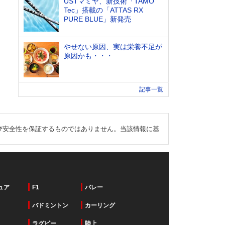
USTマミヤ、新技術「TAMO
Tec」搭載の「ATTAS RX
PURE BLUE」新発売
やせない原因、実は栄養不足が
原因かも・・・
記事一覧
び安全性を保証するものではありません。当該情報に基
ュア
F1
バレー
バドミントン
カーリング
ラグビー
陸上