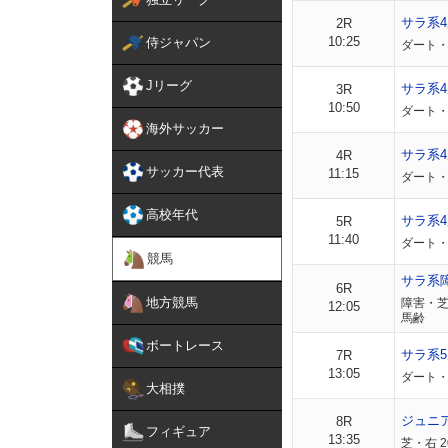
サラ系
2R
10:25
侍ジャパン
ダート・
Jリーグ
サラ系
3R
10:50
ダート・
海外サッカー
サラ系
4R
サッカー代表
11:15
ダート・
高校年代
サラ系
5R
11:40
ダート・
競馬
サラ系
6R
地方競馬
障害・芝
12:05
馬齢
ボートレース
サラ系5
7R
13:05
ダート・
大相撲
ジュニ
8R
フィギュア
13:35
芝・右 