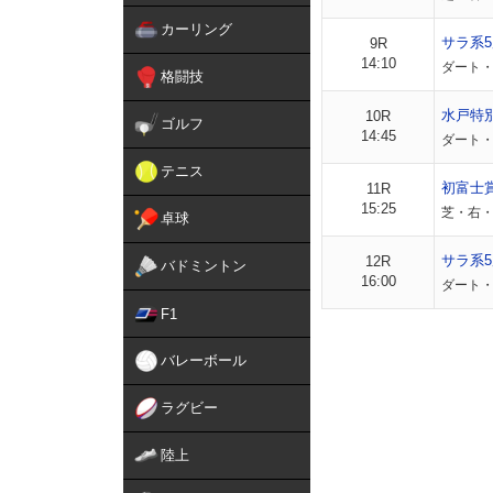
カーリング
サラ系5
9R
14:10
ダート・
格闘技
水戸特
10R
ゴルフ
14:45
ダート・
テニス
初富士
11R
15:25
芝・右・
卓球
サラ系5
12R
バドミントン
16:00
ダート・
F1
バレーボール
ラグビー
陸上