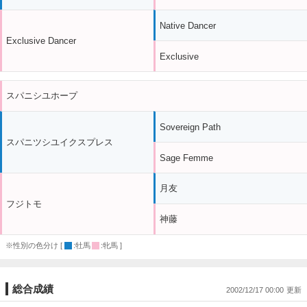
Native Dancer
Exclusive Dancer
Exclusive
スパニシユホープ
Sovereign Path
スパニツシユイクスプレス
Sage Femme
月友
フジトモ
神藤
※性別の色分け [
:牡馬
:牝馬 ]
総合成績
2002/12/17 00:00