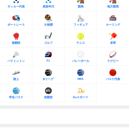
サッカー代表
高校年代
競馬
地方競馬
ボートレース
大相撲
フィギュア
カーリング
格闘技
ゴルフ
テニス
卓球
F1
バドミントン
バレーボール
ラグビー
NBA
陸上
Bリーグ
バスケ代表
学生バスケ
他競技
Doスポーツ