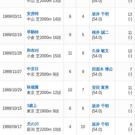
(-)
中山 芝2000m 13頭
(54.0)
安房特
坂井 千明
13
1989/03/11
6
4
(-)
中山 芝2000m 14頭
(54.0)
早鞆特
桜井 誠二
11
1989/02/19
9
5
(-)
小倉 芝2000m 16頭
(54.0)
和布刈
久保 敏文
10
1989/01/28
11
9
(-)
小倉 芝2000m 15頭
(54.0)
中京日
田面木 博公
7
1988/11/27
6
9
(-)
中京 芝2000m 9頭
(54.0)
秋嶺賞
安田 富男
11
1988/10/29
10
7
(-)
東京 芝2000m 12頭
(54.0)
3歳上
坂井 千明
7
1988/10/15
6
6
(-)
東京 芝1800m 9頭
(54.0)
天の川
坂井 千明
9
1988/09/17
4
10
(-)
新潟 芝2200m 10頭
(54.0)