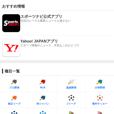
おすすめ情報
スポーツナビ公式アプリ
注目のレースも最新ニュースも逃さない
Yahoo! JAPANアプリ
スポーツ情報やニュース、天気もこれひとつで
種目一覧
MLB
プロ野球
高校野球
大学野球
独立リーグ
侍ジャパン
Jリーグ
海外サッカー