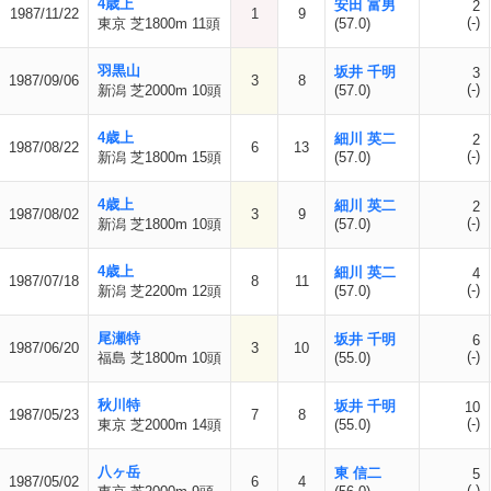
4歳上
安田 富男
2
1987/11/22
1
9
(-)
東京 芝1800m 11頭
(57.0)
羽黒山
坂井 千明
3
1987/09/06
3
8
(-)
新潟 芝2000m 10頭
(57.0)
4歳上
細川 英二
2
1987/08/22
6
13
(-)
新潟 芝1800m 15頭
(57.0)
4歳上
細川 英二
2
1987/08/02
3
9
(-)
新潟 芝1800m 10頭
(57.0)
4歳上
細川 英二
4
1987/07/18
8
11
(-)
新潟 芝2200m 12頭
(57.0)
尾瀬特
坂井 千明
6
1987/06/20
3
10
(-)
福島 芝1800m 10頭
(55.0)
秋川特
坂井 千明
10
1987/05/23
7
8
(-)
東京 芝2000m 14頭
(55.0)
八ヶ岳
東 信二
5
1987/05/02
6
4
(-)