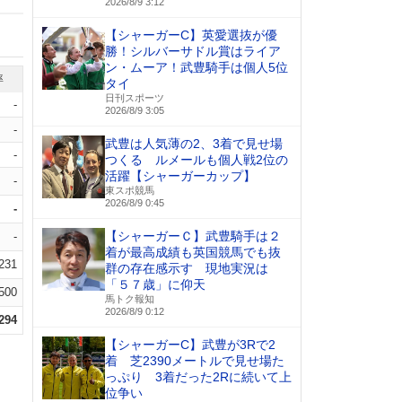
2026/8/9 3:12
【シャーガーC】英愛選抜が優
勝！シルバーサドル賞はライア
ン・ムーア！武豊騎手は個人5位
率
タイ
日刊スポーツ
-
2026/8/9 3:05
-
武豊は人気薄の2、3着で見せ場
-
つくる ルメールも個人戦2位の
活躍【シャーガーカップ】
-
東スポ競馬
2026/8/9 0:45
-
【シャーガーＣ】武豊騎手は２
-
着が最高成績も英国競馬でも抜
.231
群の存在感示す 現地実況は
「５７歳」に仰天
.500
馬トク報知
2026/8/9 0:12
.294
【シャーガーC】武豊が3Rで2
着 芝2390メートルで見せ場た
っぷり 3着だった2Rに続いて上
位争い