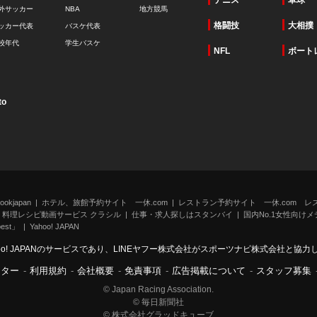
テニス
卓球
外サッカー
NBA
地方競馬
格闘技
大相撲
ッカー代表
バスケ代表
校年代
学生バスケ
NFL
ボート
to
kjapan
ホテル、旅館予約サイト 一休.com
レストラン予約サイト 一休.com レ
料理レシピ動画サービス クラシル
仕事・求人探しはスタンバイ
国内No.1女性向けメデ
st」
Yahoo! JAPAN
oo! JAPANのサービスであり、LINEヤフー株式会社がスポーツナビ株式会社と協
ンター
-
利用規約
-
会社概要
-
免責事項
-
広告掲載について
-
スタッフ募集
© Japan Racing Association.
© 毎日新聞社
© 株式会社グラッドキューブ