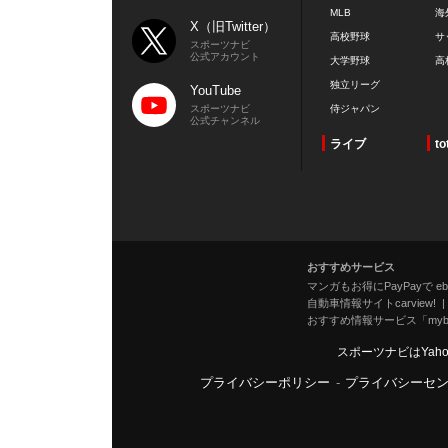
MLB
海
X（旧Twitter）
高校野球
サ
スポーツナビ
公式アカウント
大学野球
高
独立リーグ
YouTube
スポーツナビ
侍ジャパン
公式チャンネル
ライブ
to
おすすめサービス
マンガもお得にPayPayで eboo
自動車情報サイトcarview!
おすすめ情報サービス「mybe
スポーツナビはYah
プライバシーポリシー
-
プライバシーセ