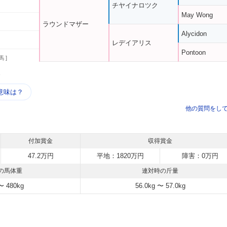
チヤイナロツク
May Wong
ラウンドマザー
Alycidon
レデイアリス
Pontoon
馬 ]
う
意味は？
他の質問をし
付加賞金
収得賞金
47.2万円
平地：1820万円
障害：0万円
の馬体重
連対時の斤量
〜 480kg
56.0kg 〜 57.0kg