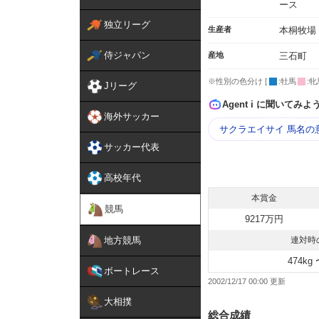
ース
独立リーグ
生産者
本桐牧場
侍ジャパン
産地
三石町
※性別の色分け [
:牡馬
:牝
Jリーグ
Agent i に聞いてみよ
海外サッカー
サクラエイサイ 馬名の
サッカー代表
高校年代
本賞金
競馬
9217万円
地方競馬
連対時
474kg 
ボートレース
2002/12/17 00:00
大相撲
総合成績