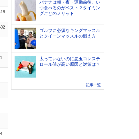
バナナは朝・夜・運動前後、い
つ食べるのがベスト？タイミン
-18
グごとのメリット
-02
ゴルフに必須なキングマッスル
とクイーンマッスルの鍛え方
01
太っていないのに悪玉コレステ
ロール値が高い原因と対策は？
記事一覧
04