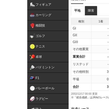
フィギュア
平地
障害
カーリング
種別
1着
格闘技
GI
-
GII
-
ゴルフ
GIII
-
テニス
その他重賞
-
重賞合計
-
卓球
リステッド
-
バドミントン
その他特別
3
F1
平場
0
合計
3
バレーボール
2002/12/17 00:00 更新
※「総合成績」はJRAのレー
ラグビー
出走レース