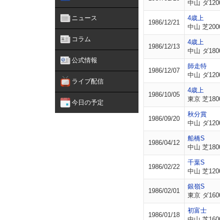
中山 ダ120
ニュース
4歳上
1986/12/21
中山 芝200
コラム
4歳上
1986/12/13
中山 ダ180
公式情報
師走特
1986/12/07
中山 ダ120
ライブ配信
4歳上
1986/10/05
東京 芝180
今日の予定
秋分賞
1986/09/20
中山 ダ120
船橋S
1986/04/12
中山 芝180
千葉S
1986/02/22
中山 芝120
銀嶺S
1986/02/01
東京 ダ160
初富士
1986/01/18
中山 芝160