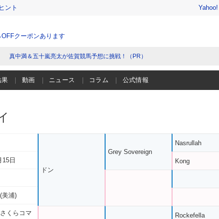
ヒント
Yahoo
％OFFクーポンあります
真中満＆五十嵐亮太が佐賀競馬予想に挑戦！（PR）
結果
動画
ニュース
コラム
公式情報
イ
Nasrullah
Grey Sovereign
月15日
Kong
ドン
(美浦)
 さくらコマ
Rockefella