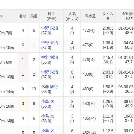
騎手
人気
タイム
通過順
ス
着順
馬番
馬体重
(斤量)
(オッズ)
差
上3F
中野 栄治
4
2:30.3
01-01-01
4
5
472(-4)
(-)
(+0.9)
48.6
0m 7頭
(57.0)
中野 栄治
4
1:38.4
04-04
6
1
476(0)
(-)
(+1.9)
50.3
0m 10頭
(57.0)
中野 栄治
4
2:15.4
01-01-01
1
2
476(-4)
(-)
(-0.1)
47.7
0m 6頭
(56.0)
中野 栄治
8
2:03.1
01-01-01
1
2
480(0)
(-)
(-0.0)
37.4
0m 10頭
(57.0)
木藤 隆行
4
1:50.5
06-06-05
9
10
480(0)
(-)
(+0.9)
36.5
0m 14頭
(56.0)
小島 太
2
1:26.0
08-08
3
6
480(-6)
(-)
(+0.9)
49.9
0m 10頭
(56.0)
小島 太
3
1:11.4
10-08
4
6
486(+4)
(-)
(+0.7)
37.1
0m 14頭
(56.0)
小島 太
6
1:12.5
09-08
5
5
482(+4)