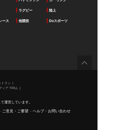
バドミントン
カーリング
ラグビー
陸上
レース
他競技
Doスポーツ
ストラン
ィア TRILL
力して運営しています。
-
ご意見・ご要望
-
ヘルプ・お問い合わせ