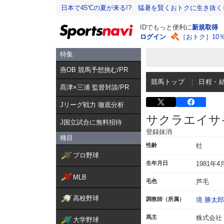
日本で45℃の夏が来る!? 猛暑を賢くおトクに生き抜く
IDでもっと便利に
新規取得
ログイン
［おトク］10
特集
燕OB 競馬予想挑む/PR
競馬トップ
日程・
髙津×三浦 監督対談/PR
Jリーグ戦力 徹底分析
サクラエイサ
J国立試合に無料招待
登録抹消
種目
性齢
牡
プロ野球
生年月日
1981年4
MLB
毛色
芦毛
高校野球
調教師（所属）
境 勝太郎
馬主
株式会社
大学野球