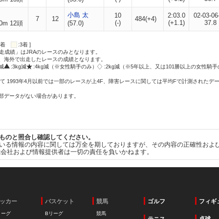
小島 太
10
2:03.0
02-03-06
7
12
484(+4)
(-)
(+1.1)
37.8
0m 12頭
(57.0)
:2着
:3着 ]
走成績」はJRAのレースのみとなります。
方、海外で出走したレースの成績となります。
g減
:3kg減
:4kg減（※女性騎手のみ）
:2kg減（※5年以上、又は101勝以上の女性騎手
て 1993年4月以前では一部のレースが上4F、障害レースに関しては平均Fで計測されたデ
一部データがない場合があります。
ものと照合し確認してください。
いる情報の内容に関しては万全を期しておりますが、その内容の正確性およ
式会社および情報提供者は一切の責任を負いかねます。
ッカー
バスケット
競馬
ゴルフ
フィギ
リーグ
Bリーグ
競馬