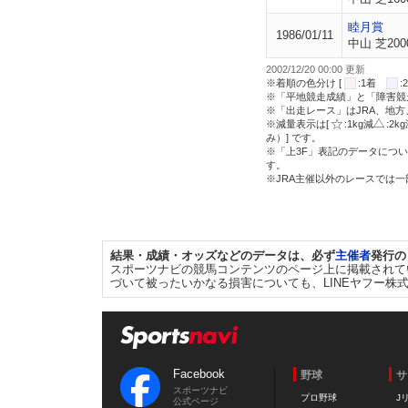
睦月賞
1986/01/11
中山 芝200
2002/12/20 00:00 更新
※着順の色分け [
:1着
※「平地競走成績」と「障害競
※「出走レース」はJRA、地
※減量表示は[
:1kg減
:2k
み）] です。
※「上3F」表記のデータについ
す。
※JRA主催以外のレースでは
結果・成績・オッズなどのデータは、必ず
主催者
発行の
スポーツナビの競馬コンテンツのページ上に掲載されて
づいて被ったいかなる損害についても、LINEヤフー株
Facebook
野球
サ
スポーツナビ
プロ野球
J
公式ページ