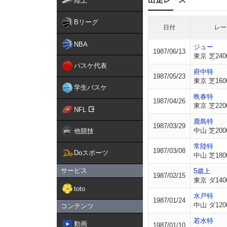
陸上
Bリーグ
日付
レー
NBA
ジュー
1987/06/13
東京 芝240
バスケ代表
府中特
1987/05/23
東京 芝160
学生バスケ
晩春特
1987/04/26
東京 芝220
NFL
鹿島特
1987/03/29
中山 芝200
他競技
常陸特
1987/03/08
Doスポーツ
中山 芝180
サービス
5歳上
1987/02/15
東京 ダ140
toto
水戸特
1987/01/24
中山 ダ120
コンテンツ
若水特
動画
1987/01/10