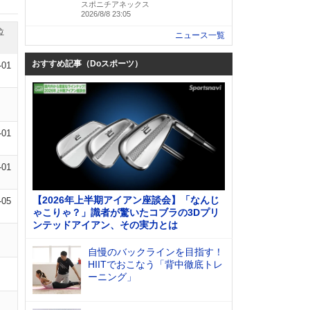
スポニチアネックス
2026/8/8 23:05
位
ニュース一覧
おすすめ記事（Doスポーツ）
-01
-01
-01
【2026年上半期アイアン座談会】「なんじ
-05
ゃこりゃ？」識者が驚いたコブラの3Dプリ
ンテッドアイアン、その実力とは
自慢のバックラインを目指す！
HIITでおこなう「背中徹底トレ
ーニング」