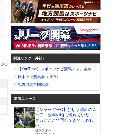
関連リンク（外部）
てみる
【YouTube】スポーツナビ競馬チャンネル
日本中央競馬会（JRA）
地方競馬全国協会
新着ニュース
【シャーガーC】びしょ濡れのム
ーア「少年の頃に憧れていたユ
タカとここで再会できてうれし
い」
日刊スポーツ