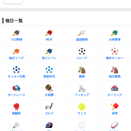
種目一覧
MLB
プロ野球
高校野球
大学野球
独立リーグ
侍ジャパン
Jリーグ
海外サッカー
サッカー代表
高校年代
競馬
地方競馬
ボートレース
大相撲
フィギュア
カーリング
格闘技
ゴルフ
テニス
卓球