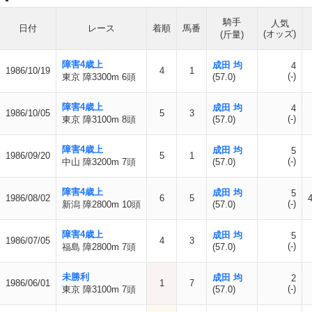
騎手
人気
日付
レース
着順
馬番
(オッズ)
(斤量)
障害4歳上
成田 均
4
1986/10/19
4
1
(-)
東京 障3300m 6頭
(57.0)
障害4歳上
成田 均
4
1986/10/05
5
3
(-)
東京 障3100m 8頭
(57.0)
障害4歳上
成田 均
5
1986/09/20
5
1
(-)
中山 障3200m 7頭
(57.0)
障害4歳上
成田 均
5
1986/08/02
6
5
(-)
新潟 障2800m 10頭
(57.0)
障害4歳上
成田 均
5
1986/07/05
4
3
(-)
福島 障2800m 7頭
(57.0)
未勝利
成田 均
2
1986/06/01
1
7
(-)
東京 障3100m 7頭
(57.0)