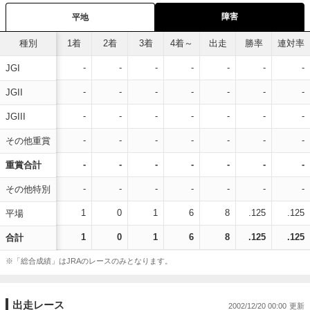
障害
平地
種別
1着
2着
3着
4着～
出走
勝率
連対率
-
-
-
-
-
-
-
JGI
-
-
-
-
-
-
-
JGII
-
-
-
-
-
-
-
JGIII
-
-
-
-
-
-
-
その他重賞
-
-
-
-
-
-
-
重賞合計
-
-
-
-
-
-
-
その他特別
1
0
1
6
8
.125
.125
平場
1
0
1
6
8
.125
.125
合計
※「総合成績」はJRAのレースのみとなります。
出走レース
2002/12/20 00:00