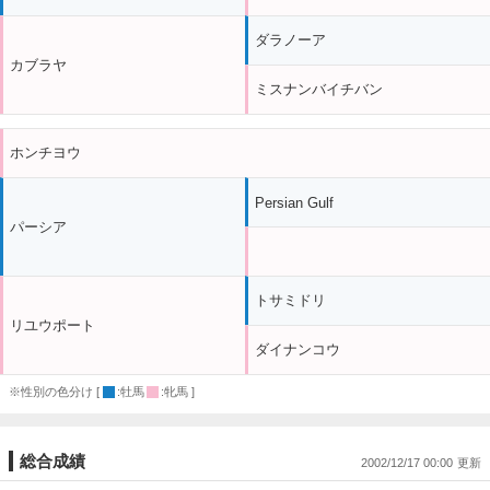
ダラノーア
カブラヤ
ミスナンバイチバン
ホンチヨウ
Persian Gulf
パーシア
トサミドリ
リユウポート
ダイナンコウ
※性別の色分け [
:牡馬
:牝馬 ]
総合成績
2002/12/17 00:00