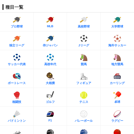
種目一覧
MLB
プロ野球
高校野球
大学野球
独立リーグ
侍ジャパン
Jリーグ
海外サッカー
サッカー代表
高校年代
競馬
地方競馬
ボートレース
大相撲
フィギュア
カーリング
格闘技
ゴルフ
テニス
卓球
F1
バドミントン
バレーボール
ラグビー