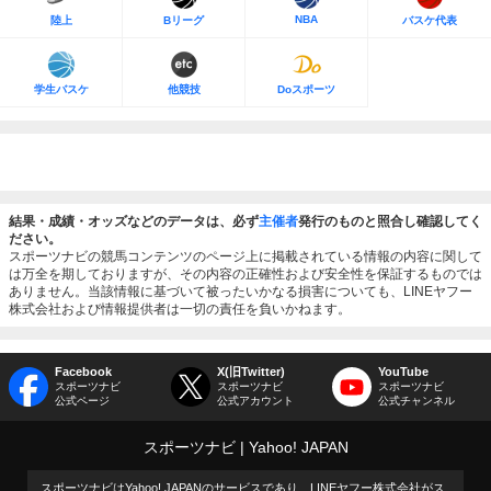
NBA
陸上
Bリーグ
バスケ代表
学生バスケ
他競技
Doスポーツ
結果・成績・オッズなどのデータは、必ず
主催者
発行のものと照合し確認してく
ださい。
スポーツナビの競馬コンテンツのページ上に掲載されている情報の内容に関して
は万全を期しておりますが、その内容の正確性および安全性を保証するものでは
ありません。当該情報に基づいて被ったいかなる損害についても、LINEヤフー
株式会社および情報提供者は一切の責任を負いかねます。
Facebook
X(旧Twitter)
YouTube
スポーツナビ
スポーツナビ
スポーツナビ
公式ページ
公式アカウント
公式チャンネル
スポーツナビ
Yahoo! JAPAN
スポーツナビはYahoo! JAPANのサービスであり、LINEヤフー株式会社がス