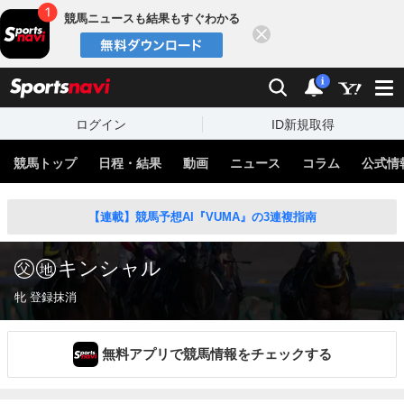
競馬ニュースも結果もすぐわかる
閉じる
スポーツナビ
検索
通知
i
ログイン
ID新規取得
競馬トップ
日程・結果
動画
ニュース
コラム
公式情
【連載】競馬予想AI『VUMA』の3連複指南
キンシャル
牝 登録抹消
無料アプリで競馬情報をチェックする