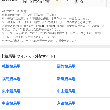
(-)
中山 ダ1700m 12頭
(54.0)
2002/12/20 00:00 更新
※着順の色分け [
:1着
:2着
:3着 ]
※「平地競走成績」と「障害競走成績」はJRAのレースのみとなります。
※「出走レース」はJRA、地方、海外で出走したレースの成績となります。
※減量表示は[
:1kg減
:2kg減
:3kg減
:4kg減（※女性騎手のみ）
:2kg減（※5
年以上、又は101勝以上の女性騎手のみ）] です。
※「上3F」表記のデータについて 1993年4月以前では一部のレースが上4F、障害レー
スに関しては平均Fで計測されたデータです。
※JRA主催以外のレースでは一部データがない場合があります。
競馬場/ウィンズ（外部サイト）
札幌競馬場
函館競馬場
福島競馬場
新潟競馬場
東京競馬場
中山競馬場
中京競馬場
京都競馬場