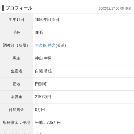
プロフィール
2002/12/17 00:00
生年月日
1980年5月8日
毛色
鹿毛
調教師（所属）
大久保 勝之
(美浦)
馬主
神山 幸男
生産者
白瀬 常雄
産地
門別町
本賞金
2157万円
付加賞金
0万円
収得賞金：平地
平地：705万円