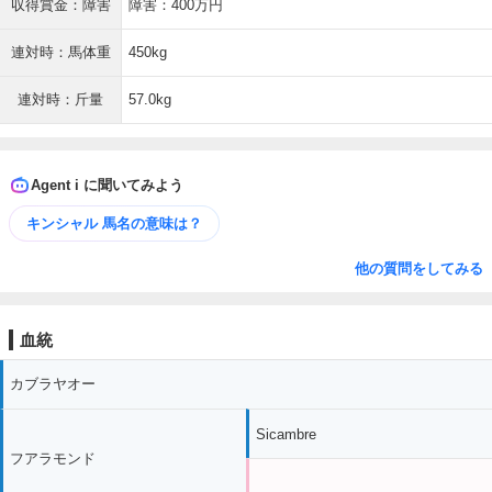
収得賞金：障害
障害：400万円
連対時：馬体重
450kg
連対時：斤量
57.0kg
Agent i に聞いてみよう
キンシャル 馬名の意味は？
他の質問をしてみる
血統
カブラヤオー
Sicambre
フアラモンド