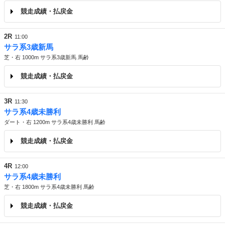
競走成績・払戻金
2R
11:00
サラ系3歳新馬
芝・右 1000m サラ系3歳新馬 馬齢
競走成績・払戻金
3R
11:30
サラ系4歳未勝利
ダート・右 1200m サラ系4歳未勝利 馬齢
競走成績・払戻金
4R
12:00
サラ系4歳未勝利
芝・右 1800m サラ系4歳未勝利 馬齢
競走成績・払戻金