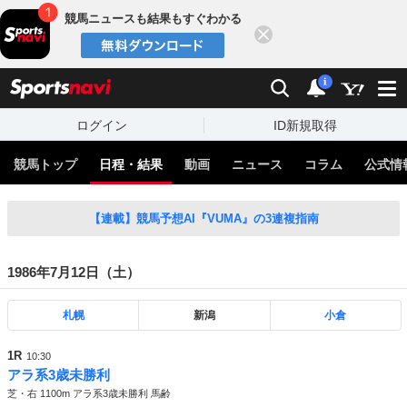
競馬ニュースも結果もすぐわかる
閉じる
スポーツナビ
検索
通知
i
ログイン
ID新規取得
競馬トップ
日程・結果
動画
ニュース
コラム
公式情
【連載】競馬予想AI『VUMA』の3連複指南
1986年7月12日（土）
札幌
新潟
小倉
1R
10:30
アラ系3歳未勝利
芝・右 1100m アラ系3歳未勝利 馬齢