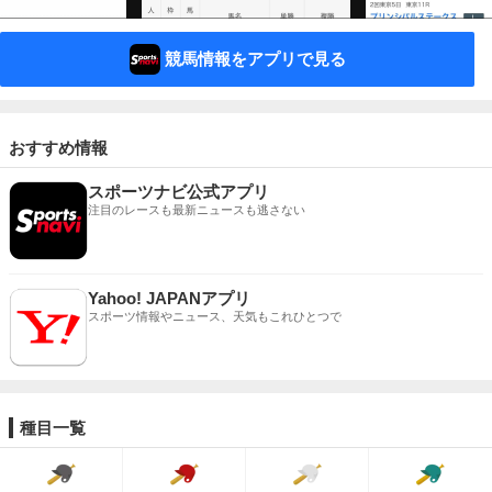
競馬情報をアプリで見る
おすすめ情報
スポーツナビ公式アプリ
注目のレースも最新ニュースも逃さない
Yahoo! JAPANアプリ
スポーツ情報やニュース、天気もこれひとつで
種目一覧