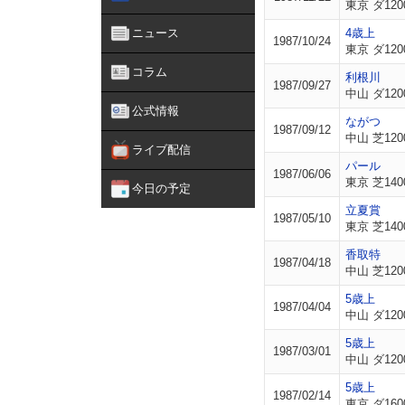
東京 ダ120
ニュース
4歳上
1987/10/24
東京 ダ120
コラム
利根川
1987/09/27
中山 ダ120
公式情報
ながつ
1987/09/12
中山 芝120
ライブ配信
パール
1987/06/06
東京 芝140
今日の予定
立夏賞
1987/05/10
東京 芝140
香取特
1987/04/18
中山 芝120
5歳上
1987/04/04
中山 ダ120
5歳上
1987/03/01
中山 ダ120
5歳上
1987/02/14
東京 ダ160