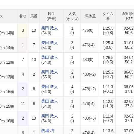
騎手
人気
タイム
通過順
ス
着順
馬番
馬体重
(斤量)
(オッズ)
差
上3F
柴田 政人
1
1:25.5
02-02
3
10
476(0)
(-)
(+0.8)
50.6
0m 14頭
(54.0)
柴田 政人
3
1:25.4
01-01
1
7
476(-4)
(-)
(-0.8)
50.2
0m 14頭
(54.0)
柴田 政人
1
1:26.8
04-04
7
10
480(0)
(-)
(+0.5)
50.2
0m 12頭
(54.0)
柴田 政人
2
1:25.2
06-05
4
2
480(+2)
(-)
(+0.7)
50.2
0m 13頭
(55.0)
柴田 政人
4
1:11.3
08-06
2
8
478(+2)
(-)
(+0.1)
37.1
0m 16頭
(54.0)
柴田 政人
1
1:12.0
02-03
11
6
476(-4)
(-)
(+1.0)
37.8
0m 15頭
(54.0)
柴田 政人
2
1:11.4
02-02
2
13
480(+6)
(-)
(+0.2)
37.1
0m 16頭
(54.0)
的場 均
2
1:13.6
07-05
6
1
474(-4)