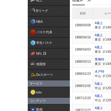
陸上
Bリーグ
日付
レー
NBA
4歳上
1988/05/08
東京 ダ140
バスケ代表
4歳上
1988/04/16
東京 ダ140
学生バスケ
4歳上
1988/04/03
東京 ダ140
NFL
青梅特
1988/03/13
東京 ダ140
他競技
水戸特
1988/01/23
Doスポーツ
中山 ダ120
サービス
5歳上
1988/01/05
中山 ダ120
toto
4歳上
1987/12/20
中山 ダ120
コンテンツ
4歳上
動画
1987/11/22