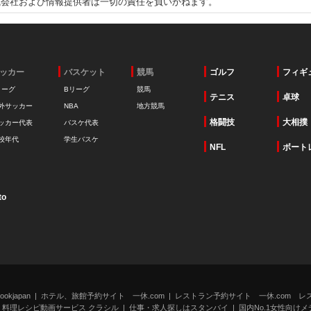
式会社および情報提供者は一切の責任を負いかねます。
ッカー
バスケット
競馬
ゴルフ
フィギ
リーグ
Bリーグ
競馬
テニス
卓球
外サッカー
NBA
地方競馬
格闘技
大相撲
ッカー代表
バスケ代表
校年代
学生バスケ
NFL
ボート
to
kjapan
ホテル、旅館予約サイト 一休.com
レストラン予約サイト 一休.com レ
料理レシピ動画サービス クラシル
仕事・求人探しはスタンバイ
国内No.1女性向けメデ