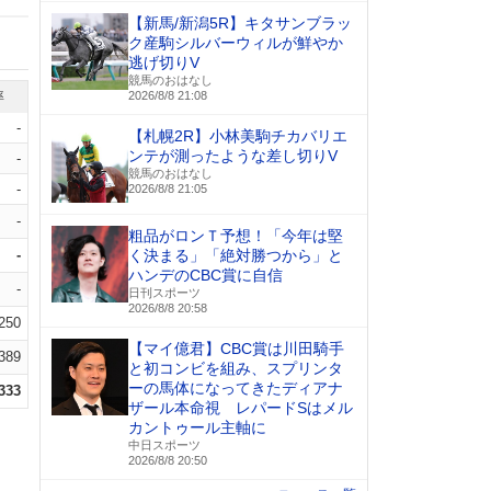
【新馬/新潟5R】キタサンブラッ
ク産駒シルバーウィルが鮮やか
逃げ切りV
競馬のおはなし
率
2026/8/8 21:08
-
【札幌2R】小林美駒チカバリエ
ンテが測ったような差し切りV
-
競馬のおはなし
-
2026/8/8 21:05
-
粗品がロンＴ予想！「今年は堅
-
く決まる」「絶対勝つから」と
ハンデのCBC賞に自信
-
日刊スポーツ
2026/8/8 20:58
.250
【マイ億君】CBC賞は川田騎手
.389
と初コンビを組み、スプリンタ
ーの馬体になってきたディアナ
.333
ザール本命視 レパードSはメル
カントゥール主軸に
中日スポーツ
2026/8/8 20:50