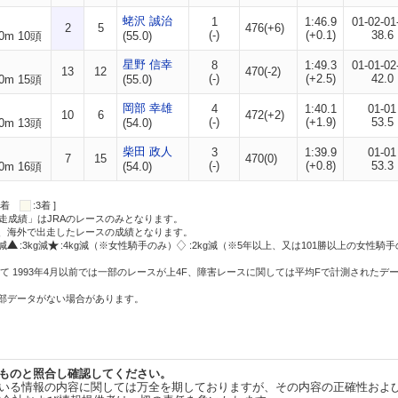
蛯沢 誠治
1
1:46.9
01-02-01
2
5
476(+6)
(-)
(+0.1)
38.6
0m 10頭
(55.0)
星野 信幸
8
1:49.3
01-01-02
13
12
470(-2)
(-)
(+2.5)
42.0
0m 15頭
(55.0)
岡部 幸雄
4
1:40.1
01-01
10
6
472(+2)
(-)
(+1.9)
53.5
0m 13頭
(54.0)
柴田 政人
3
1:39.9
01-01
7
15
470(0)
(-)
(+0.8)
53.3
0m 16頭
(54.0)
:2着
:3着 ]
走成績」はJRAのレースのみとなります。
方、海外で出走したレースの成績となります。
g減
:3kg減
:4kg減（※女性騎手のみ）
:2kg減（※5年以上、又は101勝以上の女性騎手
て 1993年4月以前では一部のレースが上4F、障害レースに関しては平均Fで計測されたデ
一部データがない場合があります。
ものと照合し確認してください。
いる情報の内容に関しては万全を期しておりますが、その内容の正確性およ