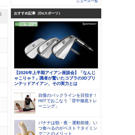
ニュース一覧
おすすめ記事（Doスポーツ）
位
【2026年上半期アイアン座談会】「なんじ
ゃこりゃ？」識者が驚いたコブラの3Dプリ
ンテッドアイアン、その実力とは
自慢のバックラインを目指す！
HIITでおこなう「背中徹底トレ
ーニング」
バナナは朝・夜・運動前後、い
つ食べるのがベスト？タイミン
グごとのメリット