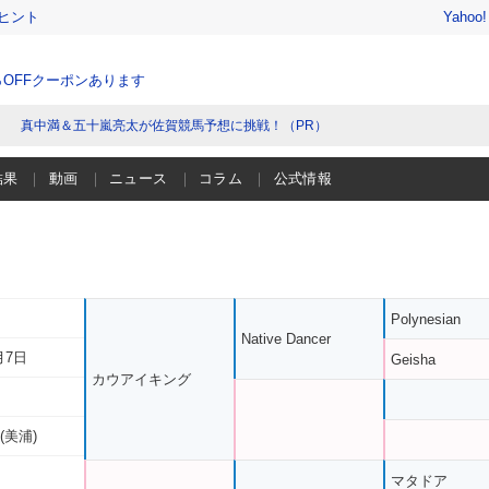
ヒント
Yahoo
％OFFクーポンあります
真中満＆五十嵐亮太が佐賀競馬予想に挑戦！（PR）
結果
動画
ニュース
コラム
公式情報
Polynesian
Native Dancer
月7日
Geisha
カウアイキング
(美浦)
マタドア