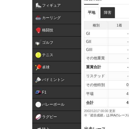
フィギュア
平地
障害
カーリング
種別
1着
格闘技
GI
-
GII
-
ゴルフ
GIII
-
テニス
その他重賞
-
重賞合計
-
卓球
リステッド
-
バドミントン
その他特別
0
F1
平場
4
合計
4
バレーボール
2002/12/17 00:00 更新
※「総合成績」はJRAのレー
ラグビー
出走レース