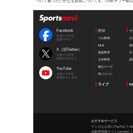
づいて被ったいかなる損害についても、LINEヤフー株
Facebook
野球
サ
スポーツナビ
プロ野球
J
公式ページ
MLB
海
X（旧Twitter）
高校野球
サ
スポーツナビ
公式アカウント
大学野球
高
独立リーグ
YouTube
スポーツナビ
侍ジャパン
公式チャンネル
ライブ
to
おすすめサービス
マンガもお得にPayPayで eboo
自動車情報サイトcarview!