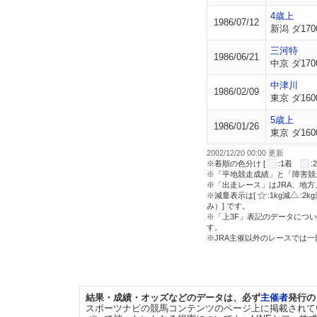
4歳上
1986/07/12
新潟 ダ170
三河特
1986/06/21
中京 ダ170
中津川
1986/02/09
東京 ダ160
5歳上
1986/01/26
東京 ダ160
2002/12/20 00:00 更新
※着順の色分け [
:1着
※「平地競走成績」と「障害競
※「出走レース」はJRA、地
※減量表示は[
:1kg減
:2k
み）] です。
※「上3F」表記のデータについ
す。
※JRA主催以外のレースでは
結果・成績・オッズなどのデータは、必ず
主催者
発行の
スポーツナビの競馬コンテンツのページ上に掲載されて