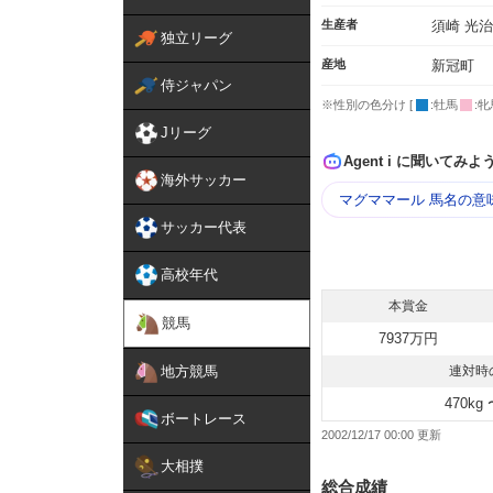
生産者
須崎 光治
独立リーグ
産地
新冠町
侍ジャパン
※性別の色分け [
:牡馬
:牝
Jリーグ
Agent i に聞いてみよ
海外サッカー
マグママール 馬名の意
サッカー代表
高校年代
本賞金
競馬
7937万円
地方競馬
連対時
470kg 
ボートレース
2002/12/17 00:00
大相撲
総合成績