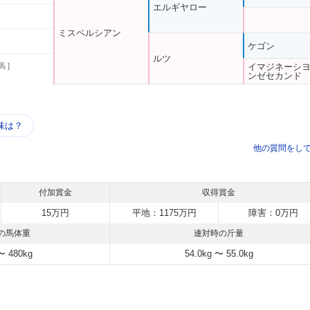
エルギヤロー
ミスペルシアン
ケゴン
ルツ
馬 ]
イマジネーシ
ンゼセカンド
う
味は？
他の質問をし
付加賞金
収得賞金
15万円
平地：1175万円
障害：0万円
の馬体重
連対時の斤量
〜 480kg
54.0kg 〜 55.0kg