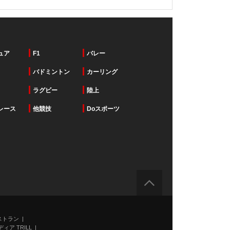
ュア
F1
バレー
バドミントン
カーリング
ラグビー
陸上
レース
他競技
Doスポーツ
ストラン
ィア TRILL