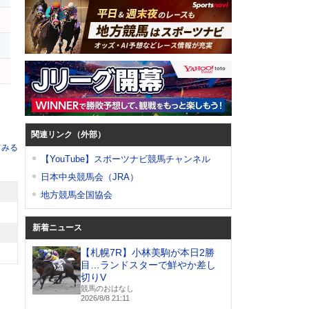
ヨ
関連リンク（外部）
てみる
【YouTube】スポーツナビ競馬チャンネル
日本中央競馬会（JRA）
地方競馬全国協会
新着ニュース
【札幌7R】小林美駒が本日2勝
目…ランドスターで鮮やか差し
切りV
競馬のおはなし
2026/8/8 21:11