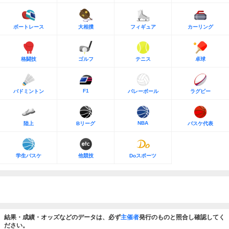
ボートレース
大相撲
フィギュア
カーリング
格闘技
ゴルフ
テニス
卓球
F1
バドミントン
バレーボール
ラグビー
NBA
陸上
Bリーグ
バスケ代表
学生バスケ
他競技
Doスポーツ
結果・成績・オッズなどのデータは、必ず
主催者
発行のものと照合し確認してく
ださい。