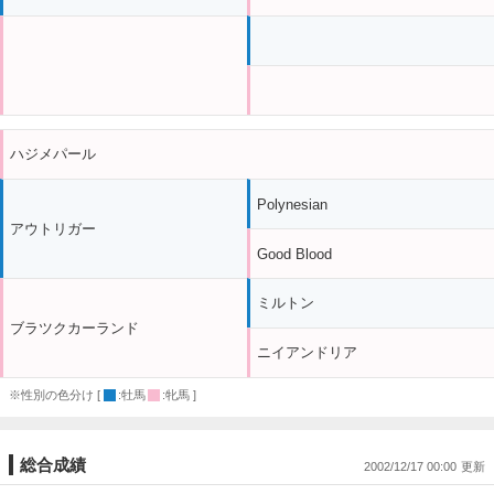
ハジメパール
Polynesian
アウトリガー
Good Blood
ミルトン
ブラツクカーランド
ニイアンドリア
※性別の色分け [
:牡馬
:牝馬 ]
総合成績
2002/12/17 00:00