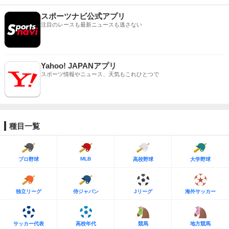
スポーツナビ公式アプリ
注目のレースも最新ニュースも逃さない
Yahoo! JAPANアプリ
スポーツ情報やニュース、天気もこれひとつで
種目一覧
MLB
プロ野球
高校野球
大学野球
独立リーグ
侍ジャパン
Jリーグ
海外サッカー
サッカー代表
高校年代
競馬
地方競馬