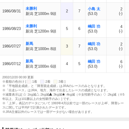
未勝利
小島 太
2
1986/08/31
2
7
(-)
新潟 芝1000m 9頭
(53.0)
未勝利
嶋田 功
4
1986/08/23
5
6
(-)
新潟 芝1200m 9頭
(53.0)
新馬
嶋田 功
2
1986/07/27
3
7
(-)
新潟 芝1000m 8頭
(53.0)
新馬
嶋田 功
6
1986/07/12
4
5
(-)
新潟 芝1000m 6頭
(53.0)
2002/12/20 00:00 更新
※着順の色分け [
:1着
:2着
:3着 ]
※「平地競走成績」と「障害競走成績」はJRAのレースのみとなります。
※「出走レース」はJRA、地方、海外で出走したレースの成績となります。
※減量表示は[
:1kg減
:2kg減
:3kg減
:4kg減（※女性騎手のみ）
:2kg減（※5
年以上、又は101勝以上の女性騎手のみ）] です。
※「上3F」表記のデータについて 1993年4月以前では一部のレースが上4F、障害レー
スに関しては平均Fで計測されたデータです。
※JRA主催以外のレースでは一部データがない場合があります。