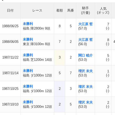
騎手
人気
日付
レース
着順
馬番
(オッズ)
(斤量)
未勝利
大江原 哲
7
1988/06/25
8
5
(-)
福島 障2800m 9頭
(57.0)
未勝利
大江原 哲
8
1988/06/05
7
2
(-)
東京 障3100m 8頭
(56.0)
未勝利
関口 睦介
5
1987/11/22
3
2
(-)
福島 芝1200m 14頭
(53.0)
未勝利
増沢 末夫
1
1987/11/14
5
7
(-)
福島 ダ1000m 12頭
(53.0)
未勝利
増沢 末夫
2
1987/10/25
2
3
(-)
福島 ダ1000m 12頭
(53.0)
未勝利
増沢 末夫
2
1987/10/10
2
5
(-)
福島 ダ1000m 12頭
(53.0)