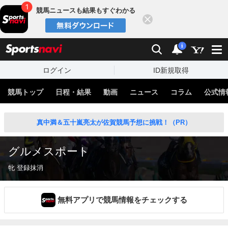
競馬ニュースも結果もすぐわかる
閉じる
スポーツナビ
検索
通知
i
ログイン
ID新規取得
競馬トップ
日程・結果
動画
ニュース
コラム
公式情
真中満＆五十嵐亮太が佐賀競馬予想に挑戦！（PR）
グルメスポート
牝 登録抹消
無料アプリで競馬情報をチェックする