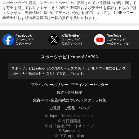
スポーツナビの競馬コンテンツのページ上に掲載されている情報の内容に関して
は万全を期しておりますが、その内容の正確性および安全性を保証するものでは
ありません。当該情報に基づいて被ったいかなる損害についても、LINEヤフー
株式会社および情報提供者は一切の責任を負いかねます。
Facebook
X(旧Twitter)
YouTube
スポーツナビ
スポーツナビ
スポーツナビ
公式ページ
公式アカウント
公式チャンネル
スポーツナビ
Yahoo! JAPAN
スポーツナビはYahoo! JAPANのサービスであり、LINEヤフー株式会社がス
ポーツナビ株式会社と協力して運営しています。
プライバシーポリシー
プライバシーセンター
規約
会社概要
免責事項
広告掲載について
スタッフ募集
ご意見・ご要望
ヘルプ
© Japan Racing Association.
© 毎日新聞社
© 株式会社グラッドキューブ
© Sportsnavi
© LY Corporation