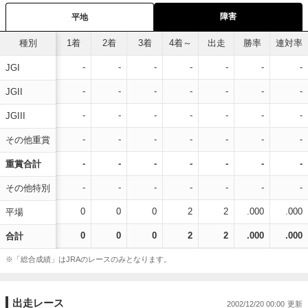
障害
平地
種別
1着
2着
3着
4着～
出走
勝率
連対率
-
-
-
-
-
-
-
JGI
-
-
-
-
-
-
-
JGII
-
-
-
-
-
-
-
JGIII
-
-
-
-
-
-
-
その他重賞
-
-
-
-
-
-
-
重賞合計
-
-
-
-
-
-
-
その他特別
0
0
0
2
2
.000
.000
平場
0
0
0
2
2
.000
.000
合計
※「総合成績」はJRAのレースのみとなります。
出走レース
2002/12/20 00:00