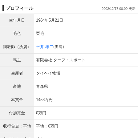
プロフィール
2002/12/17 00:00
生年月日
1984年5月21日
毛色
栗毛
調教師（所属）
平井 雄二
(美浦)
馬主
有限会社 ターフ・スポート
生産者
タイヘイ牧場
産地
青森県
本賞金
1453万円
付加賞金
0万円
収得賞金：平地
平地：0万円