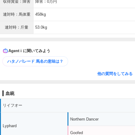
収得賞金：障害
障害：0万円
連対時：馬体重
458kg
連対時：斤量
53.0kg
Agent i に聞いてみよう
ハタノパレード 馬名の意味は？
他の質問をしてみる
血統
リイフオー
Northern Dancer
Lyphard
Goofed