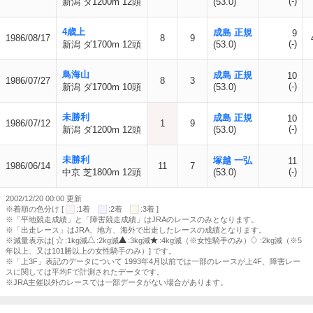
(-)
新潟 ダ1200m 12頭
(53.0)
4歳上
成島 正規
9
1986/08/17
8
9
(-)
新潟 ダ1700m 12頭
(53.0)
鳥海山
成島 正規
10
1986/07/27
8
3
(-)
新潟 ダ1700m 10頭
(53.0)
未勝利
成島 正規
10
1986/07/12
1
9
(-)
新潟 ダ1200m 12頭
(53.0)
未勝利
塚越 一弘
11
1986/06/14
11
7
(-)
中京 芝1800m 12頭
(53.0)
2002/12/20 00:00 更新
※着順の色分け [
:1着
:2着
:3着 ]
※「平地競走成績」と「障害競走成績」はJRAのレースのみとなります。
※「出走レース」はJRA、地方、海外で出走したレースの成績となります。
※減量表示は[
:1kg減
:2kg減
:3kg減
:4kg減（※女性騎手のみ）
:2kg減（※5
年以上、又は101勝以上の女性騎手のみ）] です。
※「上3F」表記のデータについて 1993年4月以前では一部のレースが上4F、障害レー
スに関しては平均Fで計測されたデータです。
※JRA主催以外のレースでは一部データがない場合があります。