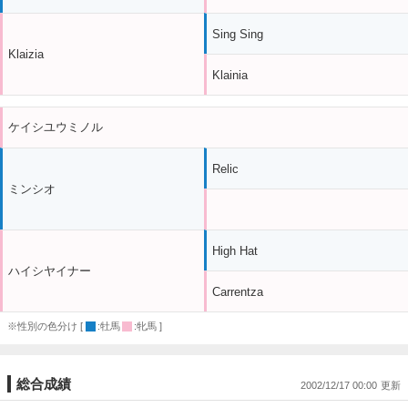
Sing Sing
Klaizia
Klainia
ケイシユウミノル
Relic
ミンシオ
High Hat
ハイシヤイナー
Carrentza
※性別の色分け [
:牡馬
:牝馬 ]
総合成績
2002/12/17 00:00