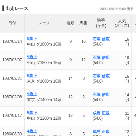
出走レース
2002/12/20 00:00
騎手
人気
日付
レース
着順
馬番
(オッズ)
(斤量)
5歳上
石塚 信広
16
1987/03/14
9
16
(-)
中山 ダ1800m 16頭
(54.0)
5歳上
石塚 信広
16
1987/03/07
9
12
(-)
中山 ダ1800m 16頭
(54.0)
5歳上
石塚 信広
16
1987/02/21
14
8
(-)
東京 ダ1600m 16頭
(54.0)
5歳上
石塚 信広
14
1987/02/08
12
2
(-)
東京 ダ1400m 14頭
(54.0)
5歳上
成島 正規
11
1987/01/17
12
5
4
(-)
中山 ダ1200m 12頭
(54.0)
4歳上
成島 正規
12
1986/08/30
8
5