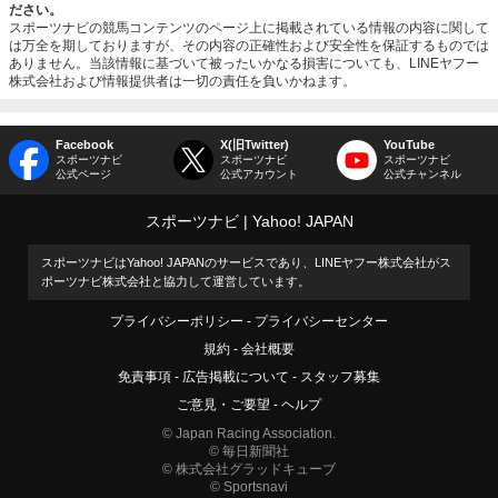
ださい。
スポーツナビの競馬コンテンツのページ上に掲載されている情報の内容に関して
は万全を期しておりますが、その内容の正確性および安全性を保証するものでは
ありません。当該情報に基づいて被ったいかなる損害についても、LINEヤフー
株式会社および情報提供者は一切の責任を負いかねます。
Facebook
X(旧Twitter)
YouTube
スポーツナビ
スポーツナビ
スポーツナビ
公式ページ
公式アカウント
公式チャンネル
スポーツナビ
Yahoo! JAPAN
スポーツナビはYahoo! JAPANのサービスであり、LINEヤフー株式会社がス
ポーツナビ株式会社と協力して運営しています。
プライバシーポリシー
プライバシーセンター
規約
会社概要
免責事項
広告掲載について
スタッフ募集
ご意見・ご要望
ヘルプ
© Japan Racing Association.
© 毎日新聞社
© 株式会社グラッドキューブ
© Sportsnavi