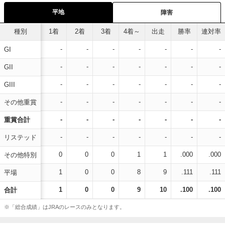
平地
障害
種別
1着
2着
3着
4着～
出走
勝率
連対率
-
-
-
-
-
-
-
GI
-
-
-
-
-
-
-
GII
-
-
-
-
-
-
-
GIII
-
-
-
-
-
-
-
その他重賞
-
-
-
-
-
-
-
重賞合計
-
-
-
-
-
-
-
リステッド
0
0
0
1
1
.000
.000
その他特別
1
0
0
8
9
.111
.111
平場
1
0
0
9
10
.100
.100
合計
※「総合成績」はJRAのレースのみとなります。