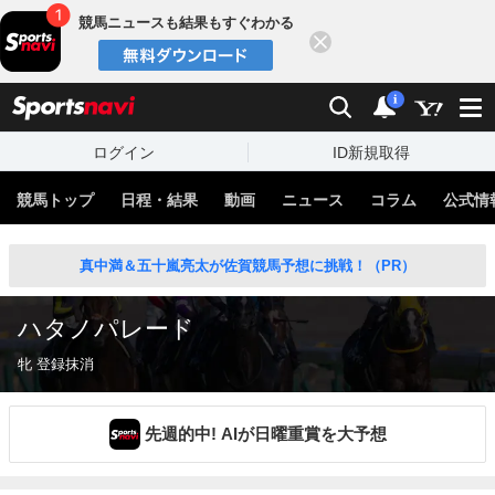
競馬ニュースも結果もすぐわかる
閉じる
スポーツナビ
検索
通知
i
ログイン
ID新規取得
競馬トップ
日程・結果
動画
ニュース
コラム
公式情
真中満＆五十嵐亮太が佐賀競馬予想に挑戦！（PR）
ハタノパレード
牝 登録抹消
先週的中! AIが日曜重賞を大予想