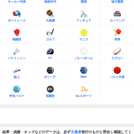
サッカー代表
高校年代
競馬
地方競馬
ボートレース
大相撲
フィギュア
カーリング
格闘技
ゴルフ
テニス
卓球
F1
バドミントン
バレーボール
ラグビー
NBA
陸上
Bリーグ
バスケ代表
学生バスケ
他競技
Doスポーツ
結果・成績・オッズなどのデータは、必ず
主催者
発行のものと照合し確認してく