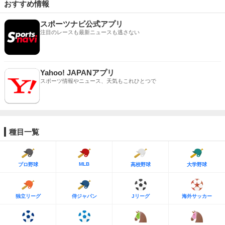
おすすめ情報
スポーツナビ公式アプリ
注目のレースも最新ニュースも逃さない
Yahoo! JAPANアプリ
スポーツ情報やニュース、天気もこれひとつで
種目一覧
MLB
プロ野球
高校野球
大学野球
独立リーグ
侍ジャパン
Jリーグ
海外サッカー