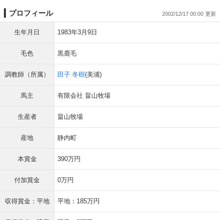
プロフィール
2002/12/17 00:00
生年月日
1983年3月9日
毛色
黒鹿毛
調教師（所属）
田子 冬樹
(美浦)
馬主
有限会社 畠山牧場
生産者
畠山牧場
産地
静内町
本賞金
390万円
付加賞金
0万円
収得賞金：平地
平地：185万円