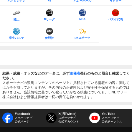
F1
バドミントン
バレーボール
ラグビー
NBA
陸上
Bリーグ
バスケ代表
学生バスケ
他競技
Doスポーツ
結果・成績・オッズなどのデータは、必ず
主催者
発行のものと照合し確認してく
ださい。
スポーツナビの競馬コンテンツのページ上に掲載されている情報の内容に関して
は万全を期しておりますが、その内容の正確性および安全性を保証するものでは
ありません。当該情報に基づいて被ったいかなる損害についても、LINEヤフー
株式会社および情報提供者は一切の責任を負いかねます。
Facebook
X(旧Twitter)
YouTube
スポーツナビ
スポーツナビ
スポーツナビ
公式ページ
公式アカウント
公式チャンネル