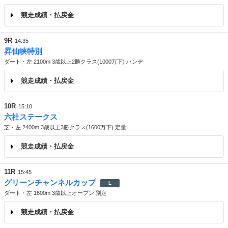
競走成績・払戻金
9R
14:35
昇仙峡特別
ダート・左 2100m 3歳以上2勝クラス(1000万下) ハンデ
競走成績・払戻金
10R
15:10
六社ステークス
芝・左 2400m 3歳以上3勝クラス(1600万下) 定量
競走成績・払戻金
11R
15:45
グリーンチャンネルカップ
L
ダート・左 1600m 3歳以上オープン 別定
競走成績・払戻金