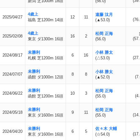
(39.
新潟 芝1000m 18頭
(56.0)
4歳上
遠藤 汰月
2025/04/27
12
11
(76.
福島 芝1200m 14頭
(▲53.0)
4歳上
松岡 正海
2025/02/08
16
2
(57.
東京 ダ1300m 16頭
(56.0)
未勝利
小林 勝太
2024/08/17
6
16
(27.
札幌 芝1200m 16頭
(△53.0)
未勝利
小林 勝太
2024/07/07
8
8
(7.
函館 ダ1000m 12頭
(▲52.0)
未勝利
松岡 正海
2024/06/22
10
3
(4.
函館 芝1200m 16頭
(55.0)
未勝利
松岡 正海
2024/05/18
9
11
(14.
東京 ダ1600m 16頭
(55.0)
未勝利
佐々木 大輔
2024/04/20
6
5
(17.
東京 ダ1600m 16頭
(☆54.0)