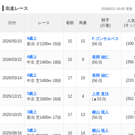
出走レース
2026/5/11 00:00
騎手
人気
日付
レース
着順
馬番
(オッ
(斤量)
4歳上
F.ゴンサルベス
2026/05/10
15
15
(100.
新潟 ダ1200m 15頭
(56.0)
4歳上
長岡 禎仁
2026/03/22
15
8
(356.
中京 芝1400m 18頭
(56.0)
4歳上
長岡 禎仁
2026/03/14
17
10
(210.
中京 芝1400m 18頭
(56.0)
3歳上
上里 直汰
2025/12/21
12
4
(352.
中京 芝1600m 16頭
(▲53.0)
3歳上
横山 琉人
2025/10/25
17
13
(150.
新潟 芝1400m 17頭
(56.0)
3歳上
横山 琉人
2025/08/16
10
14