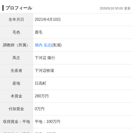
プロフィール
2026/5/18 00:00
生年月日
2021年4月10日
毛色
鹿毛
調教師（所属）
堀内 岳志
(美浦)
馬主
下河辺 隆行
生産者
下河辺牧場
産地
日高町
本賞金
280万円
付加賞金
0万円
収得賞金：平地
平地：100万円