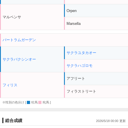
Orpen
マルペンサ
Marsella
バートラムガーデン
サクラユタカオー
サクラバクシンオー
サクラハゴロモ
アフリート
フィリス
フィラストリート
※性別の色分け [
:牡馬
:牝馬 ]
総合成績
2026/5/18 00:00