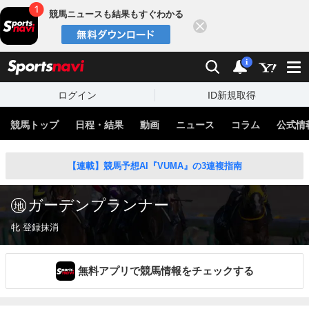
競馬ニュースも結果もすぐわかる
閉じる
スポーツナビ
検索
通知
i
ログイン
ID新規取得
競馬トップ
日程・結果
動画
ニュース
コラム
公式情
【連載】競馬予想AI『VUMA』の3連複指南
ガーデンプランナー
牝 登録抹消
無料アプリで競馬情報をチェックする