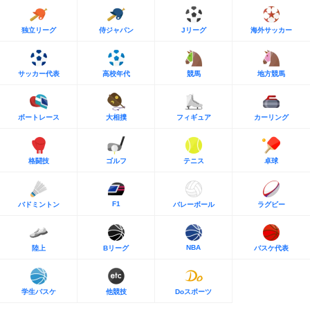
独立リーグ
侍ジャパン
Jリーグ
海外サッカー
サッカー代表
高校年代
競馬
地方競馬
ボートレース
大相撲
フィギュア
カーリング
格闘技
ゴルフ
テニス
卓球
F1
バドミントン
バレーボール
ラグビー
NBA
陸上
Bリーグ
バスケ代表
学生バスケ
他競技
Doスポーツ