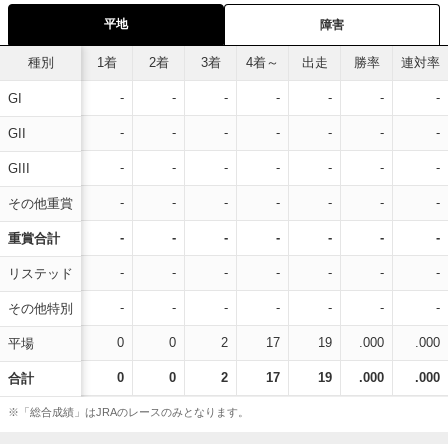
平地
障害
種別
1着
2着
3着
4着～
出走
勝率
連対率
-
-
-
-
-
-
-
GI
-
-
-
-
-
-
-
GII
-
-
-
-
-
-
-
GIII
-
-
-
-
-
-
-
その他重賞
-
-
-
-
-
-
-
重賞合計
-
-
-
-
-
-
-
リステッド
-
-
-
-
-
-
-
その他特別
0
0
2
17
19
.000
.000
平場
0
0
2
17
19
.000
.000
合計
※「総合成績」はJRAのレースのみとなります。