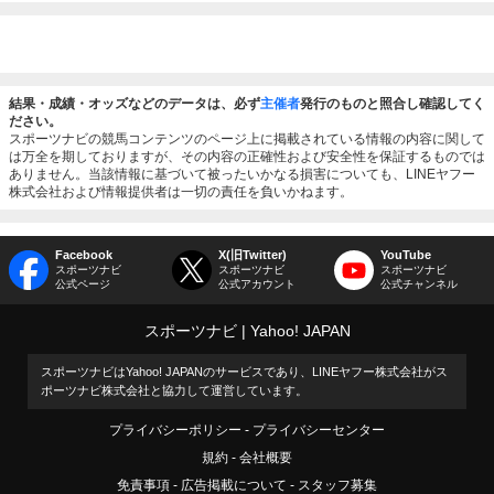
結果・成績・オッズなどのデータは、必ず
主催者
発行のものと照合し確認してく
ださい。
スポーツナビの競馬コンテンツのページ上に掲載されている情報の内容に関して
は万全を期しておりますが、その内容の正確性および安全性を保証するものでは
ありません。当該情報に基づいて被ったいかなる損害についても、LINEヤフー
株式会社および情報提供者は一切の責任を負いかねます。
Facebook
X(旧Twitter)
YouTube
スポーツナビ
スポーツナビ
スポーツナビ
公式ページ
公式アカウント
公式チャンネル
スポーツナビ
Yahoo! JAPAN
スポーツナビはYahoo! JAPANのサービスであり、LINEヤフー株式会社がス
ポーツナビ株式会社と協力して運営しています。
プライバシーポリシー
プライバシーセンター
規約
会社概要
免責事項
広告掲載について
スタッフ募集