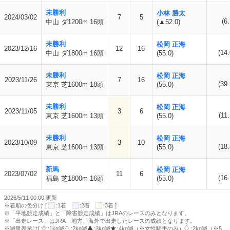
未勝利
小林 勝太
2024/03/02
7
5
(6.
中山 ダ1200m 16頭
(▲52.0)
未勝利
松岡 正海
2023/12/16
12
16
(14.
中山 ダ1800m 16頭
(55.0)
未勝利
松岡 正海
2023/11/26
7
16
(39.
東京 芝1600m 18頭
(55.0)
未勝利
松岡 正海
2023/11/05
3
6
(11.
東京 芝1600m 13頭
(55.0)
未勝利
松岡 正海
2023/10/09
3
10
(18.
東京 芝1600m 13頭
(55.0)
新馬
松岡 正海
2023/07/02
11
6
(16.
福島 芝1800m 16頭
(55.0)
2026/5/11 00:00 更新
※着順の色分け [
:1着
:2着
:3着 ]
※「平地競走成績」と「障害競走成績」はJRAのレースのみとなります。
※「出走レース」はJRA、地方、海外で出走したレースの成績となります。
※減量表示は[
:1kg減
:2kg減
:3kg減
:4kg減（※女性騎手のみ）
:2kg減（※5