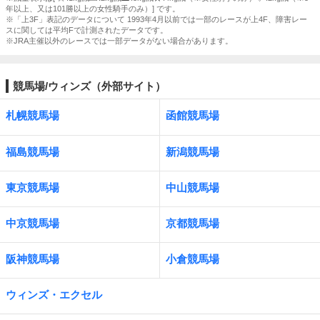
年以上、又は101勝以上の女性騎手のみ）] です。
※「上3F」表記のデータについて 1993年4月以前では一部のレースが上4F、障害レー
スに関しては平均Fで計測されたデータです。
※JRA主催以外のレースでは一部データがない場合があります。
競馬場/ウィンズ（外部サイト）
札幌競馬場
函館競馬場
福島競馬場
新潟競馬場
東京競馬場
中山競馬場
中京競馬場
京都競馬場
阪神競馬場
小倉競馬場
ウィンズ・エクセル