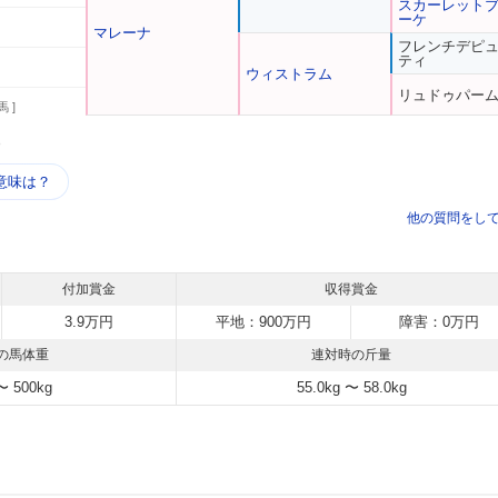
スカーレット
ーケ
マレーナ
フレンチデピ
ティ
ウィストラム
リュドゥパー
馬 ]
う
意味は？
他の質問をし
付加賞金
収得賞金
3.9万円
平地：900万円
障害：0万円
の馬体重
連対時の斤量
〜 500kg
55.0kg 〜 58.0kg