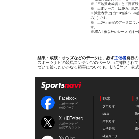
※「平地競走成績」と「障害競
※「出走レース」はJRA、地
※減量表示は[
:1kg減
:2k
み）] です。
※「上3F」表記のデータについ
す。
※JRA主催以外のレースでは
結果・成績・オッズなどのデータは、必ず
主催者
発行の
スポーツナビの競馬コンテンツのページ上に掲載されて
づいて被ったいかなる損害についても、LINEヤフー株
Facebook
野球
サ
スポーツナビ
プロ野球
J
公式ページ
MLB
海
X（旧Twitter）
高校野球
サ
スポーツナビ
公式アカウント
大学野球
高
独立リーグ
YouTube