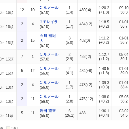
C.ルメール
1
1:20.2
09-10
12
10
480(-4)
(1.4)
(+1.8)
38.3
0m 16頭
(57.0)
J.モレイラ
1
1:18.5
01-01
2
4
484(+2)
(1.7)
(+0.2)
36.7
0m 16頭
(57.0)
石川 裕紀
3
1:11.2
01-01
2
15
482(0)
人
(5.0)
(+0.2)
36.7
0m 16頭
(57.0)
C.ルメール
2
1:12.7
05-04
7
1
482(-2)
(2.9)
(+1.2)
39.1
0m 16頭
(57.0)
C.ルメール
2
1:40.5
01-01
5
12
484(+6)
(4.1)
(+1.8)
39.0
0m 16頭
(56.0)
C.ルメール
1
1:39.3
01-01
2
4
478(+2)
(1.7)
(+0.3)
38.4
0m 13頭
(56.0)
C.ルメール
1
1:38.0
05-05
2
11
476(-12)
(2.8)
(+0.2)
38.2
0m 13頭
(56.0)
岩田 望来
6
1:36.1
02-02
5
11
488
(26.2)
(+0.4)
34.5
0m 11頭
(55.0)
:2着
:3着 ]