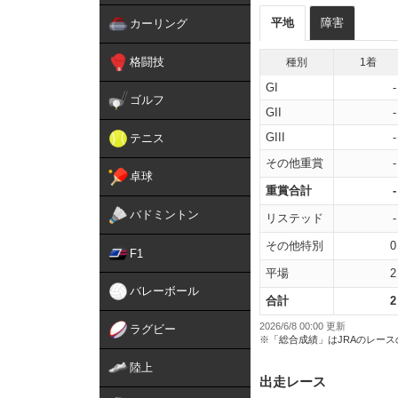
平地
障害
カーリング
格闘技
種別
1着
GI
-
ゴルフ
GII
-
GIII
-
テニス
その他重賞
-
卓球
重賞合計
-
バドミントン
リステッド
-
その他特別
0
F1
平場
2
バレーボール
合計
2
2026/6/8 00:00 更新
ラグビー
※「総合成績」はJRAのレー
陸上
出走レース