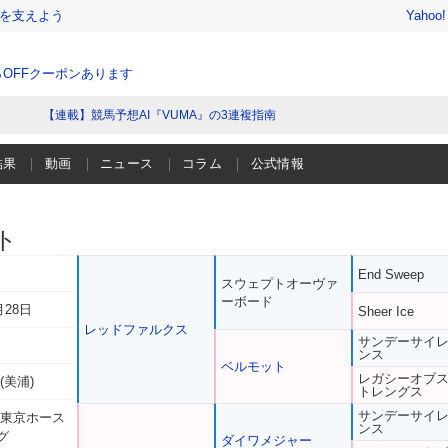
を支えよう
Yahoo
％OFFクーポンあります
【連載】競馬予想AI『VUMA』の3連複指南
結果
動画
ニュース
コラム
公式情報
ト
End Sweep
スウェプトオーヴァ
ーボード
月28日
Sheer Ice
レッドファルクス
サンデーサイ
ンス
ベルモット
レガシーオブ
(美浦)
トレングス
サンデーサイ
 東京ホース
ンス
グ
ダイワメジャー