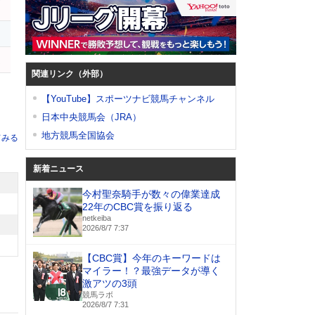
ブ
ュ
ム
関連リンク（外部）
【YouTube】スポーツナビ競馬チャンネル
日本中央競馬会（JRA）
地方競馬全国協会
てみる
新着ニュース
今村聖奈騎手が数々の偉業達成
22年のCBC賞を振り返る
netkeiba
2026/8/7 7:37
【CBC賞】今年のキーワードは
マイラー！？最強データが導く
激アツの3頭
競馬ラボ
2026/8/7 7:31