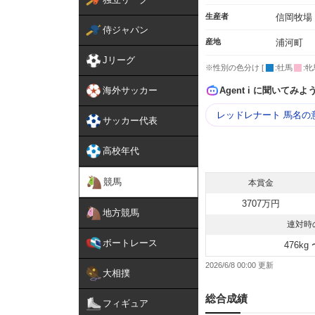
生産者
信岡牧場
侍ジャパン
産地
浦河町
Jリーグ
※性別の色分け [
:牡馬
:牝
海外サッカー
Agent i に聞いてみよ
レッドレナート 馬名の
サッカー代表
高校年代
競馬
本賞金
3707万円
地方競馬
連対時
ボートレース
476kg 
2026/6/8 00:00
大相撲
総合成績
フィギュア