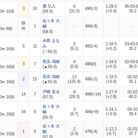
黛 弘人
6
1:29.5
05-03-
3
10
490(-2)
(31.5)
(+0.4)
35.2
0m 11頭
(58.0)
佐々木 大
除
1
-
484(-8)
-
輔
0m 9頭
外
(58.0)
永島 まな
2
1:34.5
03-03-
5
11
み
492(-4)
(5.1)
(+0.2)
35.2
0m 16頭
(◇56.0)
長浜 鴻緒
4
1:34.6
02-03-
3
7
496(0)
(5.6)
(+0.2)
36.0
0m 16頭
(▲55.0)
長浜 鴻緒
13
1:33.5
02-02
2
15
496(-2)
(125.9)
(+0.0)
35.1
0m 16頭
(▲55.0)
戸崎 圭太
9
1:27.9
02-02
14
7
498(+14)
(29.3)
(+2.8)
40.0
0m 16頭
(57.0)
佐々木 大
3
1:14.1
06-10
16
8
484(+8)
輔
(6.7)
(+3.0)
39.4
0m 16頭
(56.0)
佐々木 大
2
1:12.2
01-01
1
5
476(-4)
輔
(2.5)
(-0.7)
37.7
0m 15頭
(57.0)