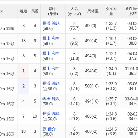
騎手
人気
タイム
通過順
ス
着順
馬番
馬体重
(斤量)
(オッズ)
差
上3F
長浜 鴻緒
8
1:33.7
03-03
8
4
490(0)
(75.7)
(+1.3)
34.3
0m 11頭
(58.0)
横山 和生
6
1:19.1
03-03
13
9
490(-4)
(9.5)
(+1.7)
38.0
0m 13頭
(58.0)
横山 和生
6
1:12.1
04-04
8
5
494(0)
(11.8)
(+0.7)
37.2
0m 16頭
(58.0)
横山 和生
3
1:34.0
01-01-
1
4
494(-6)
(7.2)
(-0.1)
36.3
0m 16頭
(58.0)
長浜 鴻緒
8
1:33.9
05-06
2
3
500(+6)
(17.6)
(+0.3)
34.1
0m 16頭
(△56.0)
嶋田 純次
6
1:35.7
03-04-
4
5
494(+8)
(17.0)
(+0.1)
34.6
0m 16頭
(58.0)
長浜 鴻緒
8
1:34.8
02-02
7
10
486(-2)
(29.8)
(+0.6)
34.0
0m 15頭
(△56.0)
原 優介
6
1:24.5
02-02
18
3
488(-2)
(14.3)
(+3.8)
38.7
0m 18頭
(58.0)