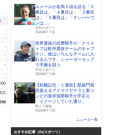
ルメールが名馬５頭を語る「５
番目は」「４番目は」「３番目
は」「２番目は」「ナンバーワ
率
ンは…」
日刊スポーツ
-
2026/8/7 7:31
-
世界選抜の武豊騎手が「クリス
-
トフは欧州選抜チームのキャプ
テン。彼はいろんなチームに入
-
れるんです」シャーガーカップ
-
で手腕を競う
中日スポーツ
-
2026/8/7 7:00
.000
【札幌記念・１週前】凱旋門賞
見据えるアドマイヤテラと新コ
.421
ンビの坂井瑠星騎手が手応え
「イメージしていた通り」
.348
馬トク報知
2026/8/7 7:00
ニュース一覧
おすすめ記事（Doスポーツ）