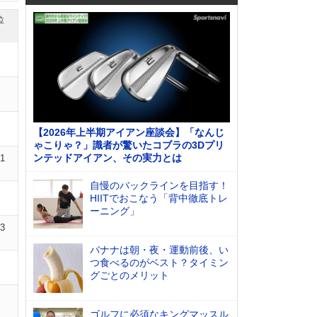
位
【2026年上半期アイアン座談会】「なんじ
ゃこりゃ？」識者が驚いたコブラの3Dプリ
ンテッドアイアン、その実力とは
01
自慢のバックラインを目指す！
HIITでおこなう「背中徹底トレ
ーニング」
03
バナナは朝・夜・運動前後、い
つ食べるのがベスト？タイミン
グごとのメリット
ゴルフに必須なキングマッスル