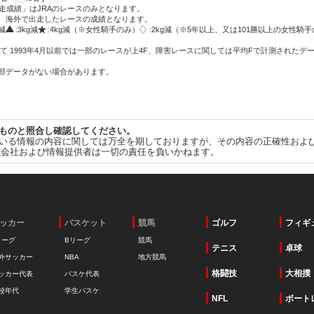
走成績」はJRAのレースのみとなります。
方、海外で出走したレースの成績となります。
g減
:3kg減
:4kg減（※女性騎手のみ）
:2kg減（※5年以上、又は101勝以上の女性騎手
て 1993年4月以前では一部のレースが上4F、障害レースに関しては平均Fで計測されたデ
一部データがない場合があります。
ものと照合し確認してください。
いる情報の内容に関しては万全を期しておりますが、その内容の正確性およ
式会社および情報提供者は一切の責任を負いかねます。
ッカー
バスケット
競馬
ゴルフ
フィギ
リーグ
Bリーグ
競馬
テニス
卓球
外サッカー
NBA
地方競馬
格闘技
大相撲
ッカー代表
バスケ代表
校年代
学生バスケ
NFL
ボート