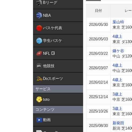
Bリーグ
日付
レー
NBA
葉山特
2026/05/30
東京 芝160
バスケ代表
4歳上
2026/05/03
学生バスケ
東京 ダ130
鎌ケ谷
NFL
2026/03/22
中山 ダ120
4歳上
他競技
2026/03/07
中山 芝160
Doスポーツ
4歳上
2026/02/14
東京 芝160
サービス
3歳上
2025/12/14
toto
中京 芝160
3歳上
コンテンツ
2025/10/26
東京 芝160
動画
新発田
2025/08/30
新潟 芝140