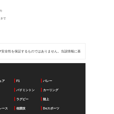
の
ータで
び安全性を保証するものではありません。当該情報に基
ュア
F1
バレー
バドミントン
カーリング
ラグビー
陸上
レース
他競技
Doスポーツ