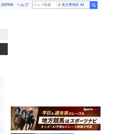
! JAPAN
ヘルプ
滝沢秀明氏 IMPACT26
検索
レ
ス
レ