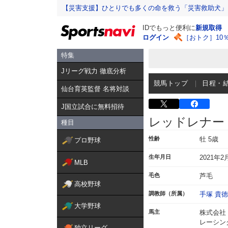
【災害支援】ひとりでも多くの命を救う「災害救助犬」
IDでもっと便利に
新規取得
ログイン
［おトク］10
特集
Jリーグ戦力 徹底分析
競馬トップ
日程・
仙台育英監督 名将対談
J国立試合に無料招待
レッドレナー
種目
性齢
牡 5歳
プロ野球
生年月日
2021年2
MLB
毛色
芦毛
高校野球
調教師（所属）
手塚 貴徳
大学野球
馬主
株式会社
レーシン
独立リーグ