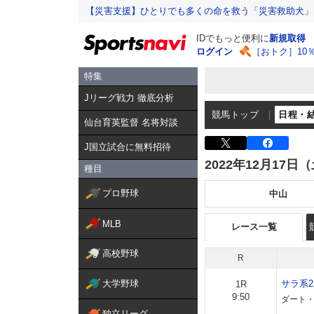
【災害支援】ひとりでも多くの命を救う「災害救助犬」
IDでもっと便利に
新規取得
ログイン
［おトク］10
特集
Jリーグ戦力 徹底分析
競馬トップ
日程・
仙台育英監督 名将対談
J国立試合に無料招待
2022年12月17日
種目
プロ野球
中山
MLB
レース一覧
高校野球
R
大学野球
サラ系
1R
9:50
ダート・右
独立リーグ