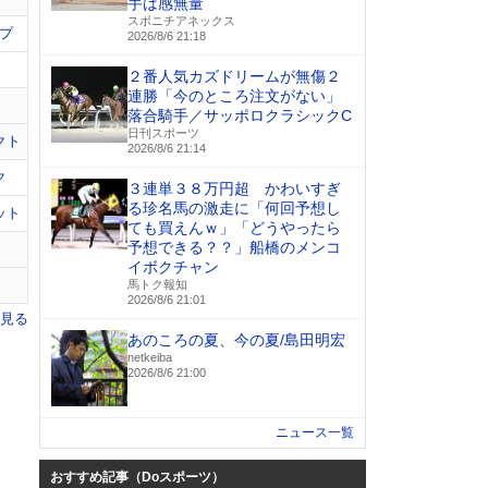
手は感無量
スポニチアネックス
プ
2026/8/6 21:18
２番人気カズドリームが無傷２
連勝「今のところ注文がない」
落合騎手／サッポロクラシックC
日刊スポーツ
クト
2026/8/6 21:14
ク
３連単３８万円超 かわいすぎ
る珍名馬の激走に「何回予想し
ット
ても買えんｗ」「どうやったら
予想できる？？」船橋のメンコ
イボクチャン
馬トク報知
2026/8/6 21:01
を見る
あのころの夏、今の夏/島田明宏
netkeiba
2026/8/6 21:00
ニュース一覧
おすすめ記事（Doスポーツ）