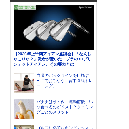
【2026年上半期アイアン座談会】「なんじ
ゃこりゃ？」識者が驚いたコブラの3Dプリ
ンテッドアイアン、その実力とは
自慢のバックラインを目指す！
HIITでおこなう「背中徹底トレ
ーニング」
バナナは朝・夜・運動前後、い
つ食べるのがベスト？タイミン
グごとのメリット
ゴルフに必須なキングマッスル