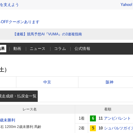
を支えよう
Yahoo
％OFFクーポンあります
【連載】競馬予想AI『VUMA』の3連複指南
結果
動画
ニュース
コラム
公式情報
（土）
中京
阪神
競走成績・払戻金一覧
レース名
着順
1着
6
11
アンビバレント
2歳未勝利
 1200m 2歳未勝利 馬齢
2着
5
10
シュバルツガイ