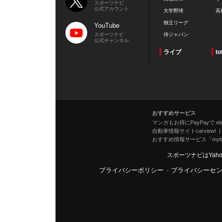
スポーツナビ
公式アカウント
大学野球
高
独立リーグ
YouTube
スポーツナビ
侍ジャパン
公式チャンネル
ライブ
to
おすすめサービス
マンガもお得にPayPayで eboo
自動車情報サイトcarview!
おすすめ情報サービス「mybe
スポーツナビはYah
プライバシーポリシー
-
プライバシーセ