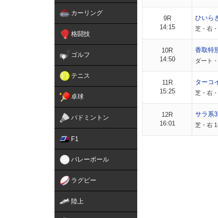
カーリング
ひいら
9R
14:15
芝・右・外
格闘技
香取特
10R
ゴルフ
14:50
ダート・右
テニス
ターコ
11R
15:25
芝・右・
卓球
サラ系3
12R
バドミントン
16:01
芝・右 1
F1
バレーボール
ラグビー
陸上