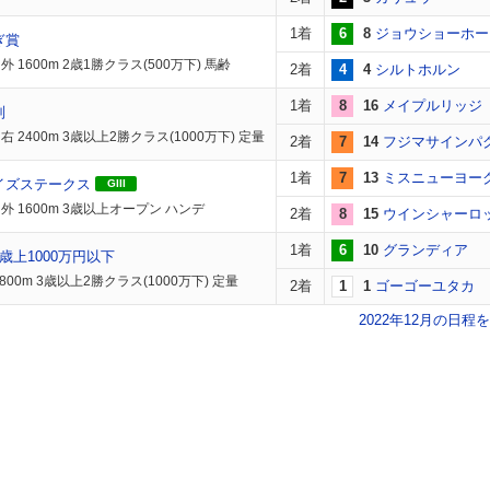
1着
6
8
ジョウショーホー
ぎ賞
 1600m 2歳1勝クラス(500万下) 馬齢
2着
4
4
シルトホルン
1着
8
16
メイプルリッジ
別
 2400m 3歳以上2勝クラス(1000万下) 定量
2着
7
14
フジマサインパ
1着
7
13
ミスニューヨー
イズステークス
GIII
外 1600m 3歳以上オープン ハンデ
2着
8
15
ウインシャーロ
1着
6
10
グランディア
歳上1000万円以下
800m 3歳以上2勝クラス(1000万下) 定量
2着
1
1
ゴーゴーユタカ
2022年12月の日程