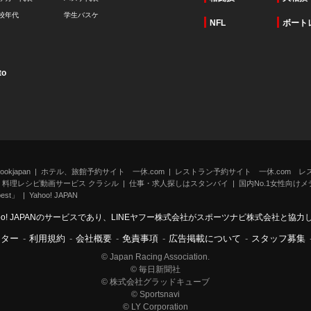
校年代
学生バスケ
NFL
ボート
to
kjapan
ホテル、旅館予約サイト 一休.com
レストラン予約サイト 一休.com レ
料理レシピ動画サービス クラシル
仕事・求人探しはスタンバイ
国内No.1女性向けメデ
st」
Yahoo! JAPAN
oo! JAPANのサービスであり、LINEヤフー株式会社がスポーツナビ株式会社と協
ンター
-
利用規約
-
会社概要
-
免責事項
-
広告掲載について
-
スタッフ募集
© Japan Racing Association.
© 毎日新聞社
© 株式会社グラッドキューブ
© Sportsnavi
© LY Corporation