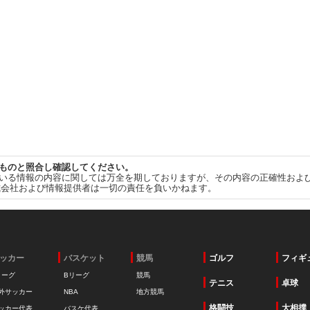
ものと照合し確認してください。
いる情報の内容に関しては万全を期しておりますが、その内容の正確性およ
式会社および情報提供者は一切の責任を負いかねます。
ッカー
バスケット
競馬
ゴルフ
フィギ
リーグ
Bリーグ
競馬
テニス
卓球
外サッカー
NBA
地方競馬
格闘技
大相撲
ッカー代表
バスケ代表