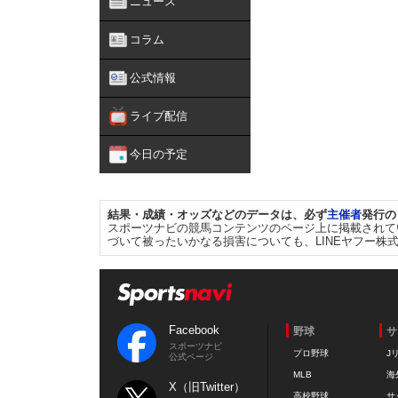
ニュース
コラム
公式情報
ライブ配信
今日の予定
結果・成績・オッズなどのデータは、必ず
主催者
発行の
スポーツナビの競馬コンテンツのページ上に掲載されて
づいて被ったいかなる損害についても、LINEヤフー株
Facebook
野球
サ
スポーツナビ
プロ野球
J
公式ページ
MLB
海
X（旧Twitter）
高校野球
サ