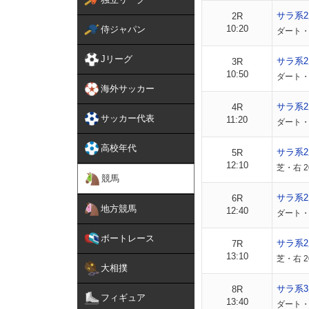
サラ系
2R
10:20
侍ジャパン
ダート・右
Jリーグ
サラ系
3R
10:50
ダート・右
海外サッカー
サラ系
4R
サッカー代表
11:20
ダート・右
高校年代
サラ系
5R
12:10
芝・右 2
競馬
サラ系
6R
地方競馬
12:40
ダート・右
ボートレース
サラ系
7R
13:10
芝・右 2
大相撲
サラ系3
8R
フィギュア
13:40
ダート・右