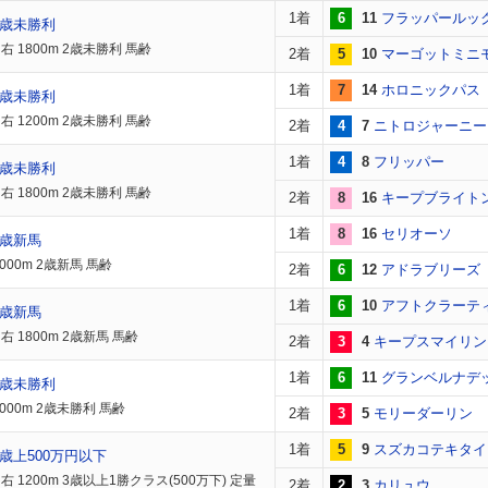
1着
6
11
フラッパールッ
2歳未勝利
 1800m 2歳未勝利 馬齢
2着
5
10
マーゴットミニ
1着
7
14
ホロニックパス
2歳未勝利
 1200m 2歳未勝利 馬齢
2着
4
7
ニトロジャーニー
1着
4
8
フリッパー
2歳未勝利
 1800m 2歳未勝利 馬齢
2着
8
16
キープブライト
1着
8
16
セリオーソ
2歳新馬
000m 2歳新馬 馬齢
2着
6
12
アドラブリーズ
1着
6
10
アフトクラーテ
2歳新馬
 1800m 2歳新馬 馬齢
2着
3
4
キープスマイリン
1着
6
11
グランベルナデ
2歳未勝利
000m 2歳未勝利 馬齢
2着
3
5
モリーダーリン
1着
5
9
スズカコテキタイ
歳上500万円以下
 1200m 3歳以上1勝クラス(500万下) 定量
2着
2
3
カリュウ