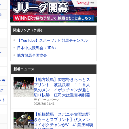
ク
モ
関連リンク（外部）
【YouTube】スポーツナビ競馬チャンネル
日本中央競馬会（JRA）
ン
地方競馬全国協会
新着ニュース
【地方競馬】習志野きらっとス
ィラ
プリント 波乱決着！１１番人
気のメンコイボクチャンが差し
グ
切り快勝 庄司大は重賞初制覇
ット
デイリースポーツ
2026/8/6 21:41
【船橋競馬 スポニチ賞習志野
きらっとスプリント】伏兵メン
コイボクチャンがV 41歳庄司騎