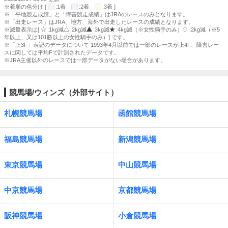
※着順の色分け [
:1着
:2着
:3着 ]
※「平地競走成績」と「障害競走成績」はJRAのレースのみとなります。
※「出走レース」はJRA、地方、海外で出走したレースの成績となります。
※減量表示は[
:1kg減
:2kg減
:3kg減
:4kg減（※女性騎手のみ）
:2kg減（※5
年以上、又は101勝以上の女性騎手のみ）] です。
※「上3F」表記のデータについて 1993年4月以前では一部のレースが上4F、障害レー
スに関しては平均Fで計測されたデータです。
※JRA主催以外のレースでは一部データがない場合があります。
競馬場/ウィンズ（外部サイト）
札幌競馬場
函館競馬場
福島競馬場
新潟競馬場
東京競馬場
中山競馬場
中京競馬場
京都競馬場
阪神競馬場
小倉競馬場