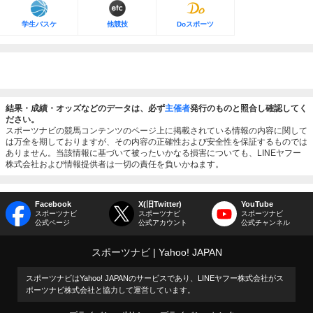
学生バスケ
他競技
Doスポーツ
結果・成績・オッズなどのデータは、必ず
主催者
発行のものと照合し確認してく
ださい。
スポーツナビの競馬コンテンツのページ上に掲載されている情報の内容に関して
は万全を期しておりますが、その内容の正確性および安全性を保証するものでは
ありません。当該情報に基づいて被ったいかなる損害についても、LINEヤフー
株式会社および情報提供者は一切の責任を負いかねます。
Facebook
X(旧Twitter)
YouTube
スポーツナビ
スポーツナビ
スポーツナビ
公式ページ
公式アカウント
公式チャンネル
スポーツナビ
Yahoo! JAPAN
スポーツナビはYahoo! JAPANのサービスであり、LINEヤフー株式会社がス
ポーツナビ株式会社と協力して運営しています。