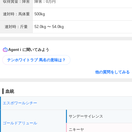
収得賞金：障害
障害：0万円
連対時：馬体重
500kg
連対時：斤量
52.0kg 〜 54.0kg
Agent i に聞いてみよう
テンホワイトラブ 馬名の意味は？
他の質問をしてみる
血統
エスポワールシチー
サンデーサイレンス
ゴールドアリュール
ニキーヤ