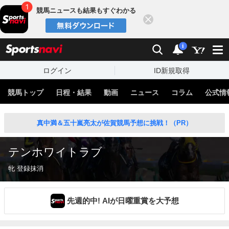
競馬ニュースも結果もすぐわかる
閉じる
スポーツナビ
検索
通知
i
ログイン
ID新規取得
競馬トップ
日程・結果
動画
ニュース
コラム
公式情
真中満＆五十嵐亮太が佐賀競馬予想に挑戦！（PR）
テンホワイトラブ
牝 登録抹消
先週的中! AIが日曜重賞を大予想