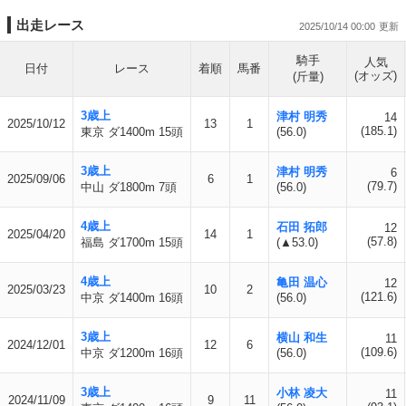
出走レース
2025/10/14 00:00
騎手
人気
日付
レース
着順
馬番
(オッズ)
(斤量)
3歳上
津村 明秀
14
2025/10/12
13
1
(185.1)
東京 ダ1400m 15頭
(56.0)
3歳上
津村 明秀
6
2025/09/06
6
1
(79.7)
中山 ダ1800m 7頭
(56.0)
4歳上
石田 拓郎
12
2025/04/20
14
1
(57.8)
福島 ダ1700m 15頭
(▲53.0)
4歳上
亀田 温心
12
2025/03/23
10
2
(121.6)
中京 ダ1400m 16頭
(56.0)
3歳上
横山 和生
11
2024/12/01
12
6
(109.6)
中京 ダ1200m 16頭
(56.0)
3歳上
小林 凌大
11
2024/11/09
9
11