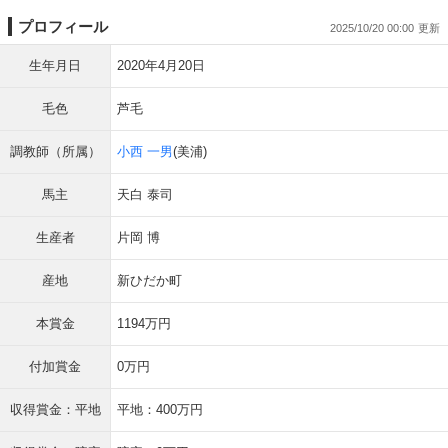
プロフィール
2025/10/20 00:00
生年月日
2020年4月20日
毛色
芦毛
調教師（所属）
小西 一男
(美浦)
馬主
天白 泰司
生産者
片岡 博
産地
新ひだか町
本賞金
1194万円
付加賞金
0万円
収得賞金：平地
平地：400万円