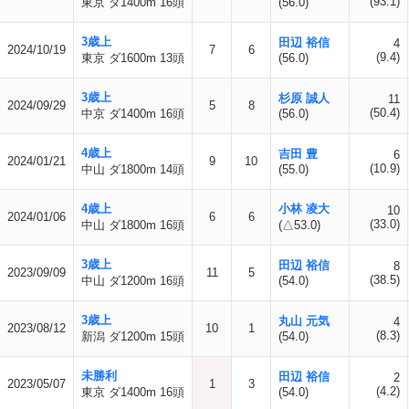
(93.1)
東京 ダ1400m 16頭
(56.0)
3歳上
田辺 裕信
4
2024/10/19
7
6
(9.4)
東京 ダ1600m 13頭
(56.0)
3歳上
杉原 誠人
11
2024/09/29
5
8
(50.4)
中京 ダ1400m 16頭
(56.0)
4歳上
吉田 豊
6
2024/01/21
9
10
(10.9)
中山 ダ1800m 14頭
(55.0)
4歳上
小林 凌大
10
2024/01/06
6
6
(33.0)
中山 ダ1800m 16頭
(△53.0)
3歳上
田辺 裕信
8
2023/09/09
11
5
(38.5)
中山 ダ1200m 16頭
(54.0)
3歳上
丸山 元気
4
2023/08/12
10
1
(8.3)
新潟 ダ1200m 15頭
(54.0)
未勝利
田辺 裕信
2
2023/05/07
1
3
(4.2)
東京 ダ1400m 16頭
(54.0)