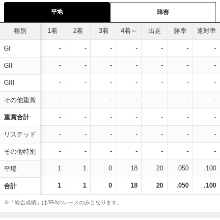
平地
障害
種別
1着
2着
3着
4着～
出走
勝率
連対率
-
-
-
-
-
-
-
GI
-
-
-
-
-
-
-
GII
-
-
-
-
-
-
-
GIII
-
-
-
-
-
-
-
その他重賞
-
-
-
-
-
-
-
重賞合計
-
-
-
-
-
-
-
リステッド
-
-
-
-
-
-
-
その他特別
1
1
0
18
20
.050
.100
平場
1
1
0
18
20
.050
.100
合計
※「総合成績」はJRAのレースのみとなります。