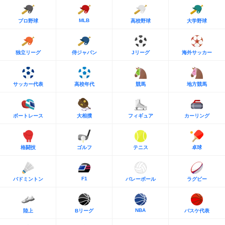
MLB
プロ野球
高校野球
大学野球
独立リーグ
侍ジャパン
Jリーグ
海外サッカー
サッカー代表
高校年代
競馬
地方競馬
ボートレース
大相撲
フィギュア
カーリング
格闘技
ゴルフ
テニス
卓球
F1
バドミントン
バレーボール
ラグビー
NBA
陸上
Bリーグ
バスケ代表