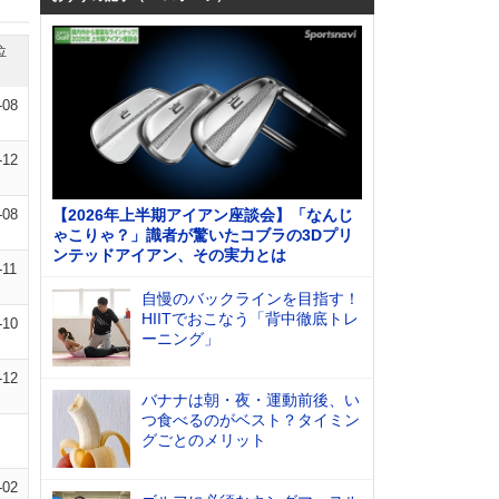
位
-08
-12
-08
【2026年上半期アイアン座談会】「なんじ
ゃこりゃ？」識者が驚いたコブラの3Dプリ
ンテッドアイアン、その実力とは
-11
自慢のバックラインを目指す！
HIITでおこなう「背中徹底トレ
-10
ーニング」
-12
バナナは朝・夜・運動前後、い
つ食べるのがベスト？タイミン
グごとのメリット
-02