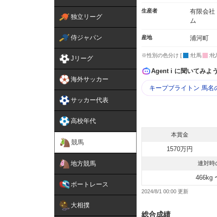
生産者
有限会社
独立リーグ
ム
侍ジャパン
産地
浦河町
※性別の色分け [
:牡馬
:牝
Jリーグ
Agent i に聞いてみよ
海外サッカー
キープブライトン 馬名
サッカー代表
高校年代
本賞金
競馬
1570万円
地方競馬
連対時
466kg 
ボートレース
2024/8/1 00:00
大相撲
総合成績