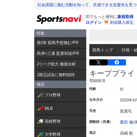
社会課題に挑む活動を知って、共感できる支援先を見つ
IDでもっと便利に
新規取得
ログイン
初回購入限定
特集
燕OB 競馬予想挑む/PR
競馬トップ
日程・
髙津×三浦 監督対談/PR
Jリーグ戦力 徹底分析
キープブライ
J国立試合に無料招待
登録抹消
種目
性齢
牡
プロ野球
生年月日
2020年4
MLB
毛色
黒鹿毛
高校野球
調教師（所属）
栗田 徹
(
馬主
高嶋 航
大学野球