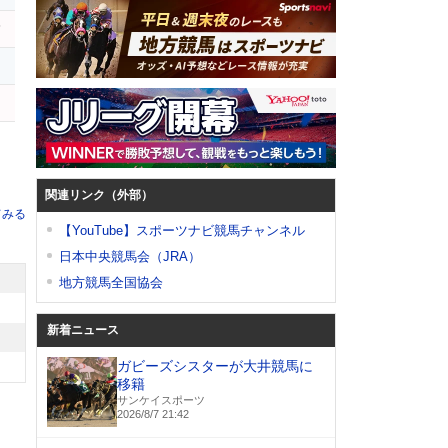
ハ
関連リンク（外部）
てみる
【YouTube】スポーツナビ競馬チャンネル
日本中央競馬会（JRA）
地方競馬全国協会
新着ニュース
ガビーズシスターが大井競馬に
移籍
サンケイスポーツ
2026/8/7 21:42