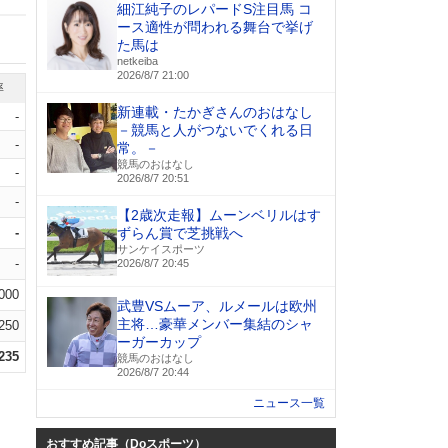
細江純子のレパードS注目馬 コ
ース適性が問われる舞台で挙げ
た馬は
netkeiba
2026/8/7 21:00
率
新連載・たかぎさんのおはなし
-
－競馬と人がつないでくれる日
-
常。－
競馬のおはなし
-
2026/8/7 20:51
-
【2歳次走報】ムーンベリルはす
-
ずらん賞で芝挑戦へ
サンケイスポーツ
-
2026/8/7 20:45
.000
武豊VSムーア、ルメールは欧州
主将…豪華メンバー集結のシャ
.250
ーガーカップ
.235
競馬のおはなし
2026/8/7 20:44
ニュース一覧
おすすめ記事（Doスポーツ）