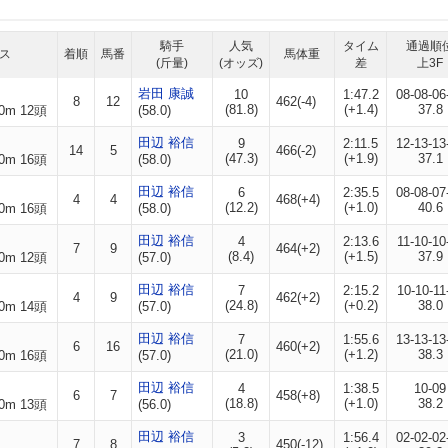
騎手
人気
タイム
通過順
ス
着順
馬番
馬体重
(斤量)
(オッズ)
差
上3F
岩田 康誠
10
1:47.2
08-08-06
8
12
462(-4)
(81.8)
(+1.4)
37.8
0m 12頭
(58.0)
田辺 裕信
9
2:11.5
12-13-13
14
5
466(-2)
(47.3)
(+1.9)
37.1
0m 16頭
(58.0)
田辺 裕信
6
2:35.5
08-08-07
4
4
468(+4)
(12.2)
(+1.0)
40.6
0m 16頭
(58.0)
田辺 裕信
4
2:13.6
11-10-10
7
9
464(+2)
(8.4)
(+1.5)
37.9
0m 12頭
(57.0)
田辺 裕信
7
2:15.2
10-10-11
4
9
462(+2)
(24.8)
(+0.2)
38.0
0m 14頭
(57.0)
田辺 裕信
7
1:55.6
13-13-13
6
16
460(+2)
(21.0)
(+1.2)
38.3
0m 16頭
(57.0)
田辺 裕信
4
1:38.5
10-09
6
7
458(+8)
(18.8)
(+1.0)
38.2
0m 13頭
(56.0)
田辺 裕信
3
1:56.4
02-02-02
7
8
450(-12)