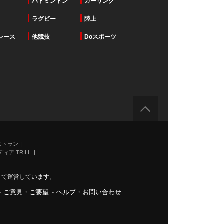
バドミントン
カーリング
ラグビー
陸上
レース
他競技
Doスポーツ
ストラン
ィア TRILL
力して運営しています。
-
ご意見・ご要望
-
ヘルプ・お問い合わせ