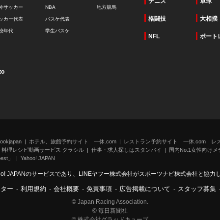
テニス
卓球
外サッカー
NBA
地方競馬
格闘技
大相撲
ッカー代表
バスケ代表
校年代
学生バスケ
NFL
ボート
to
kjapan
ホテル、旅館予約サイト 一休.com
レストラン予約サイト 一休.com レ
料理レシピ動画サービス クラシル
仕事・求人探しはスタンバイ
国内No.1女性向けメデ
st」
Yahoo! JAPAN
oo! JAPANのサービスであり、LINEヤフー株式会社がスポーツナビ株式会社と協
ンター
-
利用規約
-
会社概要
-
免責事項
-
広告掲載について
-
スタッフ募集
© Japan Racing Association.
© 毎日新聞社
© 株式会社グラッドキューブ