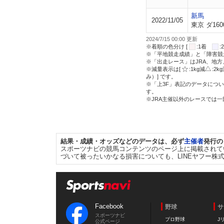
新馬
2022/11/05
東京 ダ160
2024/7/15 00:00 更新
※着順の色分け [
:1着
※「平地競走成績」と「障害競
※「出走レース」はJRA、地
※減量表示は[
:1kg減
:2k
み）] です。
※「上3F」表記のデータについ
す。
※JRA主催以外のレースでは
結果・成績・オッズなどのデータは、必ず
主催者
発行の
スポーツナビの競馬コンテンツのページ上に掲載されて
づいて被ったいかなる損害についても、LINEヤフー株
Facebook
野球
サ
スポーツナビ
プロ野球
J
公式ページ