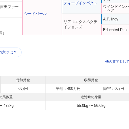
ディープインパクト
ウインドイン
 吉田ファー
ーヘア
シードパール
A.P. Indy
リアルエクスペクテ
イションズ
Educated Risk
馬 ]
う
の意味は？
他の質問をし
付加賞金
収得賞金
0万円
平地：400万円
障害：0万円
の馬体重
連対時の斤量
〜 472kg
55.0kg 〜 56.0kg