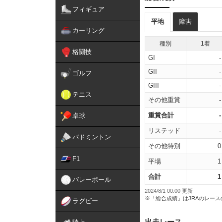
フィギュア
平地
障害
カーリング
種別
1着
格闘技
GI
-
GII
-
ゴルフ
GIII
-
テニス
その他重賞
-
重賞合計
-
卓球
リステッド
-
バドミントン
その他特別
0
F1
平場
1
合計
1
バレーボール
2024/8/1 00:00 更新
※「総合成績」はJRAのレー
ラグビー
出走レース