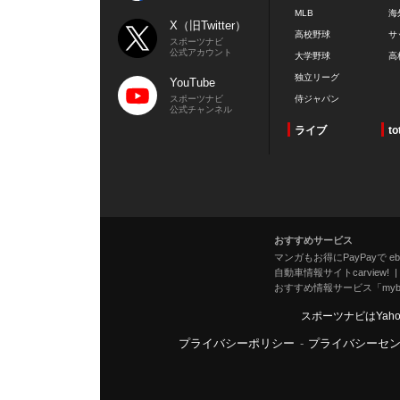
MLB
海
X（旧Twitter）
高校野球
サ
スポーツナビ
公式アカウント
大学野球
高
独立リーグ
YouTube
スポーツナビ
侍ジャパン
公式チャンネル
ライブ
to
おすすめサービス
マンガもお得にPayPayで eboo
自動車情報サイトcarview!
おすすめ情報サービス「mybe
スポーツナビはYah
プライバシーポリシー
-
プライバシーセ