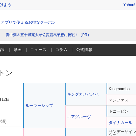
けよう
Yahoo
、アプリで使えるお得なクーポン
真中満＆五十嵐亮太が佐賀競馬予想に挑戦！（PR）
結果
動画
ニュース
コラム
公式情報
トン
Kingmambo
キングカメハメハ
月12日
マンファス
ルーラーシップ
トニービン
エアグルーヴ
美浦)
ダイナカール
サンデーサイ
ンス