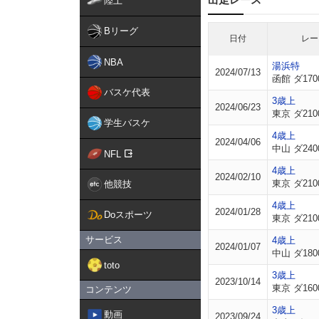
陸上
Bリーグ
日付
レー
NBA
湯浜特
2024/07/13
函館 ダ170
バスケ代表
3歳上
2024/06/23
東京 ダ210
学生バスケ
4歳上
2024/04/06
中山 ダ240
NFL
4歳上
2024/02/10
東京 ダ210
他競技
4歳上
2024/01/28
Doスポーツ
東京 ダ210
サービス
4歳上
2024/01/07
中山 ダ180
toto
3歳上
2023/10/14
東京 ダ160
コンテンツ
3歳上
動画
2023/09/24