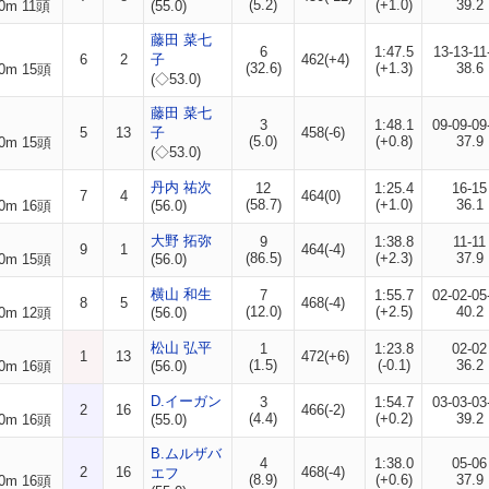
(5.2)
(+1.0)
39.2
0m 11頭
(55.0)
藤田 菜七
6
1:47.5
13-13-11
6
2
子
462(+4)
(32.6)
(+1.3)
38.6
0m 15頭
(◇53.0)
藤田 菜七
3
1:48.1
09-09-09
5
13
子
458(-6)
(5.0)
(+0.8)
37.9
0m 15頭
(◇53.0)
丹内 祐次
12
1:25.4
16-15
7
4
464(0)
(58.7)
(+1.0)
36.1
0m 16頭
(56.0)
大野 拓弥
9
1:38.8
11-11
9
1
464(-4)
(86.5)
(+2.3)
37.9
0m 15頭
(56.0)
横山 和生
7
1:55.7
02-02-05
8
5
468(-4)
(12.0)
(+2.5)
40.2
0m 12頭
(56.0)
松山 弘平
1
1:23.8
02-02
1
13
472(+6)
(1.5)
(-0.1)
36.2
0m 16頭
(56.0)
D.イーガン
3
1:54.7
03-03-03
2
16
466(-2)
(4.4)
(+0.2)
39.2
0m 16頭
(55.0)
B.ムルザバ
4
1:38.0
05-06
2
16
468(-4)
エフ
(8.9)
(+0.6)
37.9
0m 16頭