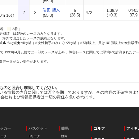
(55.0)
岩田 望来
6
1:39.9
04-03
2
2
472
(28.5)
(+0.3)
37.9
0m 16頭
(55.0)
:2着
:3着 ]
走成績」はJRAのレースのみとなります。
方、海外で出走したレースの成績となります。
g減
:3kg減
:4kg減（※女性騎手のみ）
:2kg減（※5年以上、又は101勝以上の女性騎手
て 1993年4月以前では一部のレースが上4F、障害レースに関しては平均Fで計測されたデ
一部データがない場合があります。
ものと照合し確認してください。
いる情報の内容に関しては万全を期しておりますが、その内容の正確性およ
式会社および情報提供者は一切の責任を負いかねます。
ッカー
バスケット
競馬
ゴルフ
フィギ
リーグ
Bリーグ
競馬