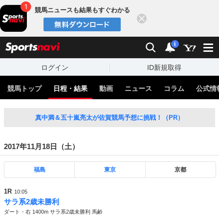
競馬ニュースも結果もすぐわかる
閉じる
スポーツナビ
検索
通知
i
ログイン
ID新規取得
競馬トップ
日程・結果
動画
ニュース
コラム
公式情
真中満＆五十嵐亮太が佐賀競馬予想に挑戦！（PR）
2017年11月18日（土）
福島
東京
京都
1R
10:05
サラ系2歳未勝利
ダート・右 1400m サラ系2歳未勝利 馬齢