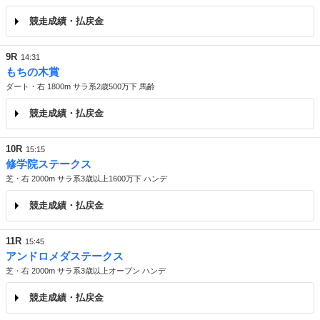
競走成績・払戻金
9R
14:31
もちの木賞
ダート・右 1800m サラ系2歳500万下 馬齢
競走成績・払戻金
※ 14番「メイショウワザシ」号が競走除外のため、返還があります。ご注意ください。
10R
15:15
修学院ステークス
芝・右 2000m サラ系3歳以上1600万下 ハンデ
競走成績・払戻金
11R
15:45
アンドロメダステークス
芝・右 2000m サラ系3歳以上オープン ハンデ
競走成績・払戻金