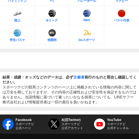
F1
バドミントン
バレーボール
ラグビー
NBA
陸上
Bリーグ
バスケ代表
学生バスケ
他競技
Doスポーツ
結果・成績・オッズなどのデータは、必ず
主催者
発行のものと照合し確認してく
ださい。
スポーツナビの競馬コンテンツのページ上に掲載されている情報の内容に関して
は万全を期しておりますが、その内容の正確性および安全性を保証するものでは
ありません。当該情報に基づいて被ったいかなる損害についても、LINEヤフー
株式会社および情報提供者は一切の責任を負いかねます。
Facebook
X(旧Twitter)
YouTube
スポーツナビ
スポーツナビ
スポーツナビ
公式ページ
公式アカウント
公式チャンネル