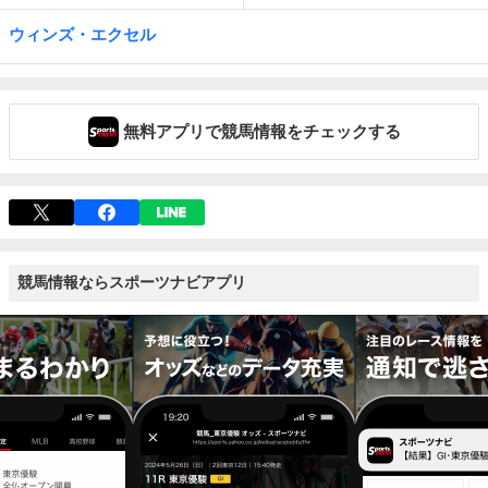
ウィンズ・エクセル
無料アプリで競馬情報をチェックする
競馬情報ならスポーツナビアプリ