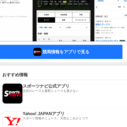
競馬情報をアプリで見る
おすすめ情報
スポーツナビ公式アプリ
注目のレースも最新ニュースも逃さない
Yahoo! JAPANアプリ
スポーツ情報やニュース、天気もこれひとつで