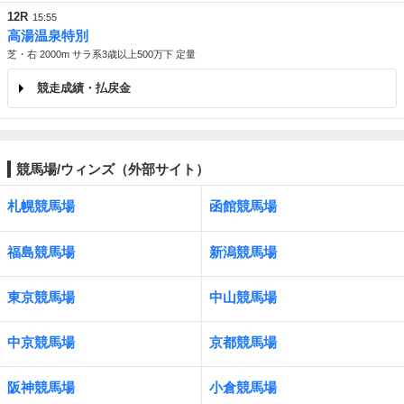
12R
15:55
高湯温泉特別
芝・右 2000m サラ系3歳以上500万下 定量
競走成績・払戻金
競馬場/ウィンズ（外部サイト）
札幌競馬場
函館競馬場
福島競馬場
新潟競馬場
東京競馬場
中山競馬場
中京競馬場
京都競馬場
阪神競馬場
小倉競馬場