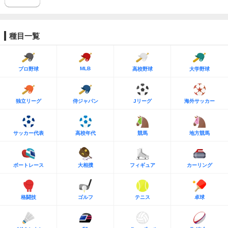
種目一覧
MLB
プロ野球
高校野球
大学野球
独立リーグ
侍ジャパン
Jリーグ
海外サッカー
サッカー代表
高校年代
競馬
地方競馬
ボートレース
大相撲
フィギュア
カーリング
格闘技
ゴルフ
テニス
卓球