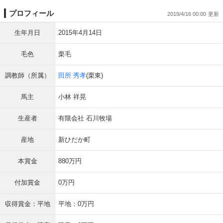
プロフィール
2019/4/16 00:00
生年月日
2015年4月14日
毛色
栗毛
調教師（所属）
田所 秀孝
(栗東)
馬主
小林 祥晃
生産者
有限会社 石川牧場
産地
新ひだか町
本賞金
880万円
付加賞金
0万円
収得賞金：平地
平地：0万円