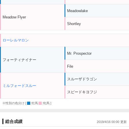
Meadowlake
Meadow Flyer
Shortley
ローレルマロン
Mr. Prospector
フォーティナイナー
File
スルーザドラゴン
ミルフォードスルー
スピードキヨフジ
※性別の色分け [
:牡馬
:牝馬 ]
総合成績
2019/4/16 00:00