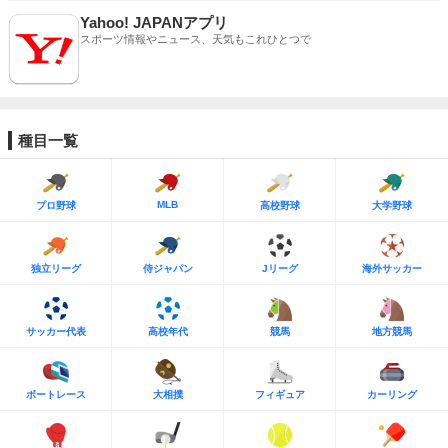
Yahoo! JAPANアプリ
スポーツ情報やニュース、天気もこれひとつで
種目一覧
MLB
プロ野球
高校野球
大学野球
独立リーグ
侍ジャパン
Jリーグ
海外サッカー
サッカー代表
高校年代
競馬
地方競馬
ボートレース
大相撲
フィギュア
カーリング