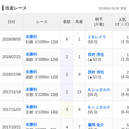
出走レース
2018/8/6 00:00
騎手
人気
日付
レース
着順
馬番
(オッズ)
(斤量)
未勝利
J.モレイラ
1
2018/08/05
6
1
(1.3)
札幌 ダ1000m 12頭
(56.0)
未勝利
西村 淳也
1
2018/07/21
2
1
(1.3)
函館 ダ1000m 12頭
(▲53.0)
未勝利
西村 淳也
2
2018/07/08
2
9
(4.4)
函館 ダ1000m 12頭
(▲53.0)
未勝利
A.シュタルケ
3
2017/11/18
2
13
(4.4)
京都 ダ1200m 13頭
(55.0)
未勝利
A.シュタルケ
3
2017/11/03
3
9
(6.4)
京都 ダ1200m 14頭
(55.0)
未勝利
藤岡 佑介
5
2017/10/21
4
7