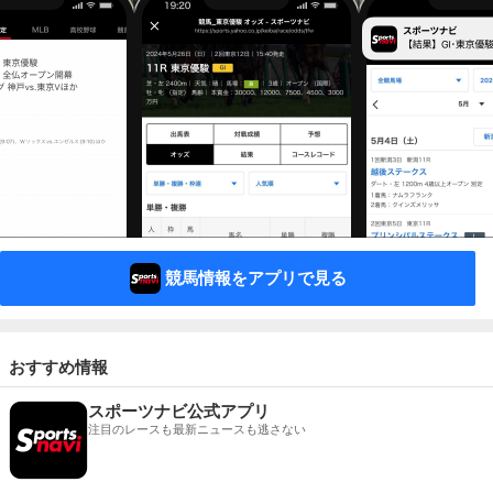
競馬情報をアプリで見る
おすすめ情報
スポーツナビ公式アプリ
注目のレースも最新ニュースも逃さない