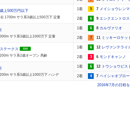
1着
5
7
メイショウレンマ
歳上500万円以下
右 1700m サラ系3歳以上500万下 定量
2着
6
9
エンクエントロス
1着
6
8
カルヴァリオ
別
000m サラ系3歳以上1000万下 定量
2着
7
11
ミッキーロケッ
1着
6
12
レヴァンテライ
歳ステークス
GIII
1200m サラ系2歳オープン 馬齢
2着
3
6
モンドキャンノ
1着
6
12
トウショウピス
別
200m サラ系3歳以上1000万下 ハンデ
2着
4
7
ペイシャオブロー
2016年7月の日程