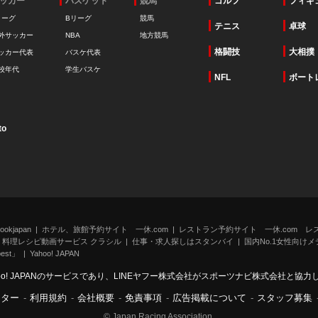
ッカー
バスケット
競馬
ゴルフ
フィギ
リーグ
Bリーグ
競馬
テニス
卓球
外サッカー
NBA
地方競馬
格闘技
大相撲
ッカー代表
バスケ代表
校年代
学生バスケ
NFL
ボート
to
kjapan
ホテル、旅館予約サイト 一休.com
レストラン予約サイト 一休.com レ
料理レシピ動画サービス クラシル
仕事・求人探しはスタンバイ
国内No.1女性向けメデ
st」
Yahoo! JAPAN
oo! JAPANのサービスであり、LINEヤフー株式会社がスポーツナビ株式会社と協
ンター
-
利用規約
-
会社概要
-
免責事項
-
広告掲載について
-
スタッフ募集
© Japan Racing Association.