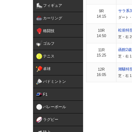
フィギュア
サラ系3
9R
14:15
ダート・
カーリング
松前特
10R
格闘技
14:50
芝・右 2
ゴルフ
函館2
11R
15:25
テニス
芝・右 
卓球
潮騒特
12R
16:05
芝・右 1
バドミントン
F1
バレーボール
ラグビー