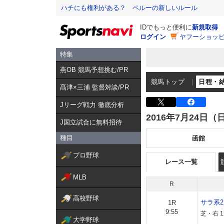
ハチにも権利がある？ ペルーの新しいルール
IDでもっと便利に
新規取得
ログイン
ヤフーショッピ
特集
燕OB 競馬予想挑む/PR
競馬トップ
日程・
髙津×三浦 監督対談/PR
Jリーグ戦力 徹底分析
2016年7月24日（
J国立試合に無料招待
種目
函館
プロ野球
レース一覧
MLB
R
高校野球
サラ系
1R
9:55
芝・右 
大学野球