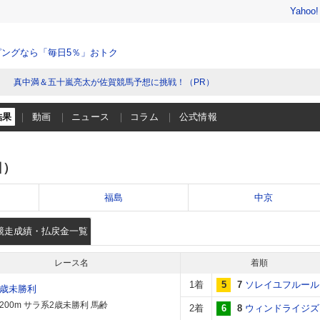
Yahoo
ングなら「毎日5％」おトク
真中満＆五十嵐亮太が佐賀競馬予想に挑戦！（PR）
結果
動画
ニュース
コラム
公式情報
日）
福島
中京
競走成績・払戻金一覧
レース名
着順
1着
5
7
ソレイユフルール
2歳未勝利
1200m サラ系2歳未勝利 馬齢
2着
6
8
ウィンドライジズ