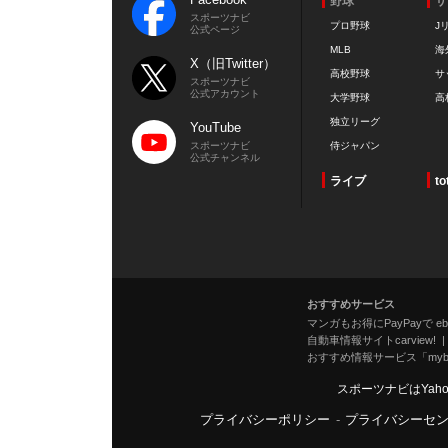
野球
サ
スポーツナビ
プロ野球
J
公式ページ
MLB
海
X（旧Twitter）
高校野球
サ
スポーツナビ
公式アカウント
大学野球
高
独立リーグ
YouTube
スポーツナビ
侍ジャパン
公式チャンネル
ライブ
to
おすすめサービス
マンガもお得にPayPayで eboo
自動車情報サイトcarview!
おすすめ情報サービス「mybe
スポーツナビはYah
プライバシーポリシー
-
プライバシーセ