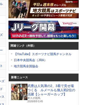
ル
ズ
関連リンク（外部）
ー
【YouTube】スポーツナビ競馬チャンネル
日本中央競馬会（JRA）
ト
地方競馬全国協会
新着ニュース
ーズ
武豊は人気薄の2、3着で見せ場
ド
つくる ルメールも個人戦2位の
活躍【シャーガーカップ】
ンス
東スポ競馬
2026/8/9 0:45
クス