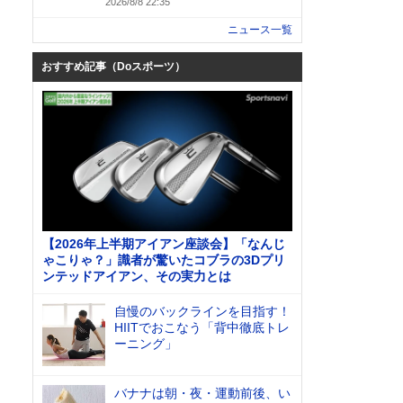
2026/8/8 22:35
ニュース一覧
おすすめ記事（Doスポーツ）
【2026年上半期アイアン座談会】「なんじ
ゃこりゃ？」識者が驚いたコブラの3Dプリ
ンテッドアイアン、その実力とは
自慢のバックラインを目指す！
HIITでおこなう「背中徹底トレ
ーニング」
バナナは朝・夜・運動前後、い