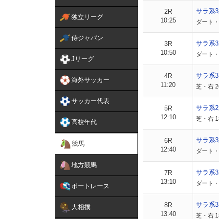
サラ系
2R
独立リーグ
10:25
ダート・
侍ジャパン
サラ系
3R
10:50
ダート・
Jリーグ
サラ系
4R
海外サッカー
11:20
芝・右 
サッカー代表
サラ系
5R
12:10
芝・右 1
高校年代
サラ系3
6R
競馬
12:40
ダート・
地方競馬
サラ系3
7R
13:10
ダート・
ボートレース
サラ系3
8R
大相撲
13:40
芝・右 1