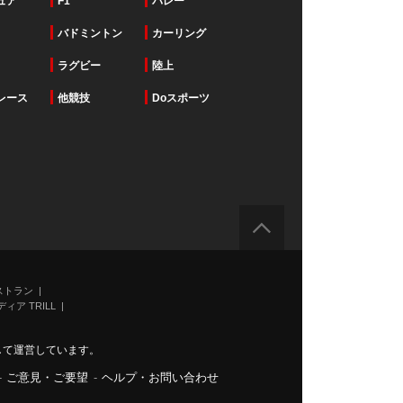
ュア
F1
バレー
バドミントン
カーリング
ラグビー
陸上
レース
他競技
Doスポーツ
ストラン
ィア TRILL
力して運営しています。
-
ご意見・ご要望
-
ヘルプ・お問い合わせ