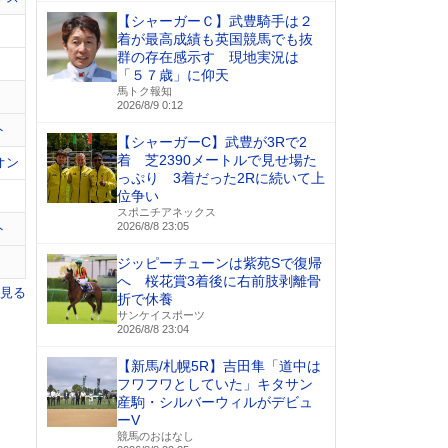
【シャーガーＣ】武豊騎手は２
着が最高成績も英国競馬でも抜
群の存在感示す 現地実況は
「５７歳」に仰天
馬トク報知
2026/8/9 0:12
ト
【シャーガーC】武豊が3Rで2
着 芝2390メートルで見せ場た
オン
っぷり 3着だった2Rに続いて上
位争い
スポニチアネックス
2026/8/8 23:05
ト
ジッピーチューンは紫苑Sで復帰
へ 桜花賞3着後に右前肢剥離骨
を見る
折で休養
サンケイスポーツ
2026/8/8 23:04
【新馬/札幌5R】吉田隼「道中は
フワフワとしていた」キタサン
産駒・シルバーウィルがデビュ
ーV
競馬のおはなし