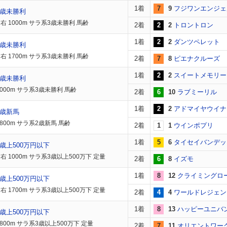
1着
7
9
フジワンエンジェ
3歳未勝利
右 1000m サラ系3歳未勝利 馬齢
2着
2
2
トロントロン
1着
2
2
ダンツペレット
3歳未勝利
右 1700m サラ系3歳未勝利 馬齢
2着
7
8
ピエナクルーズ
1着
2
2
スイートメモリー
3歳未勝利
2000m サラ系3歳未勝利 馬齢
2着
6
10
ラブミーリル
1着
2
2
アドマイヤウイナ
2歳新馬
800m サラ系2歳新馬 馬齢
2着
1
1
ウインポプリ
1着
5
6
タイセイバンデッ
歳上500万円以下
右 1000m サラ系3歳以上500万下 定量
2着
6
8
イズモ
1着
8
12
クライミングロ
歳上500万円以下
右 1700m サラ系3歳以上500万下 定量
2着
4
4
ワールドレジェン
1着
8
13
ハッピーユニバ
歳上500万円以下
800m サラ系3歳以上500万下 定量
2着
7
11
オリエントワー