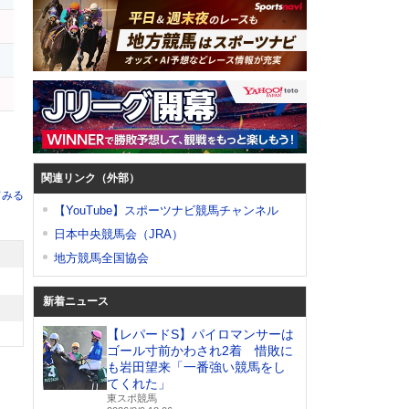
ジ
関連リンク（外部）
てみる
【YouTube】スポーツナビ競馬チャンネル
日本中央競馬会（JRA）
地方競馬全国協会
新着ニュース
【レパードS】パイロマンサーは
ゴール寸前かわされ2着 惜敗に
も岩田望来「一番強い競馬をし
てくれた」
東スポ競馬