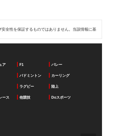
び安全性を保証するものではありません。当該情報に基
ュア
F1
バレー
バドミントン
カーリング
ラグビー
陸上
レース
他競技
Doスポーツ