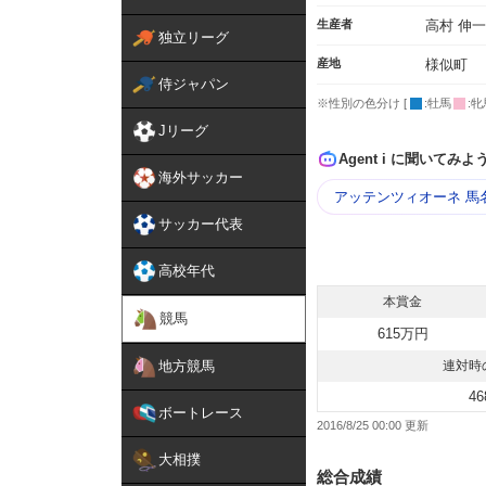
生産者
高村 伸一
独立リーグ
産地
様似町
侍ジャパン
※性別の色分け [
:牡馬
:牝
Jリーグ
Agent i に聞いてみよ
海外サッカー
アッテンツィオーネ 馬
サッカー代表
高校年代
本賞金
競馬
615万円
地方競馬
連対時
46
ボートレース
2016/8/25 00:00
大相撲
総合成績