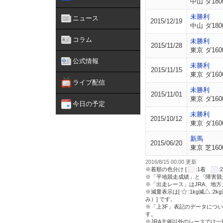
中山 ダ180
未勝利
ニュース
2015/12/19
中山 ダ180
コラム
未勝利
2015/11/28
東京 ダ160
公式情報
未勝利
2015/11/15
東京 ダ160
ライブ配信
未勝利
2015/11/01
東京 ダ160
今日の予定
未勝利
2015/10/12
東京 ダ160
新馬
2015/06/20
東京 芝160
2016/8/15 00:00 更新
※着順の色分け [
:1着
※「平地競走成績」と「障害競
※「出走レース」はJRA、地
※減量表示は[
:1kg減
:2k
み）] です。
※「上3F」表記のデータについ
す。
※JRA主催以外のレースでは