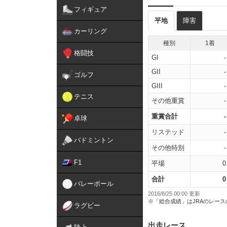
フィギュア
平地
障害
カーリング
種別
1着
格闘技
GI
-
GII
-
ゴルフ
GIII
-
テニス
その他重賞
-
重賞合計
-
卓球
リステッド
-
バドミントン
その他特別
-
F1
平場
0
合計
0
バレーボール
2016/8/25 00:00 更新
※「総合成績」はJRAのレー
ラグビー
出走レース