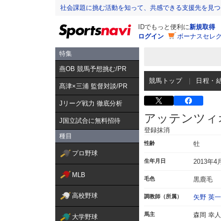
社会課題に挑む活動を知って、共感できる支援先を見つ
IDでもっと便利に
新規取得
ログイン
ボーナスセレク
特集
燕OB 競馬予想挑む/PR
競馬トップ
日程・
髙津×三浦 監督対談/PR
Jリーグ戦力 徹底分析
アッテンツィ
J国立試合に無料招待
登録抹消
種目
性齢
牡
プロ野球
生年月日
2013年4
MLB
毛色
黒鹿毛
高校野球
調教師（所属）
矢野 英一
馬主
森岡 幸人
大学野球