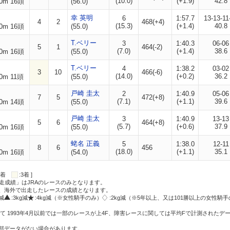
(10.0)
(+1.9)
42.8
0m 16頭
(56.0)
幸 英明
6
1:57.7
13-13-11
4
2
468(+4)
(15.3)
(+1.4)
40.8
0m 16頭
(55.0)
T.ベリー
3
1:40.3
06-06
5
1
464(-2)
(7.0)
(+1.4)
38.6
0m 16頭
(55.0)
T.ベリー
4
1:38.2
03-02
3
10
466(-6)
(14.0)
(+0.2)
36.2
0m 11頭
(55.0)
戸崎 圭太
2
1:40.9
05-06
7
5
472(+8)
(7.1)
(+1.1)
39.6
0m 14頭
(55.0)
戸崎 圭太
3
1:40.9
13-13
5
6
464(+8)
(5.7)
(+0.6)
37.9
0m 16頭
(55.0)
蛯名 正義
5
1:38.0
12-11
8
6
456
(18.0)
(+1.1)
35.1
0m 16頭
(54.0)
:2着
:3着 ]
走成績」はJRAのレースのみとなります。
方、海外で出走したレースの成績となります。
g減
:3kg減
:4kg減（※女性騎手のみ）
:2kg減（※5年以上、又は101勝以上の女性騎手
て 1993年4月以前では一部のレースが上4F、障害レースに関しては平均Fで計測されたデ
一部データがない場合があります。