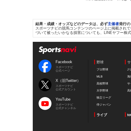
結果・成績・オッズなどのデータは、必ず
主催者
発行の
スポーツナビの競馬コンテンツのページ上に掲載されて
づいて被ったいかなる損害についても、LINEヤフー株
Facebook
野球
サ
スポーツナビ
プロ野球
J
公式ページ
MLB
海
X（旧Twitter）
高校野球
サ
スポーツナビ
公式アカウント
大学野球
高
独立リーグ
YouTube
スポーツナビ
侍ジャパン
公式チャンネル
ライブ
to