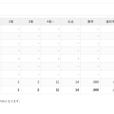
2着
3着
4着～
出走
勝率
連対
-
-
-
-
-
-
-
-
-
-
-
-
-
-
-
-
-
-
-
-
-
-
-
-
-
-
-
-
-
-
-
-
-
-
-
1
2
11
14
.000
1
2
11
14
.000
スのみとなります。