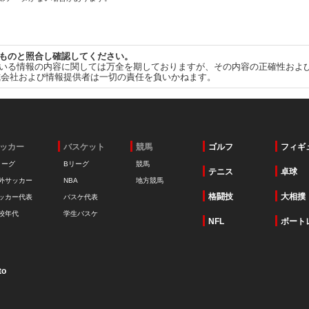
ものと照合し確認してください。
いる情報の内容に関しては万全を期しておりますが、その内容の正確性およ
式会社および情報提供者は一切の責任を負いかねます。
ッカー
バスケット
競馬
ゴルフ
フィギ
リーグ
Bリーグ
競馬
テニス
卓球
外サッカー
NBA
地方競馬
格闘技
大相撲
ッカー代表
バスケ代表
校年代
学生バスケ
NFL
ボート
to