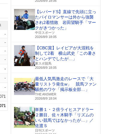
2026/8/9 18:06
【レパードS】直線で先頭に立っ
たパイロマンサーは外から強襲
され2着惜敗 岩田望騎手「マー
率
クがきつかった」
中日スポーツ
-
2026/8/9 18:05
-
【CBC賞】レイピアが大混戦を
-
制して2着 横山武史「この暑さ
とハンデでしたが…」
-
東スポ競馬
2026/8/9 18:05
-
-
最低人気馬激走のレースで「大
量リストラ発生w」 競馬ファン
-
騒然のワケ「掲示板全部…」
THE ANSWER
.071
2026/8/9 18:04
.071
単勝１・２倍ライヒスアドラー
２勝目、佐々木騎手「リズムの
いい競馬ではなかったが…」／
佐渡Ｓ
日刊スポーツ