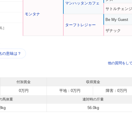
マンハッタンカフェ
サトルチェン
モンタナ
Be My Guest
ターフトレジャー
馬 ]
ザナック
う
名の意味は？
他の質問をし
付加賞金
収得賞金
0万円
平地：0万円
障害：0万円
の馬体重
連対時の斤量
8kg
56.0kg