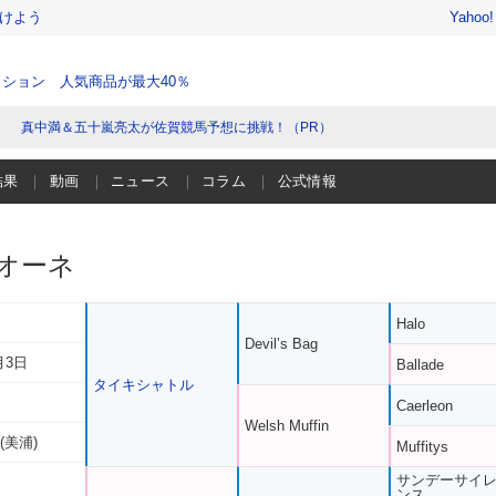
けよう
Yahoo
ション 人気商品が最大40％
真中満＆五十嵐亮太が佐賀競馬予想に挑戦！（PR）
結果
動画
ニュース
コラム
公式情報
オーネ
Halo
Devil’s Bag
月3日
Ballade
タイキシャトル
Caerleon
Welsh Muffin
(美浦)
Muffitys
サンデーサイ
ンス