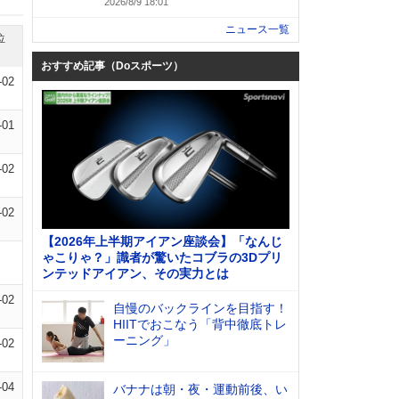
2026/8/9 18:01
ニュース一覧
位
おすすめ記事（Doスポーツ）
-02
-01
-02
-02
【2026年上半期アイアン座談会】「なんじ
ゃこりゃ？」識者が驚いたコブラの3Dプリ
ンテッドアイアン、その実力とは
-02
自慢のバックラインを目指す！
HIITでおこなう「背中徹底トレ
ーニング」
-02
-04
バナナは朝・夜・運動前後、い