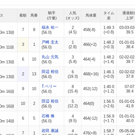
騎手
人気
タイム
通過順
ス
着順
馬番
馬体重
(斤量)
(オッズ)
差
上3F
福永 祐一
2
1:49.3
03-03-03
7
8
458(-8)
(4.5)
(+0.8)
39.5
0m 13頭
(56.0)
戸崎 圭太
1
1:48.2
01-01-01
3
1
466(+2)
(2.8)
(+0.3)
38.4
0m 11頭
(56.0)
丸山 元気
3
1:48.2
02-02-02
6
10
464(-4)
(5.8)
(+1.4)
39.7
0m 13頭
(56.0)
田辺 裕信
6
1:46.1
02-02-02
2
13
468(+16)
(19.3)
(+0.0)
37.8
0m 13頭
(56.0)
T.ベリー
8
1:40.0
07-07
9
10
452(-12)
(15.4)
(+1.2)
38.4
0m 16頭
(56.0)
田辺 裕信
5
1:56.5
01-01-01
10
2
464(0)
(12.2)
(+2.6)
41.8
0m 16頭
(56.0)
石橋 脩
4
1:56.9
01-01-01
6
5
464(-12)
(9.5)
(+1.7)
40.0
0m 14頭
(56.0)
岩田 康誠
4
1:58.7
05-05-04
7
1
476(+8)