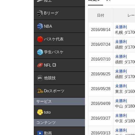
陸上
Bリーグ
日付
レー
NBA
未勝利
2016/08/14
札幌 ダ170
バスケ代表
未勝利
2016/07/24
函館 ダ170
学生バスケ
未勝利
2016/07/10
函館 ダ170
NFL
未勝利
2016/06/25
函館 ダ170
他競技
未勝利
2016/05/28
Doスポーツ
東京 ダ160
未勝利
サービス
2016/04/09
中山 ダ180
toto
未勝利
2016/03/27
中京 ダ180
コンテンツ
未勝利
動画
2016/03/13