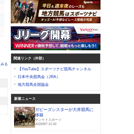
オ
関連リンク（外部）
てみる
【YouTube】スポーツナビ競馬チャンネル
日本中央競馬会（JRA）
地方競馬全国協会
新着ニュース
ガビーズシスターが大井競馬に
移籍
サンケイスポーツ
2026/8/7 21:42