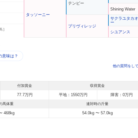
テンビー
Shining Water
タッソーニー
サクラユタカ
ー
プリヴィレッジ
馬 ]
シユアンス
う
の意味は？
他の質問をし
付加賞金
収得賞金
77.7万円
平地：1550万円
障害：0万円
の馬体重
連対時の斤量
〜 468kg
54.0kg 〜 57.0kg