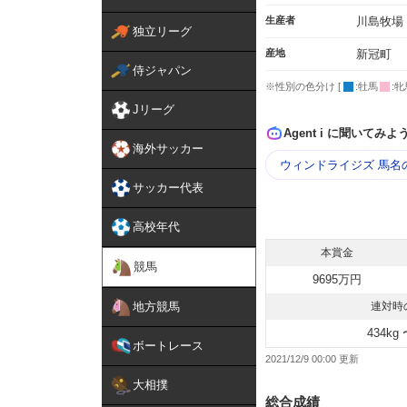
生産者
川島牧場
独立リーグ
産地
新冠町
侍ジャパン
※性別の色分け [
:牡馬
:牝
Jリーグ
Agent i に聞いてみよ
海外サッカー
ウィンドライジズ 馬名
サッカー代表
高校年代
本賞金
競馬
9695万円
地方競馬
連対時
434kg 
ボートレース
2021/12/9 00:00
大相撲
総合成績