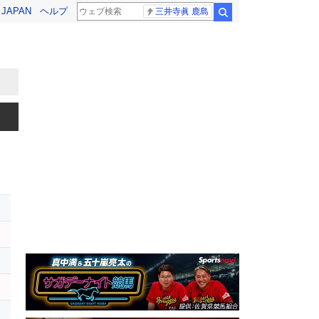
! JAPAN
ヘルプ
三井寺眞 鹿島
検索
ス
イ