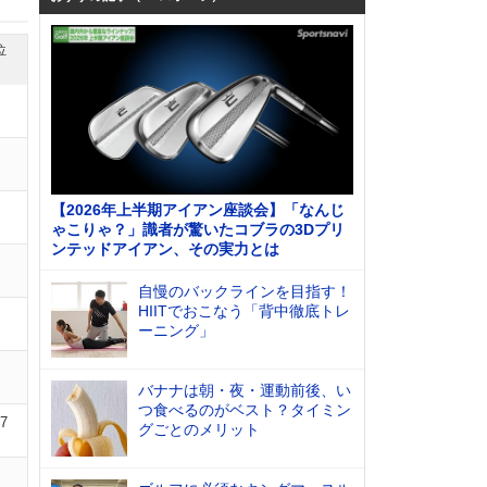
位
【2026年上半期アイアン座談会】「なんじ
ゃこりゃ？」識者が驚いたコブラの3Dプリ
ンテッドアイアン、その実力とは
自慢のバックラインを目指す！
HIITでおこなう「背中徹底トレ
ーニング」
バナナは朝・夜・運動前後、い
つ食べるのがベスト？タイミン
07
グごとのメリット