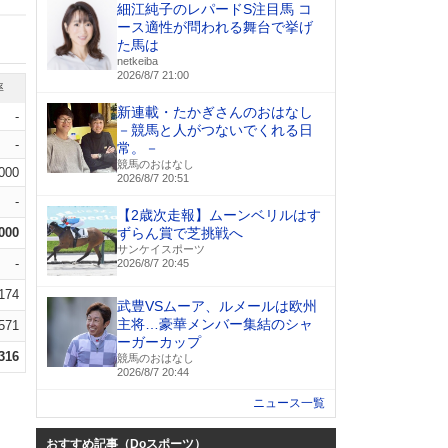
細江純子のレパードS注目馬 コ
ース適性が問われる舞台で挙げ
た馬は
netkeiba
2026/8/7 21:00
率
新連載・たかぎさんのおはなし
-
－競馬と人がつないでくれる日
-
常。－
競馬のおはなし
.000
2026/8/7 20:51
-
【2歳次走報】ムーンベリルはす
.000
ずらん賞で芝挑戦へ
サンケイスポーツ
-
2026/8/7 20:45
.174
武豊VSムーア、ルメールは欧州
主将…豪華メンバー集結のシャ
.571
ーガーカップ
.316
競馬のおはなし
2026/8/7 20:44
ニュース一覧
おすすめ記事（Doスポーツ）