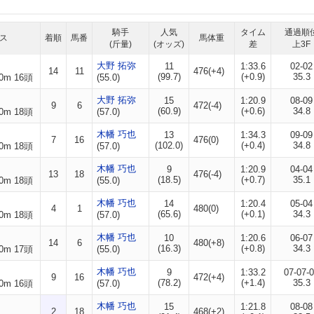
騎手
人気
タイム
通過順
ス
着順
馬番
馬体重
(斤量)
(オッズ)
差
上3F
大野 拓弥
11
1:33.6
02-02
14
11
476(+4)
(99.7)
(+0.9)
35.3
0m 16頭
(55.0)
大野 拓弥
15
1:20.9
08-09
9
6
472(-4)
(60.9)
(+0.6)
34.8
0m 18頭
(57.0)
木幡 巧也
13
1:34.3
09-09
7
16
476(0)
(102.0)
(+0.4)
34.8
0m 18頭
(57.0)
木幡 巧也
9
1:20.9
04-04
13
18
476(-4)
(18.5)
(+0.7)
35.1
0m 18頭
(55.0)
木幡 巧也
14
1:20.4
05-04
4
1
480(0)
(65.6)
(+0.1)
34.3
0m 18頭
(57.0)
木幡 巧也
10
1:20.6
06-07
14
6
480(+8)
(16.3)
(+0.8)
34.3
0m 17頭
(55.0)
木幡 巧也
9
1:33.2
07-07-
9
16
472(+4)
(78.2)
(+1.4)
35.3
0m 16頭
(57.0)
木幡 巧也
15
1:21.8
08-08
2
18
468(+2)