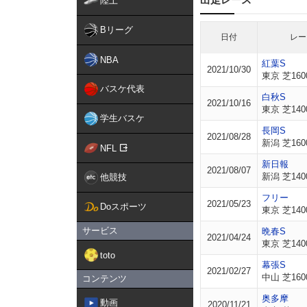
陸上
Bリーグ
日付
レー
NBA
紅葉S
2021/10/30
東京 芝160
バスケ代表
白秋S
2021/10/16
東京 芝140
学生バスケ
長岡S
2021/08/28
新潟 芝160
NFL
新日報
2021/08/07
新潟 芝140
他競技
フリー
2021/05/23
Doスポーツ
東京 芝140
サービス
晩春S
2021/04/24
東京 芝140
toto
幕張S
2021/02/27
中山 芝160
コンテンツ
奥多摩
動画
2020/11/21