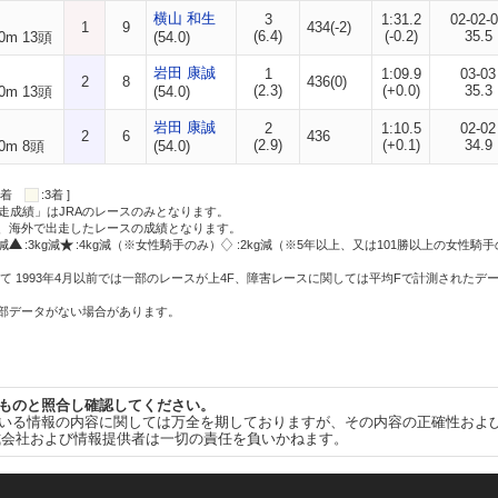
横山 和生
3
1:31.2
02-02-
1
9
434(-2)
(6.4)
(-0.2)
35.5
0m 13頭
(54.0)
岩田 康誠
1
1:09.9
03-03
2
8
436(0)
(2.3)
(+0.0)
35.3
0m 13頭
(54.0)
岩田 康誠
2
1:10.5
02-02
2
6
436
(2.9)
(+0.1)
34.9
0m 8頭
(54.0)
:2着
:3着 ]
走成績」はJRAのレースのみとなります。
方、海外で出走したレースの成績となります。
g減
:3kg減
:4kg減（※女性騎手のみ）
:2kg減（※5年以上、又は101勝以上の女性騎手
て 1993年4月以前では一部のレースが上4F、障害レースに関しては平均Fで計測されたデ
一部データがない場合があります。
ものと照合し確認してください。
いる情報の内容に関しては万全を期しておりますが、その内容の正確性およ
式会社および情報提供者は一切の責任を負いかねます。