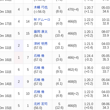
木幡 巧也
5
1:20.7
05-03
4
9
470(+4)
(8.6)
(+1.1)
34.6
0m 13頭
(☆56.0)
M.デムーロ
2
1:22.0
10-11
4
14
466(0)
(4.0)
(+0.7)
32.8
0m 17頭
(57.0)
藤岡 康太
5
1:20.1
08-07
5
15
466(0)
(10.4)
(+0.2)
33.9
0m 18頭
(56.0)
津村 明秀
6
1:21.5
04-03
2
1
466(0)
(10.1)
(+0.4)
33.3
0m 11頭
(57.0)
石橋 脩
1
1:24.4
05-05
1
7
466(+4)
(3.6)
(-0.2)
35.3
0m 16頭
(57.0)
石橋 脩
5
1:35.0
02-02
6
5
462(-6)
(9.5)
(+0.7)
33.7
0m 11頭
(57.0)
石橋 脩
3
1:20.2
05-04
2
9
468(0)
(4.1)
(+0.2)
33.6
0m 14頭
(57.0)
石橋 脩
3
1:22.0
04-03
5
10
468(+2)
(4.8)
(+0.3)
34.6
0m 16頭
(57.0)
北村 宏司
5
1:21.0
08-06
5
1
466(0)
(12.6)
(+0.6)
34.3
0m 15頭
(56.0)