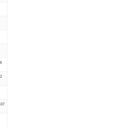
06
02
-07