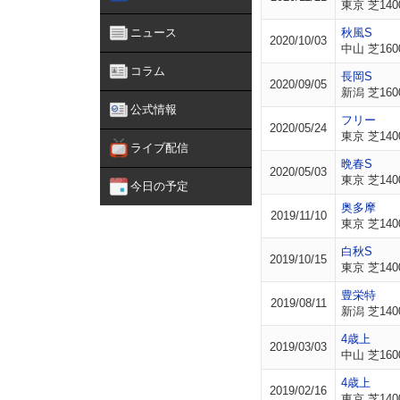
東京 芝140
ニュース
秋風S
2020/10/03
中山 芝160
コラム
長岡S
2020/09/05
新潟 芝160
公式情報
フリー
2020/05/24
東京 芝140
ライブ配信
晩春S
2020/05/03
東京 芝140
今日の予定
奥多摩
2019/11/10
東京 芝140
白秋S
2019/10/15
東京 芝140
豊栄特
2019/08/11
新潟 芝140
4歳上
2019/03/03
中山 芝160
4歳上
2019/02/16
東京 芝140