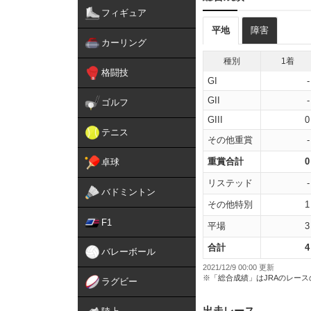
フィギュア
平地
障害
カーリング
種別
1着
格闘技
GI
-
GII
-
ゴルフ
GIII
0
テニス
その他重賞
-
重賞合計
0
卓球
リステッド
-
バドミントン
その他特別
1
F1
平場
3
合計
4
バレーボール
2021/12/9 00:00 更新
※「総合成績」はJRAのレー
ラグビー
出走レース