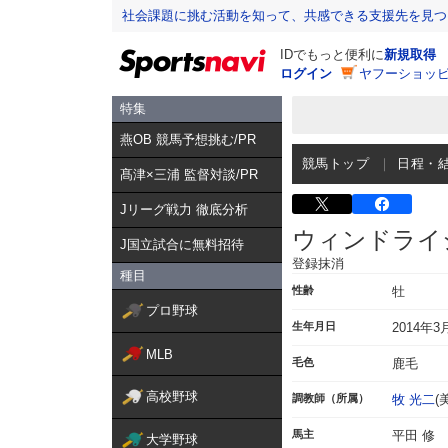
社会課題に挑む活動を知って、共感できる支援先を見つ
IDでもっと便利に
新規取得
ログイン
ヤフーショッピ
特集
燕OB 競馬予想挑む/PR
競馬トップ
日程・
髙津×三浦 監督対談/PR
Jリーグ戦力 徹底分析
ウィンドライ
J国立試合に無料招待
登録抹消
種目
性齢
牡
プロ野球
生年月日
2014年3
MLB
毛色
鹿毛
高校野球
調教師（所属）
牧 光二
(
馬主
平田 修
大学野球