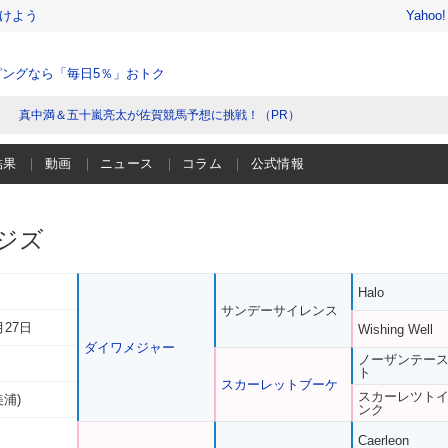
けよう
Yahoo
ングなら「毎日5％」おトク
真中満＆五十嵐亮太が佐賀競馬予想に挑戦！（PR）
結果
動画
ニュース
コラム
公式情報
ジズ
Halo
サンデーサイレンス
月27日
Wishing Well
ダイワメジャー
ノーザンテー
ト
スカーレットブーケ
スカーレツト
美浦)
ンク
Caerleon