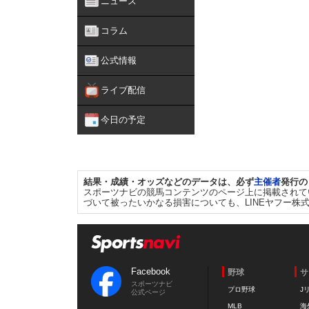
ニュース
コラム
公式情報
ライブ配信
今日の予定
結果・成績・オッズなどのデータは、必ず
主催者
発行の
スポーツナビの競馬コンテンツのページ上に掲載されて
づいて被ったいかなる損害についても、LINEヤフー株
Facebook
野球
サ
スポーツナビ
プロ野球
J
公式ページ
MLB
海