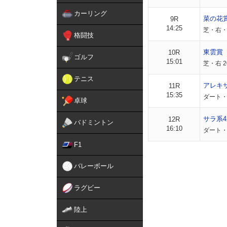
カーリング
菜の花
9R
14:25
芝・右・外
格闘技
東雲賞
10R
ゴルフ
15:01
芝・右 2
テニス
アレキ
11R
15:35
ダート・
卓球
サラ系4
12R
バドミントン
16:10
ダート・右
F1
バレーボール
ラグビー
陸上