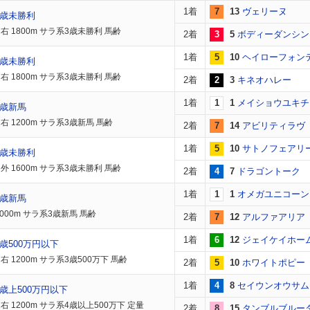
1着
7
13
ヴェリーヌ
3歳未勝利
右 1800m サラ系3歳未勝利 馬齢
2着
3
5
ボディーダンシン
1着
5
10
ヘイローフォン
3歳未勝利
右 1800m サラ系3歳未勝利 馬齢
2着
2
3
キネオハレー
1着
1
1
メイショウユキチ
3歳新馬
右 1200m サラ系3歳新馬 馬齢
2着
7
14
アビリティラヴ
1着
5
10
サトノフェアリ
3歳未勝利
外 1600m サラ系3歳未勝利 馬齢
2着
4
7
ドラゴントーク
1着
1
1
オメガユニコーン
3歳新馬
000m サラ系3歳新馬 馬齢
2着
7
12
アルファアリア
1着
6
12
ジェイケイホー
歳500万円以下
 1200m サラ系3歳500万下 馬齢
2着
5
10
ホワイトポピー
1着
4
8
セイウンオウサム
歳上500万円以下
右 1200m サラ系4歳以上500万下 定量
2着
8
15
タンブルブルー