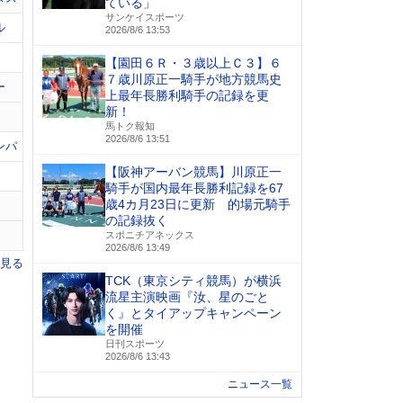
ている」
サンケイスポーツ
ル
2026/8/6 13:53
【園田６Ｒ・３歳以上Ｃ３】６
７歳川原正一騎手が地方競馬史
ー
上最年長勝利騎手の記録を更
新！
馬トク報知
2026/8/6 13:51
ンパ
【阪神アーバン競馬】川原正一
騎手が国内最年長勝利記録を67
歳4カ月23日に更新 的場元騎手
の記録抜く
スポニチアネックス
2026/8/6 13:49
を見る
TCK（東京シティ競馬）が横浜
流星主演映画『汝、星のごと
く』とタイアップキャンペーン
を開催
日刊スポーツ
2026/8/6 13:43
ニュース一覧