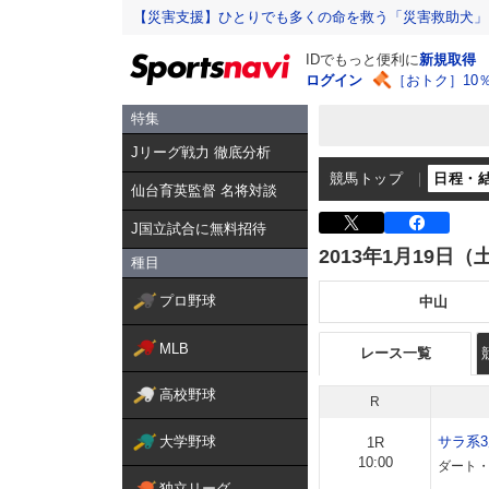
【災害支援】ひとりでも多くの命を救う「災害救助犬」
IDでもっと便利に
新規取得
ログイン
［おトク］10
特集
Jリーグ戦力 徹底分析
競馬トップ
日程・
仙台育英監督 名将対談
J国立試合に無料招待
2013年1月19日（
種目
プロ野球
中山
MLB
レース一覧
高校野球
R
大学野球
サラ系
1R
10:00
ダート・
独立リーグ