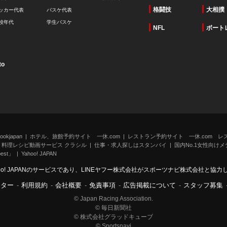
格闘技
大相撲
ッカー代表
バスケ代表
校年代
学生バスケ
NFL
ボート
to
kjapan
ホテル、旅館予約サイト 一休.com
レストラン予約サイト 一休.com レ
料理レシピ動画サービス クラシル
仕事・求人探しはスタンバイ
国内No.1女性向けメデ
st」
Yahoo! JAPAN
oo! JAPANのサービスであり、LINEヤフー株式会社がスポーツナビ株式会社と協
ンター
-
利用規約
-
会社概要
-
免責事項
-
広告掲載について
-
スタッフ募集
© Japan Racing Association.
© 毎日新聞社
© 株式会社グラッドキューブ
© Sportsnavi