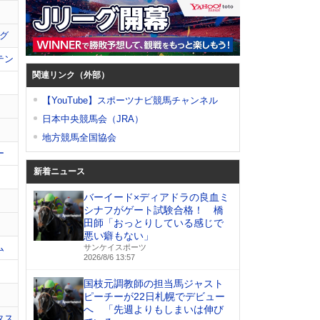
グ
テン
関連リンク（外部）
【YouTube】スポーツナビ競馬チャンネル
日本中央競馬会（JRA）
地方競馬全国協会
ー
新着ニュース
バーイード×ディアドラの良血ミ
シナフがゲート試験合格！ 橋
田師「おっとりしている感じで
悪い癖もない」
ム
サンケイスポーツ
2026/8/6 13:57
国枝元調教師の担当馬ジャスト
ピーチーが22日札幌でデビュー
へ 「先週よりもしまいは伸び
タス