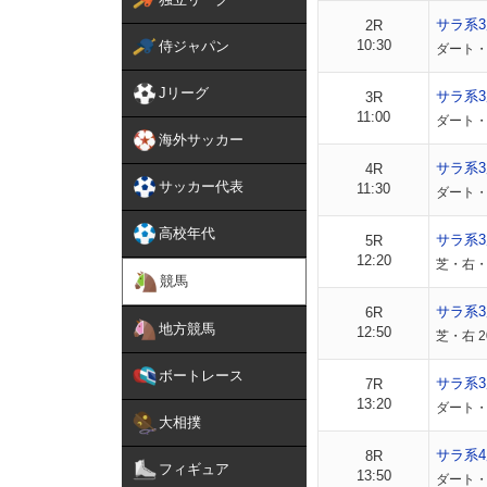
サラ系
2R
10:30
侍ジャパン
ダート・
Jリーグ
サラ系
3R
11:00
ダート・
海外サッカー
サラ系
4R
サッカー代表
11:30
ダート・
高校年代
サラ系
5R
12:20
芝・右・
競馬
サラ系
6R
地方競馬
12:50
芝・右 2
ボートレース
サラ系3
7R
13:20
ダート・右
大相撲
サラ系4
8R
フィギュア
13:50
ダート・