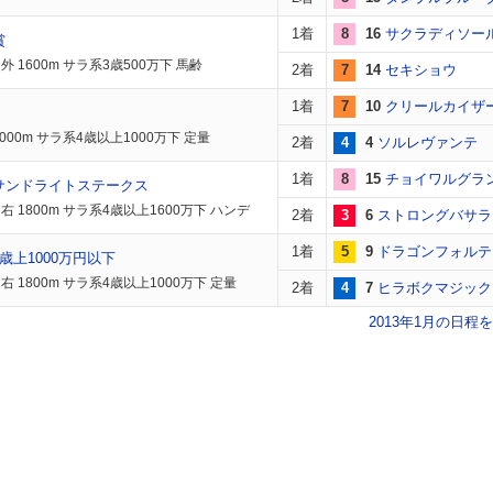
1着
8
16
サクラディソー
賞
 1600m サラ系3歳500万下 馬齢
2着
7
14
セキショウ
1着
7
10
クリールカイザ
000m サラ系4歳以上1000万下 定量
2着
4
4
ソルレヴァンテ
1着
8
15
チョイワルグラ
サンドライトステークス
右 1800m サラ系4歳以上1600万下 ハンデ
2着
3
6
ストロングバサラ
1着
5
9
ドラゴンフォルテ
歳上1000万円以下
 1800m サラ系4歳以上1000万下 定量
2着
4
7
ヒラボクマジック
2013年1月の日程