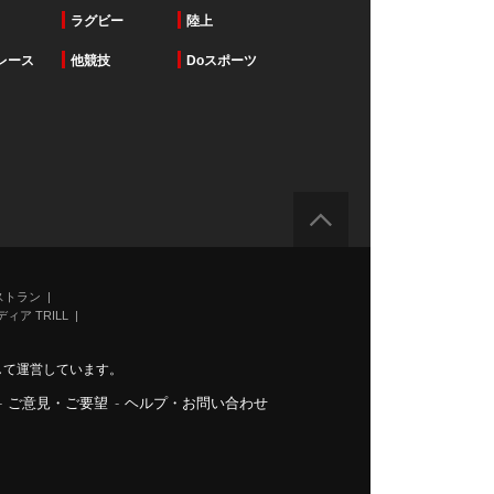
ラグビー
陸上
レース
他競技
Doスポーツ
ストラン
ィア TRILL
力して運営しています。
-
ご意見・ご要望
-
ヘルプ・お問い合わせ