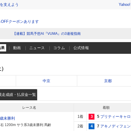
を支えよう
Yahoo
％OFFクーポンあります
【連載】競馬予想AI『VUMA』の3連複指南
結果
動画
ニュース
コラム
公式情報
土）
中京
京都
競走成績・払戻金一覧
レース名
着順
1着
3
5
プリティーキャロ
3歳未勝利
右 1200m サラ系3歳未勝利 馬齢
2着
4
7
アキノディフェン