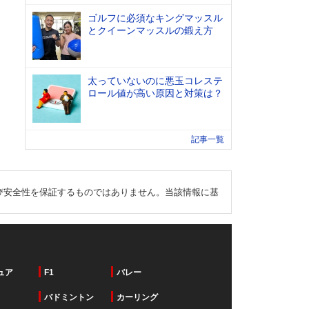
ゴルフに必須なキングマッスル
とクイーンマッスルの鍛え方
太っていないのに悪玉コレステ
ロール値が高い原因と対策は？
記事一覧
び安全性を保証するものではありません。当該情報に基
ュア
F1
バレー
バドミントン
カーリング