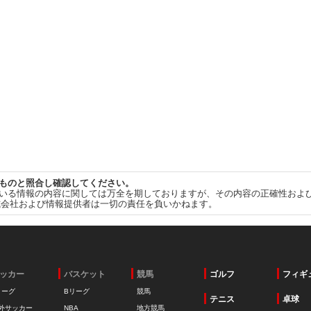
ものと照合し確認してください。
いる情報の内容に関しては万全を期しておりますが、その内容の正確性およ
式会社および情報提供者は一切の責任を負いかねます。
ッカー
バスケット
競馬
ゴルフ
フィギ
リーグ
Bリーグ
競馬
テニス
卓球
外サッカー
NBA
地方競馬