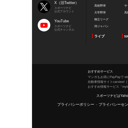
X（旧Twitter）
高校野球
サ
スポーツナビ
公式アカウント
大学野球
高
独立リーグ
YouTube
スポーツナビ
侍ジャパン
公式チャンネル
ライブ
to
おすすめサービス
マンガもお得にPayPayで eboo
自動車情報サイトcarview!
おすすめ情報サービス「mybe
スポーツナビはYah
プライバシーポリシー
-
プライバシーセ