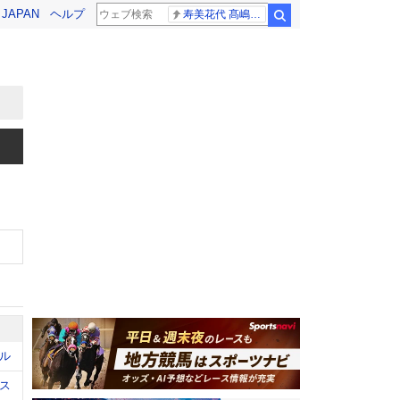
! JAPAN
ヘルプ
寿美花代 髙嶋政宏
検索
ル
ス