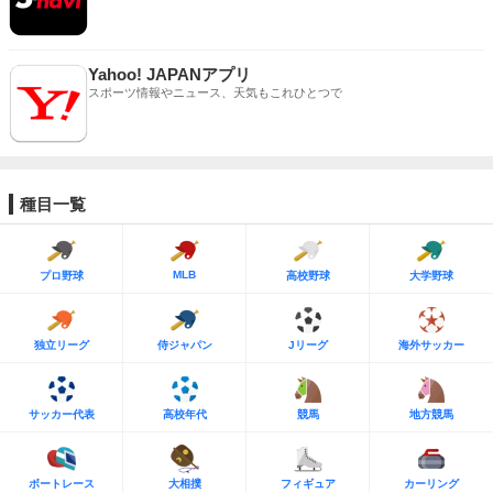
Yahoo! JAPANアプリ
スポーツ情報やニュース、天気もこれひとつで
種目一覧
MLB
プロ野球
高校野球
大学野球
独立リーグ
侍ジャパン
Jリーグ
海外サッカー
サッカー代表
高校年代
競馬
地方競馬
ボートレース
大相撲
フィギュア
カーリング