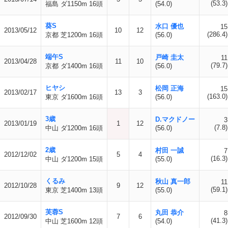
(53.3)
福島 ダ1150m 16頭
(54.0)
葵S
水口 優也
15
2013/05/12
10
12
(286.4)
京都 芝1200m 16頭
(56.0)
端午S
戸崎 圭太
11
2013/04/28
11
10
(79.7)
京都 ダ1400m 16頭
(56.0)
ヒヤシ
松岡 正海
15
2013/02/17
13
3
(163.0)
東京 ダ1600m 16頭
(56.0)
3歳
D.マクドノー
3
2013/01/19
1
12
(7.8)
中山 ダ1200m 16頭
(56.0)
2歳
村田 一誠
7
2012/12/02
5
4
(16.3)
中山 ダ1200m 15頭
(55.0)
くるみ
秋山 真一郎
11
2012/10/28
9
12
(59.1)
東京 芝1400m 13頭
(55.0)
芙蓉S
丸田 恭介
8
2012/09/30
7
6
(41.3)
中山 芝1600m 12頭
(54.0)