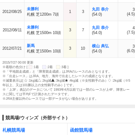
未勝利
丸田 恭介
3
2012/08/25
1
3
(4.5)
札幌 芝1200m 7頭
(54.0)
未勝利
丸田 恭介
4
2012/08/11
3
7
(7.5)
札幌 芝1500m 10頭
(54.0)
新馬
横山 典弘
3
2012/07/21
3
10
(6.0)
札幌 芝1500m 10頭
(54.0)
2015/7/27 00:00 更新
※着順の色分け [
:1着
:2着
:3着 ]
※「平地競走成績」と「障害競走成績」はJRAのレースのみとなります。
※「出走レース」はJRA、地方、海外で出走したレースの成績となります。
※減量表示は[
:1kg減
:2kg減
:3kg減
:4kg減（※女性騎手のみ）
:2kg減（※5
年以上、又は101勝以上の女性騎手のみ）] です。
※「上3F」表記のデータについて 1993年4月以前では一部のレースが上4F、障害レー
スに関しては平均Fで計測されたデータです。
※JRA主催以外のレースでは一部データがない場合があります。
競馬場/ウィンズ（外部サイト）
札幌競馬場
函館競馬場