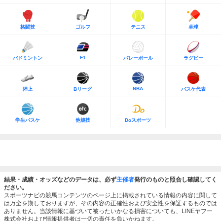
格闘技
ゴルフ
テニス
卓球
F1
バドミントン
バレーボール
ラグビー
NBA
陸上
Bリーグ
バスケ代表
学生バスケ
他競技
Doスポーツ
結果・成績・オッズなどのデータは、必ず
主催者
発行のものと照合し確認してく
ださい。
スポーツナビの競馬コンテンツのページ上に掲載されている情報の内容に関して
は万全を期しておりますが、その内容の正確性および安全性を保証するものでは
ありません。当該情報に基づいて被ったいかなる損害についても、LINEヤフー
株式会社および情報提供者は一切の責任を負いかねます。