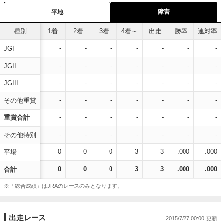
障害
平地
種別
1着
2着
3着
4着～
出走
勝率
連対率
-
-
-
-
-
-
-
JGI
-
-
-
-
-
-
-
JGII
-
-
-
-
-
-
-
JGIII
-
-
-
-
-
-
-
その他重賞
-
-
-
-
-
-
-
重賞合計
-
-
-
-
-
-
-
その他特別
0
0
0
3
3
.000
.000
平場
0
0
0
3
3
.000
.000
合計
※「総合成績」はJRAのレースのみとなります。
出走レース
2015/7/27 00:00