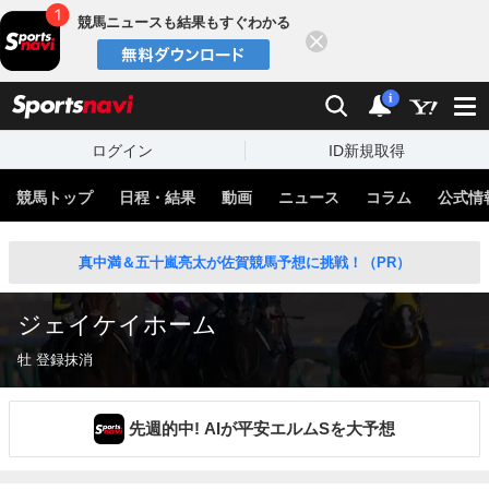
競馬ニュースも結果もすぐわかる
閉じる
スポーツナビ
検索
通知
i
ログイン
ID新規取得
競馬トップ
日程・結果
動画
ニュース
コラム
公式情
真中満＆五十嵐亮太が佐賀競馬予想に挑戦！（PR）
ジェイケイホーム
牡 登録抹消
先週的中! AIが平安エルムSを大予想