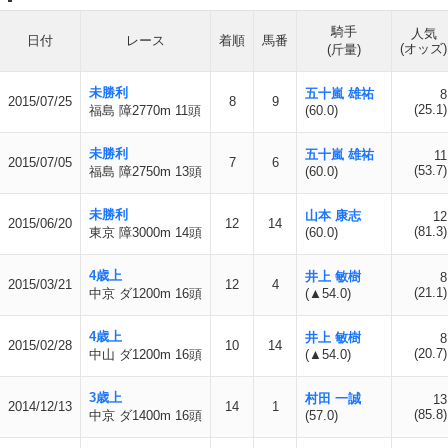
騎手
人気
日付
レース
着順
馬番
(オッズ)
(斤量)
未勝利
五十嵐 雄祐
8
2015/07/25
8
9
(25.1)
福島 障2770m 11頭
(60.0)
未勝利
五十嵐 雄祐
11
2015/07/05
7
6
(53.7)
福島 障2750m 13頭
(60.0)
未勝利
山本 康志
12
2015/06/20
12
14
(81.3)
東京 障3000m 14頭
(60.0)
4歳上
井上 敏樹
8
2015/03/21
12
4
(21.1)
中京 ダ1200m 16頭
(▲54.0)
4歳上
井上 敏樹
8
2015/02/28
10
14
(20.7)
中山 ダ1200m 16頭
(▲54.0)
3歳上
村田 一誠
13
2014/12/13
14
1
(85.8)
中京 ダ1400m 16頭
(57.0)