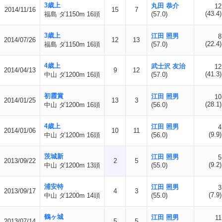
3歳上
丸田 恭介
12
2014/11/16
15
7
(43.4)
福島 ダ1150m 16頭
(57.0)
3歳上
江田 照男
8
2014/07/26
12
13
(22.4)
福島 ダ1150m 16頭
(57.0)
4歳上
武士沢 友治
12
2014/04/13
9
12
(41.3)
中山 ダ1200m 16頭
(57.0)
初霞賞
江田 照男
10
2014/01/25
13
3
(28.1)
中山 ダ1200m 16頭
(56.0)
4歳上
江田 照男
4
2014/01/06
10
11
(9.9)
中山 ダ1200m 16頭
(56.0)
茨城新
江田 照男
5
2013/09/22
2
5
(9.2)
中山 ダ1200m 13頭
(55.0)
浦安特
江田 照男
3
2013/09/17
4
3
(7.9)
中山 ダ1200m 14頭
(55.0)
鶴ヶ城
江田 照男
11
2013/07/14
5
5