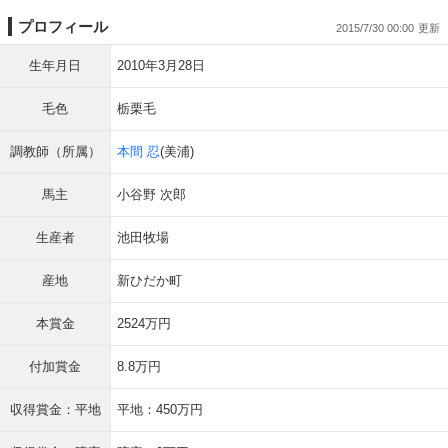
プロフィール
2015/7/30 00:00
生年月日
2010年3月28日
毛色
栃栗毛
調教師（所属）
本間 忍
(美浦)
馬主
小谷野 次郎
生産者
池田牧場
産地
新ひだか町
本賞金
2524万円
付加賞金
8.8万円
収得賞金：平地
平地：450万円