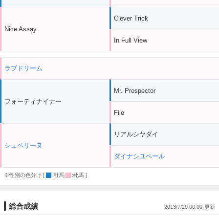
Clever Trick
Nice Assay
In Full View
ラブドリーム
Mr. Prospector
フォーティナイナー
File
リアルシヤダイ
シュペリーヌ
ダイナシユペール
※性別の色分け [
:牡馬
:牝馬 ]
総合成績
2013/7/29 00:00