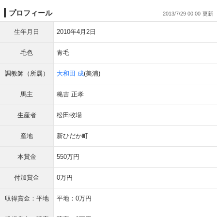
プロフィール
2013/7/29 00:00
生年月日
2010年4月2日
毛色
青毛
調教師（所属）
大和田 成
(美浦)
馬主
穐吉 正孝
生産者
松田牧場
産地
新ひだか町
本賞金
550万円
付加賞金
0万円
収得賞金：平地
平地：0万円