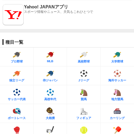
Yahoo! JAPANアプリ
スポーツ情報やニュース、天気もこれひとつで
種目一覧
MLB
プロ野球
高校野球
大学野球
独立リーグ
侍ジャパン
Jリーグ
海外サッカー
サッカー代表
高校年代
競馬
地方競馬
ボートレース
大相撲
フィギュア
カーリング