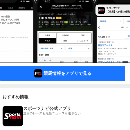
競馬情報をアプリで見る
おすすめ情報
スポーツナビ公式アプリ
注目のレースも最新ニュースも逃さない