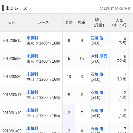
出走レース
2013/6/17 00:00
騎手
人気
日付
レース
着順
馬番
(オッズ)
(斤量)
未勝利
石橋 脩
2
2013/06/15
8
9
(3.5)
東京 ダ1400m 16頭
(54.0)
未勝利
津村 明秀
6
2013/05/26
5
15
(22.4)
東京 ダ1400m 16頭
(54.0)
未勝利
石橋 脩
7
2013/03/30
10
3
(13.8)
中山 ダ1200m 16頭
(54.0)
未勝利
石橋 脩
2
2013/03/17
5
2
(4.0)
中山 ダ1200m 16頭
(54.0)
未勝利
石橋 脩
2
2013/01/19
2
7
(4.0)
中山 ダ1200m 16頭
(54.0)
未勝利
石橋 脩
7
2013/01/05
2
4