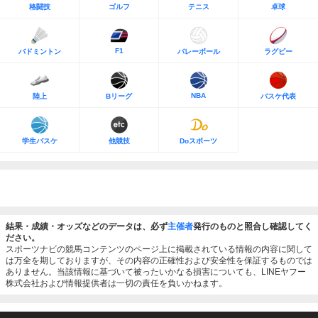
格闘技
ゴルフ
テニス
卓球
F1
バドミントン
バレーボール
ラグビー
NBA
陸上
Bリーグ
バスケ代表
学生バスケ
他競技
Doスポーツ
結果・成績・オッズなどのデータは、必ず
主催者
発行のものと照合し確認してく
ださい。
スポーツナビの競馬コンテンツのページ上に掲載されている情報の内容に関して
は万全を期しておりますが、その内容の正確性および安全性を保証するものでは
ありません。当該情報に基づいて被ったいかなる損害についても、LINEヤフー
株式会社および情報提供者は一切の責任を負いかねます。