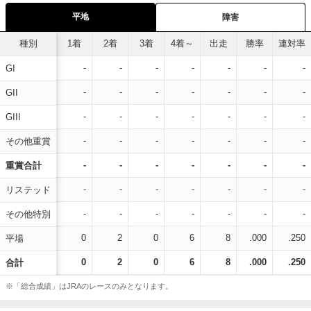
平地
障害
種別
1着
2着
3着
4着～
出走
勝率
連対率
-
-
-
-
-
-
-
GI
-
-
-
-
-
-
-
GII
-
-
-
-
-
-
-
GIII
-
-
-
-
-
-
-
その他重賞
-
-
-
-
-
-
-
重賞合計
-
-
-
-
-
-
-
リステッド
-
-
-
-
-
-
-
その他特別
0
2
0
6
8
.000
.250
平場
0
2
0
6
8
.000
.250
合計
※「総合成績」はJRAのレースのみとなります。