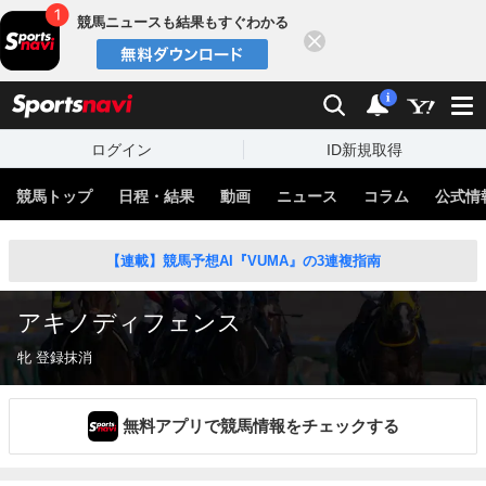
競馬ニュースも結果もすぐわかる
閉じる
スポーツナビ
検索
通知
i
ログイン
ID新規取得
競馬トップ
日程・結果
動画
ニュース
コラム
公式情
【連載】競馬予想AI『VUMA』の3連複指南
アキノディフェンス
牝 登録抹消
無料アプリで競馬情報をチェックする