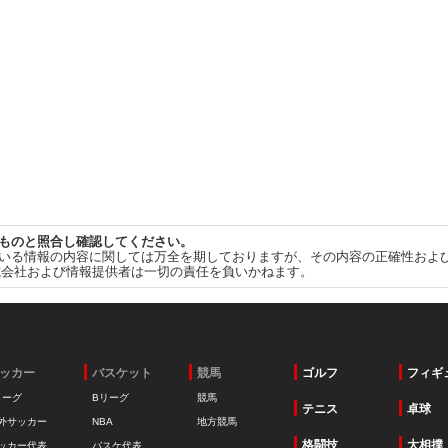
ものと照合し確認してください。
いる情報の内容に関しては万全を期しておりますが、その内容の正確性およ
式会社および情報提供者は一切の責任を負いかねます。
ッカー
バスケット
競馬
ゴルフ
フィギ
リーグ
Bリーグ
競馬
テニス
卓球
外サッカー
NBA
地方競馬
格闘技
大相撲
ッカー代表
バスケ代表