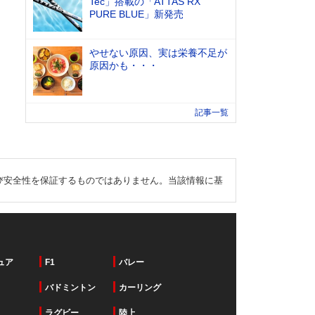
Tec」搭載の「ATTAS RX
PURE BLUE」新発売
やせない原因、実は栄養不足が
原因かも・・・
記事一覧
び安全性を保証するものではありません。当該情報に基
ュア
F1
バレー
バドミントン
カーリング
ラグビー
陸上