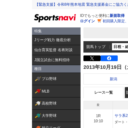
【緊急支援】令和8年熊本地震 緊急支援募金にご協力く
IDでもっと便利に
新規取得
ログイン
初回購入限定
特集
Jリーグ戦力 徹底分析
競馬トップ
日程・
仙台育英監督 名将対談
J国立試合に無料招待
2013年10月19日
種目
プロ野球
新潟
MLB
レース一覧
高校野球
R
大学野球
サラ系
1R
10:10
ダート・
独立リーグ