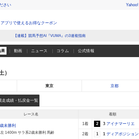
ださい
Yahoo
、アプリで使えるお得なクーポン
【連載】競馬予想AI『VUMA』の3連複指南
結果
動画
ニュース
コラム
公式情報
（土）
東京
京都
競走成績・払戻金一覧
レース名
着順
1着
2
3
アイナマーリエ
2歳未勝利
左 1400m サラ系2歳未勝利 馬齢
2着
1
1
ディアポジション