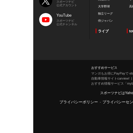
スポーツナビ
公式アカウント
大学野球
高
独立リーグ
YouTube
スポーツナビ
侍ジャパン
公式チャンネル
ライブ
to
おすすめサービス
マンガもお得にPayPayで eboo
自動車情報サイトcarview!
おすすめ情報サービス「mybe
スポーツナビはYah
プライバシーポリシー
-
プライバシーセ