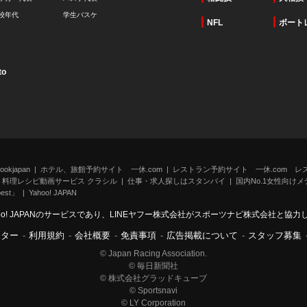
校年代
学生バスケ
NFL
ボート
to
kjapan
ホテル、旅館予約サイト 一休.com
レストラン予約サイト 一休.com レ
料理レシピ動画サービス クラシル
仕事・求人探しはスタンバイ
国内No.1女性向けメデ
st」
Yahoo! JAPAN
oo! JAPANのサービスであり、LINEヤフー株式会社がスポーツナビ株式会社と協
ンター
-
利用規約
-
会社概要
-
免責事項
-
広告掲載について
-
スタッフ募集
© Japan Racing Association.
© 毎日新聞社
© 株式会社グラッドキューブ
© Sportsnavi
© LY Corporation