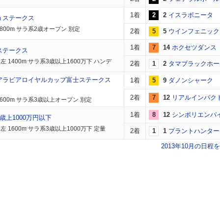
1着
2
2
イスラボニータ
うステークス
1800m サラ系2歳オープン 別定
2着
5
5
ウインフェニック
1着
7
14
ホクセツダンス
ステークス
左 1400m サラ系3歳以上1600万下 ハンデ
2着
1
2
タマブラックホー
アラビアロイヤルカップ富士ステークス
1着
5
9
ダノンシャーク
2着
7
12
リアルインパク
1600m サラ系3歳以上オープン 別定
1着
8
12
シンボリエンパ
歳上1000万円以下
 1600m サラ系3歳以上1000万下 定量
2着
1
1
プラントハンター
2013年10月の日程