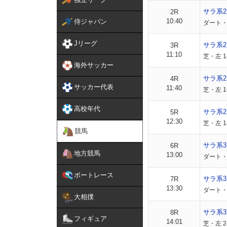
サラ系
2R
10:40
侍ジャパン
ダート・
Jリーグ
サラ系
3R
11:10
芝・左 
海外サッカー
サラ系
4R
サッカー代表
11:40
芝・左 1
高校年代
サラ系
5R
12:30
芝・左 1
競馬
サラ系3
6R
地方競馬
13:00
ダート・
ボートレース
サラ系3
7R
13:30
ダート・
大相撲
サラ系3
8R
フィギュア
14:01
芝・左 2