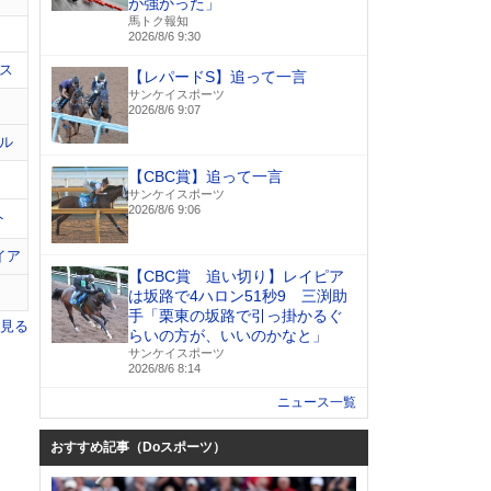
が強かった」
馬トク報知
2026/8/6 9:30
ス
【レパードS】追って一言
サンケイスポーツ
2026/8/6 9:07
ル
【CBC賞】追って一言
サンケイスポーツ
2026/8/6 9:06
ト
イア
【CBC賞 追い切り】レイピア
は坂路で4ハロン51秒9 三渕助
手「栗東の坂路で引っ掛かるぐ
を見る
らいの方が、いいのかなと」
サンケイスポーツ
2026/8/6 8:14
ニュース一覧
おすすめ記事（Doスポーツ）