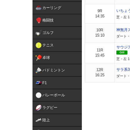
カーリング
いちょ
9R
14:35
芝・左 
格闘技
神無月
10R
ゴルフ
15:10
ダート・
テニス
サウジ
11R
GIII
15:45
卓球
芝・左 
サラ系3
12R
バドミントン
16:25
ダート・左
F1
バレーボール
ラグビー
陸上