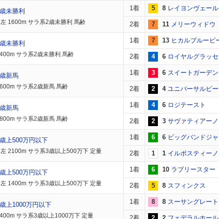
1着
5
8
レイヨンヴェール
2歳未勝利
左 1600m サラ系2歳未勝利 馬齢
2着
7
11
メリーウィドウ
1着
7
13
ヒカルブルービ
2歳未勝利
1400m サラ系2歳未勝利 馬齢
2着
4
6
ロイヤルグラッセ
1着
3
6
スイートガーデン
2歳新馬
600m サラ系2歳新馬 馬齢
2着
2
4
ユニバーサルビー
1着
4
6
ロジテースト
2歳新馬
800m サラ系2歳新馬 馬齢
2着
2
3
サヴァティアーノ
1着
6
6
ビッグバンドジャ
歳上500万円以下
左 2100m サラ系3歳以上500万下 定量
2着
1
1
イルポスティーノ
1着
6
10
ラブリースター
歳上500万円以下
左 1400m サラ系3歳以上500万下 定量
2着
5
8
スフィンクス
1着
8
8
スーサングレート
歳上1000万円以下
400m サラ系3歳以上1000万下 定量
2着
2
2
フェデラルホール