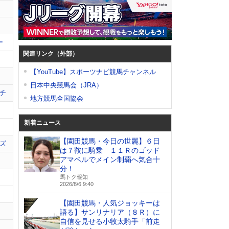
ー
関連リンク（外部）
【YouTube】スポーツナビ競馬チャンネル
日本中央競馬会（JRA）
チ
地方競馬全国協会
新着ニュース
【園田競馬・今日の世麗】６日
ズ
は７鞍に騎乗 １１Ｒのゴッド
アマベルでメイン制覇へ気合十
分！
馬トク報知
2026/8/6 9:40
【園田競馬・人気ジョッキーは
語る】サンリナリア（８Ｒ）に
自信を見せる小牧太騎手「前走