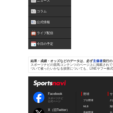
ニュース
コラム
公式情報
ライブ配信
今日の予定
結果・成績・オッズなどのデータは、必ず
主催者
発行の
スポーツナビの競馬コンテンツのページ上に掲載されて
づいて被ったいかなる損害についても、LINEヤフー株
Facebook
野球
サ
スポーツナビ
プロ野球
J
公式ページ
MLB
海
X（旧Twitter）
高校野球
サ