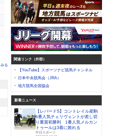
ト
y
関連リンク（外部）
てみる
【YouTube】スポーツナビ競馬チャンネル
日本中央競馬会（JRA）
地方競馬全国協会
新着ニュース
【レパードS】コントレイル産駒
6番人気チェリヴェントが差し切
り重賞初勝利 1番人気メルカン
トゥールは3着に敗れる
中日スポーツ