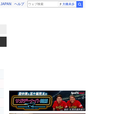
! JAPAN
ヘルプ
大橋未歩
検索
レ
セ
タ