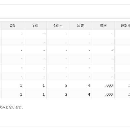
2着
3着
4着～
出走
勝率
連対
-
-
-
-
-
-
-
-
-
-
-
-
-
-
-
-
-
-
-
-
-
-
-
-
-
-
-
-
-
-
1
1
2
4
.000
1
1
2
4
.000
スのみとなります。