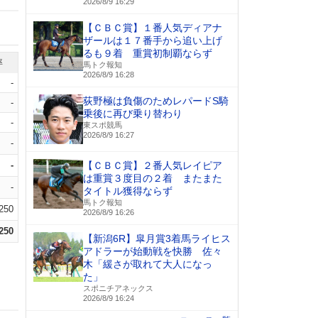
2026/8/9 16:29
【ＣＢＣ賞】１番人気ディアナ
ザールは１７番手から追い上げ
るも９着 重賞初制覇ならず
率
馬トク報知
2026/8/9 16:28
-
荻野極は負傷のためレパードS騎
-
乗後に再び乗り替わり
-
東スポ競馬
2026/8/9 16:27
-
-
【ＣＢＣ賞】２番人気レイピア
は重賞３度目の２着 またまた
-
タイトル獲得ならず
馬トク報知
.250
2026/8/9 16:26
.250
【新潟6R】皐月賞3着馬ライヒス
アドラーが始動戦を快勝 佐々
木「緩さが取れて大人になっ
た」
スポニチアネックス
2026/8/9 16:24