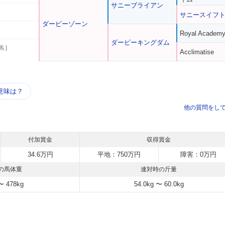
サニーブライアン
サニースイフ
ダービーゾーン
Royal Academ
ダービーキングダム
馬 ]
Acclimatise
う
意味は？
他の質問をし
付加賞金
収得賞金
34.6万円
平地：750万円
障害：0万円
の馬体重
連対時の斤量
〜 478kg
54.0kg 〜 60.0kg