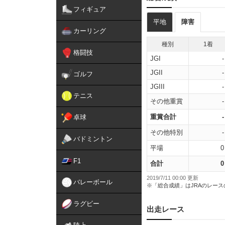
フィギュア
平地
障害
カーリング
種別
1着
格闘技
JGI
-
JGII
-
ゴルフ
JGIII
-
テニス
その他重賞
-
重賞合計
-
卓球
その他特別
-
バドミントン
平場
0
F1
合計
0
2019/7/11 00:00 更新
バレーボール
※「総合成績」はJRAのレー
ラグビー
出走レース