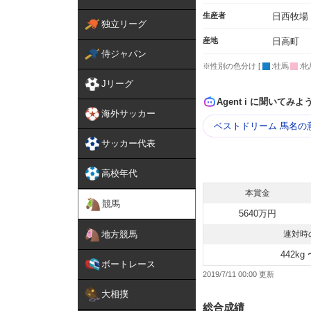
生産者
日西牧場
独立リーグ
産地
日高町
侍ジャパン
※性別の色分け [
:牡馬
:牝
Jリーグ
Agent i に聞いてみよ
海外サッカー
ベストドリーム 馬名の
サッカー代表
高校年代
本賞金
競馬
5640万円
地方競馬
連対時
442kg 
ボートレース
2019/7/11 00:00
大相撲
総合成績