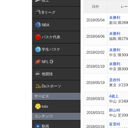
陸上
日付
レー
Bリーグ
未勝利
2019/05/04
新潟 障289
NBA
未勝利
2019/04/06
バスケ代表
福島 障275
学生バスケ
未勝利
2019/02/02
中京 障300
NFL
未勝利
2019/01/19
中京 障300
他競技
是政特
2018/05/19
東京 ダ210
Doスポーツ
サービス
4歳上
2018/03/31
中山 ダ240
toto
館山特
2018/03/11
中山 芝200
コンテンツ
富里特
動画
2018/02/24