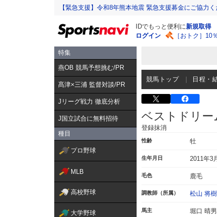
【緊急支援】令和8年熊本地震 緊急支援募金にご協力く
IDでもっと便利に
新規取得
ログイン
［おトク］10
特集
燕OB 競馬予想挑む/PR
競馬トップ
日程・
髙津×三浦 監督対談/PR
Jリーグ戦力 徹底分析
ベストドリー
J国立試合に無料招待
登録抹消
種目
性齢
牡
プロ野球
生年月日
2011年3
MLB
毛色
鹿毛
高校野球
調教師（所属）
松山 将樹
馬主
堀口 晴男
大学野球