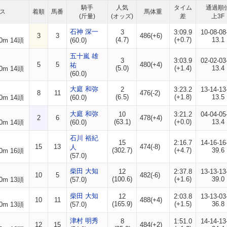
騎手
人気
タイム
通過順
ス
着順
馬番
馬体重
(斤量)
(オッズ)
差
上3F
石神 深一
3
3:09.9
10-08-08
3
3
486(+6)
(4.7)
(+0.7)
13.1
0m 14頭
(60.0)
五十嵐 雄
3
3:03.9
02-02-03
5
5
480(+4)
祐
(5.0)
(+1.4)
13.4
0m 14頭
(60.0)
大庭 和弥
2
3:23.2
13-14-13
8
11
476(-2)
(6.5)
(+1.8)
13.5
0m 14頭
(60.0)
大庭 和弥
10
3:21.2
04-04-05
2
6
478(+4)
(63.1)
(+0.0)
13.4
0m 14頭
(60.0)
石川 裕紀
15
2:16.7
14-16-16
15
13
474(-8)
人
(302.7)
(+4.7)
39.6
0m 16頭
(57.0)
柴田 大知
12
2:37.8
13-13-13
10
5
482(-6)
(100.6)
(+1.6)
39.0
0m 13頭
(57.0)
柴田 大知
12
2:03.8
13-13-03
10
11
488(+4)
(165.9)
(+1.5)
36.8
0m 13頭
(57.0)
津村 明秀
8
1:51.0
14-14-13
12
15
484(+2)