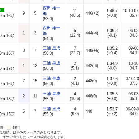
西田 雄一
I
11
1:46.7
10-10-07
9
5
446(+2)
郎
(48.5)
(+0.8)
35.7
0m 16頭
(53.0)
西田 雄一
5
1:36.3
06-03
1
3
444(-4)
郎
(12.4)
(-0.1)
34.3
0m 16頭
(54.0)
三浦 皇成
7
1:35.2
09-08
8
7
448(+6)
(22.7)
(+0.4)
34.7
0m 16頭
(56.0)
三浦 皇成
2
1:34.9
10-10
1
12
442(-6)
(5.1)
(-0.0)
34.7
0m 17頭
(56.0)
三浦 皇成
2
1:37.6
07-04-
7
15
448(0)
(4.1)
(+0.8)
37.3
0m 16頭
(56.0)
三浦 皇成
4
1:35.5
03-03
2
11
448(0)
(10.6)
(+0.0)
35.1
0m 18頭
(55.0)
三浦 皇成
4
1:53.7
06-09-
5
7
448
(9.0)
(+0.2)
34.0
0m 15頭
(55.0)
:2着
:3着 ]
走成績」はJRAのレースのみとなります。
方、海外で出走したレースの成績となります。