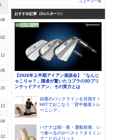
ニュース一覧
位
おすすめ記事（Doスポーツ）
-08
-02
-12
-05
【2026年上半期アイアン座談会】「なんじ
ゃこりゃ？」識者が驚いたコブラの3Dプリ
ンテッドアイアン、その実力とは
-15
自慢のバックラインを目指す！
HIITでおこなう「背中徹底トレ
-12
ーニング」
-04
バナナは朝・夜・運動前後、い
つ食べるのがベスト？タイミン
-12
グごとのメリット