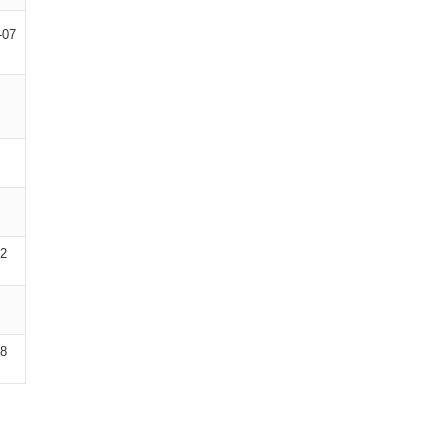
-07
02
08