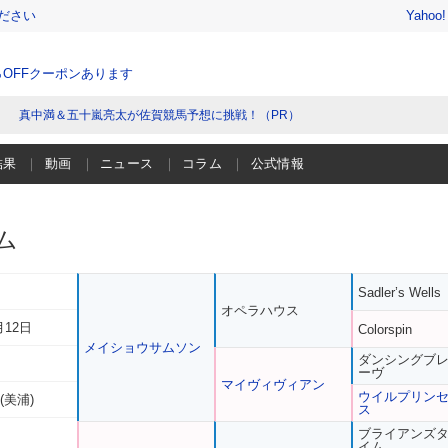
ださい
Yahoo
％OFFクーポンあります
真中満＆五十嵐亮太が佐賀競馬予想に挑戦！（PR）
結果
動画
ニュース
コラム
公式情報
ム
Sadler’s Wells
オペラハウス
月12日
Colorspin
メイショウサムソン
ダンシングブ
ーヴ
マイヴィヴィアン
ウイルプリン
(美浦)
ス
ブライアンズ
イム