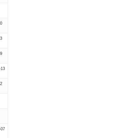
10
13
09
-13
12
-07