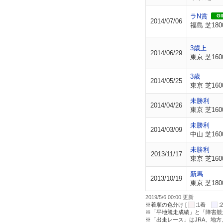
ラN賞
GII
2014/07/06
福島 芝180
3歳上
2014/06/29
東京 芝160
3歳
2014/05/25
東京 芝160
未勝利
2014/04/26
東京 芝160
未勝利
2014/03/09
中山 芝160
未勝利
2013/11/17
東京 芝160
新馬
2013/10/19
東京 芝180
2019/5/6 00:00 更新
※着順の色分け [
:1着
※「平地競走成績」と「障害競
※「出走レース」はJRA、地