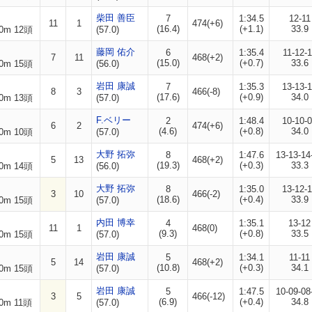
柴田 善臣
7
1:34.5
12-11
11
1
474(+6)
(16.4)
(+1.1)
33.9
0m 12頭
(57.0)
藤岡 佑介
6
1:35.4
11-12-
7
11
468(+2)
(15.0)
(+0.7)
33.6
0m 15頭
(56.0)
岩田 康誠
7
1:35.3
13-13-
8
3
466(-8)
(17.6)
(+0.9)
34.0
0m 13頭
(57.0)
F.ベリー
2
1:48.4
10-10-
6
2
474(+6)
(4.6)
(+0.8)
34.0
0m 10頭
(57.0)
大野 拓弥
8
1:47.6
13-13-14
5
13
468(+2)
(19.3)
(+0.3)
33.3
0m 14頭
(56.0)
大野 拓弥
8
1:35.0
13-12-
3
10
466(-2)
(18.6)
(+0.4)
33.9
0m 15頭
(57.0)
内田 博幸
4
1:35.1
13-12
11
1
468(0)
(9.3)
(+0.8)
33.5
0m 15頭
(57.0)
岩田 康誠
5
1:34.1
11-11
5
14
468(+2)
(10.8)
(+0.3)
34.1
0m 15頭
(57.0)
岩田 康誠
5
1:47.5
10-09-08
3
5
466(-12)
(6.9)
(+0.4)
34.8
0m 11頭
(57.0)